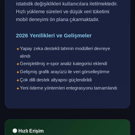
istatistik değişiklikleri kullanıcılara iletilmektedir.
Hızlı yükleme süreleri ve düşük veri tüketimi
mobil deneyimi ön plana çıkarmaktadır.
2026 Yenilikleri ve Gelişmeler
Yapay zeka destekli tahmin modülleri devreye
alındı
Genişletilmiş e-spor analiz kategorisi eklendi
Gelişmiş grafik arayüzü ile veri görselleştirme
Çok dilli destek altyapısı güçlendirildi
Yeni ödeme yöntemleri entegrasyonu tamamlandı
🟢 Hızlı Erişim