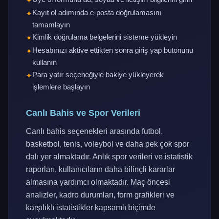
Kayıt ol adımında e-posta doğrulamasını
tamamlayın
Kimlik doğrulama belgelerini sisteme yükleyin
Hesabınızı aktive ettikten sonra giriş yap butonunu
kullanın
Para yatır seçeneğiyle bakiye yükleyerek
işlemlere başlayın
Canlı Bahis ve Spor Verileri
Canlı bahis seçenekleri arasında futbol,
basketbol, tenis, voleybol ve daha pek çok spor
dalı yer almaktadır. Anlık spor verileri ve istatistik
raporları, kullanıcıların daha bilinçli kararlar
almasına yardımcı olmaktadır. Maç öncesi
analizler, kadro durumları, form grafikleri ve
karşılıklı istatistikler kapsamlı biçimde