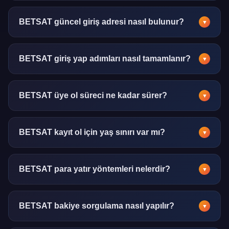
Kapsamlı spor analizi, istatistik ve güncel rehber içerikleri
sunan bir bilgi platformudur. Kullanıcılara doğrulanmış
BETSAT güncel giriş adresi nasıl bulunur?
▼
veriler eşliğinde yönlendirme sağlar.
Güncel adres bilgisi için bu rehber sayfası düzenli olarak
güncellenmektedir. Sayfayı yer imlerinize ekleyerek hızlı
BETSAT giriş yap adımları nasıl tamamlanır?
▼
ulaşım sağlayabilirsiniz.
Kullanıcı adı ve şifrenizi girerek giriş yap butonuna tıklayın.
İki faktörlü doğrulama aktifse SMS kodunu da girmeniz
BETSAT üye ol süreci ne kadar sürer?
▼
gerekecektir.
Üye ol işlemi ortalama 3-5 dakika içinde
tamamlanmaktadır. E-posta doğrulaması anlık olarak
BETSAT kayıt ol için yaş sınırı var mı?
▼
gerçekleştirilir.
Kayıt ol işlemi için 18 yaş ve üzeri olmak zorunludur. Yaş
doğrulaması kimlik belgesi ile gerçekleştirilmektedir.
BETSAT para yatır yöntemleri nelerdir?
▼
Banka havalesi, kredi kartı, e-cüzdan ve kripto para gibi
çeşitli para yatır yöntemleri desteklenmektedir. Her
BETSAT bakiye sorgulama nasıl yapılır?
▼
yöntemin minimum limiti farklılık gösterebilir.
Hesap panelindeki bakiye bölümünden anlık durum