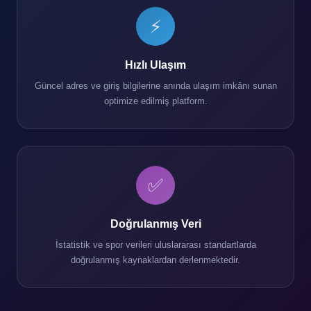
⚡
Hızlı Ulaşım
Güncel adres ve giriş bilgilerine anında ulaşım imkânı sunan
optimize edilmiş platform.
✅
Doğrulanmış Veri
İstatistik ve spor verileri uluslararası standartlarda
doğrulanmış kaynaklardan derlenmektedir.