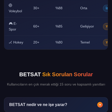
🏐
30+
%88
Orta
İzle
Voleybol
🎮 E-
60+
%85
Gelişiyor
Yeni
Spor
🏒 Hokey
20+
%80
Temel
Yeni
BETSAT
Sık Sorulan Sorular
Kullanıcıların en çok merak ettiği 15 soru ve kapsamlı yanıtları
BETSAT nedir ve ne işe yarar?
▼