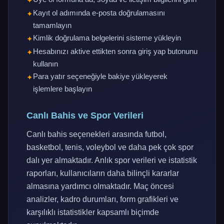
Kayıt ol adımında e-posta doğrulamasını
tamamlayın
Kimlik doğrulama belgelerini sisteme yükleyin
Hesabınızı aktive ettikten sonra giriş yap butonunu
kullanın
Para yatır seçeneğiyle bakiye yükleyerek
işlemlere başlayın
Canlı Bahis ve Spor Verileri
Canlı bahis seçenekleri arasında futbol,
basketbol, tenis, voleybol ve daha pek çok spor
dalı yer almaktadır. Anlık spor verileri ve istatistik
raporları, kullanıcıların daha bilinçli kararlar
almasına yardımcı olmaktadır. Maç öncesi
analizler, kadro durumları, form grafikleri ve
karşılıklı istatistikler kapsamlı biçimde