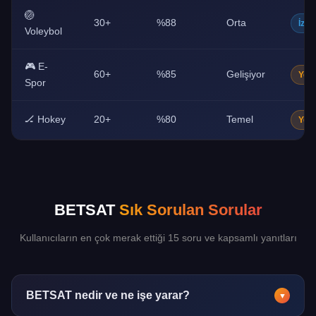
🏐
30+
%88
Orta
İzle
Voleybol
🎮 E-
60+
%85
Gelişiyor
Yeni
Spor
🏒 Hokey
20+
%80
Temel
Yeni
BETSAT
Sık Sorulan Sorular
Kullanıcıların en çok merak ettiği 15 soru ve kapsamlı yanıtları
BETSAT nedir ve ne işe yarar?
▼