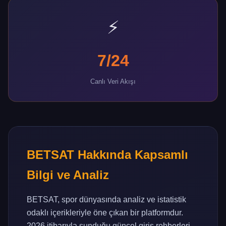
⚡
7/24
Canlı Veri Akışı
BETSAT Hakkında Kapsamlı
Bilgi ve Analiz
BETSAT, spor dünyasında analiz ve istatistik
odaklı içerikleriyle öne çıkan bir platformdur.
2026 itibarıyla sunduğu güncel giriş rehberleri,