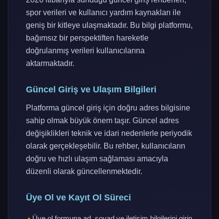
spor verileri ve kullanıcı yardım kaynakları ile
geniş bir kitleye ulaşmaktadır. Bu bilgi platformu,
bağımsız bir perspektiften hareketle
doğrulanmış verileri kullanıcılarına
aktarmaktadır.
Güncel Giriş ve Ulaşım Bilgileri
Platforma güncel giriş için doğru adres bilgisine
sahip olmak büyük önem taşır. Güncel adres
değişiklikleri teknik ve idari nedenlerle periyodik
olarak gerçekleşebilir. Bu rehber, kullanıcıların
doğru ve hızlı ulaşım sağlaması amacıyla
düzenli olarak güncellenmektedir.
Üye Ol ve Kayıt Ol Süreci
Üye ol formuna ad, soyad ve iletişim bilgilerini girin