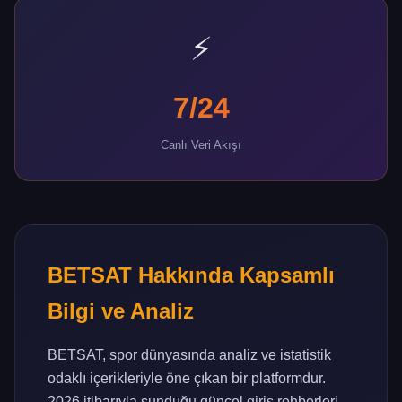
⚡
7/24
Canlı Veri Akışı
BETSAT Hakkında Kapsamlı
Bilgi ve Analiz
BETSAT, spor dünyasında analiz ve istatistik
odaklı içerikleriyle öne çıkan bir platformdur.
2026 itibarıyla sunduğu güncel giriş rehberleri,