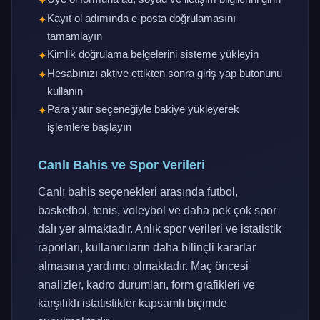
Kayıt ol adımında e-posta doğrulamasını
tamamlayın
Kimlik doğrulama belgelerini sisteme yükleyin
Hesabınızı aktive ettikten sonra giriş yap butonunu
kullanın
Para yatır seçeneğiyle bakiye yükleyerek
işlemlere başlayın
Canlı Bahis ve Spor Verileri
Canlı bahis seçenekleri arasında futbol,
basketbol, tenis, voleybol ve daha pek çok spor
dalı yer almaktadır. Anlık spor verileri ve istatistik
raporları, kullanıcıların daha bilinçli kararlar
almasına yardımcı olmaktadır. Maç öncesi
analizler, kadro durumları, form grafikleri ve
karşılıklı istatistikler kapsamlı biçimde