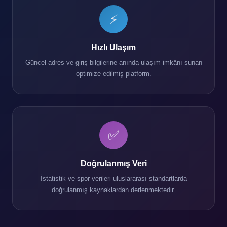
⚡
Hızlı Ulaşım
Güncel adres ve giriş bilgilerine anında ulaşım imkânı sunan
optimize edilmiş platform.
✅
Doğrulanmış Veri
İstatistik ve spor verileri uluslararası standartlarda
doğrulanmış kaynaklardan derlenmektedir.