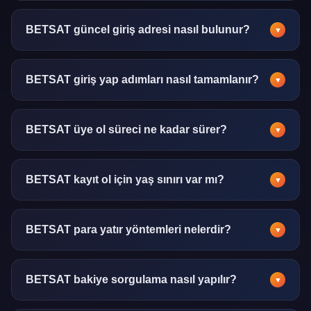
Kapsamlı spor analizi, istatistik ve güncel rehber içerikleri
sunan bir bilgi platformudur. Kullanıcılara doğrulanmış
BETSAT güncel giriş adresi nasıl bulunur?
▼
veriler eşliğinde yönlendirme sağlar.
Güncel adres bilgisi için bu rehber sayfası düzenli olarak
güncellenmektedir. Sayfayı yer imlerinize ekleyerek hızlı
BETSAT giriş yap adımları nasıl tamamlanır?
▼
ulaşım sağlayabilirsiniz.
Kullanıcı adı ve şifrenizi girerek giriş yap butonuna tıklayın.
İki faktörlü doğrulama aktifse SMS kodunu da girmeniz
BETSAT üye ol süreci ne kadar sürer?
▼
gerekecektir.
Üye ol işlemi ortalama 3-5 dakika içinde
tamamlanmaktadır. E-posta doğrulaması anlık olarak
BETSAT kayıt ol için yaş sınırı var mı?
▼
gerçekleştirilir.
Kayıt ol işlemi için 18 yaş ve üzeri olmak zorunludur. Yaş
doğrulaması kimlik belgesi ile gerçekleştirilmektedir.
BETSAT para yatır yöntemleri nelerdir?
▼
Banka havalesi, kredi kartı, e-cüzdan ve kripto para gibi
çeşitli para yatır yöntemleri desteklenmektedir. Her
BETSAT bakiye sorgulama nasıl yapılır?
▼
yöntemin minimum limiti farklılık gösterebilir.
Hesap panelindeki bakiye bölümünden anlık durum