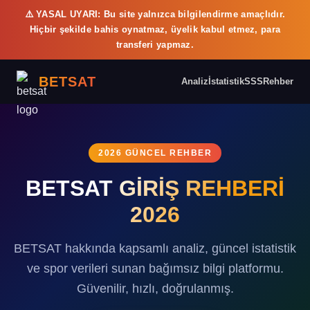
⚠️ YASAL UYARI: Bu site yalnızca bilgilendirme amaçlıdır.
Hiçbir şekilde bahis oynatmaz, üyelik kabul etmez, para
transferi yapmaz.
BETSAT
Analiz
İstatistik
SSS
Rehber
2026 GÜNCEL REHBER
BETSAT GİRİŞ REHBERİ
2026
BETSAT hakkında kapsamlı analiz, güncel istatistik
ve spor verileri sunan bağımsız bilgi platformu.
Güvenilir, hızlı, doğrulanmış.