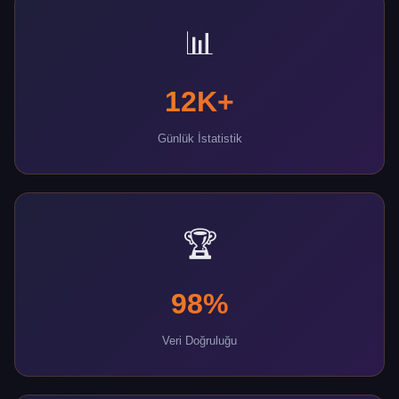
📊
12K+
Günlük İstatistik
🏆
98%
Veri Doğruluğu