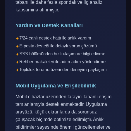
tabanı ile daha fazla spor dalı ve lig analiz
kapsamına alınmıştır.
Yardım ve Destek Kanalları
7/24 canlı destek hattı ile anlık yardım
E-posta desteği ile detaylı sorun çözümü
SSS bölümünden hızlı ulaşım ve bilgi edinme
Rehber makaleleri ile adım adım yönlendirme
Topluluk forumu üzerinden deneyim paylaşımı
Mobil Uygulama ve Erişilebilirlik
Mobil cihazlar üzerinden tarayıcı tabanlı erişim
tam anlamıyla desteklenmektedir. Uygulama
arayüzü, küçük ekranlarda da sorunsuz
çalışacak biçimde optimize edilmiştir. Anlık
bildirimler sayesinde önemli güncellemeler ve