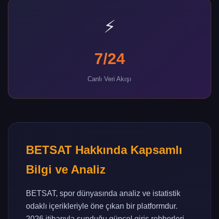
⚡
7/24
Canlı Veri Akışı
BETSAT Hakkında Kapsamlı
Bilgi ve Analiz
BETSAT, spor dünyasında analiz ve istatistik
odaklı içerikleriyle öne çıkan bir platformdur.
2026 itibarıyla sunduğu güncel giriş rehberleri,