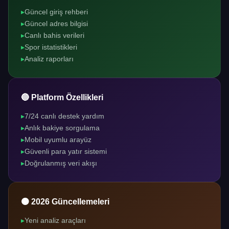
Güncel giriş rehberi
Güncel adres bilgisi
Canlı bahis verileri
Spor istatistikleri
Analiz raporları
🔵 Platform Özellikleri
7/24 canlı destek yardım
Anlık bakiye sorgulama
Mobil uyumlu arayüz
Güvenli para yatır sistemi
Doğrulanmış veri akışı
🟠 2026 Güncellemeleri
Yeni analiz araçları