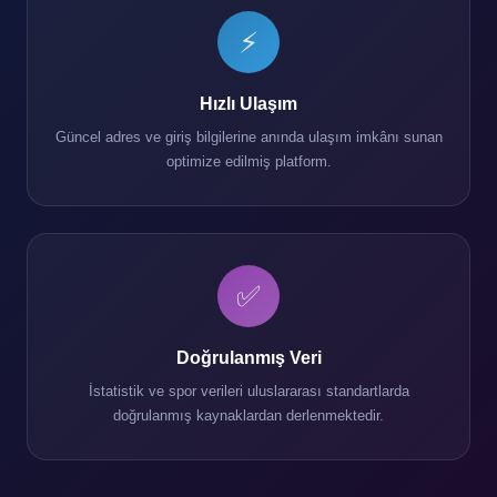
⚡
Hızlı Ulaşım
Güncel adres ve giriş bilgilerine anında ulaşım imkânı sunan
optimize edilmiş platform.
✅
Doğrulanmış Veri
İstatistik ve spor verileri uluslararası standartlarda
doğrulanmış kaynaklardan derlenmektedir.