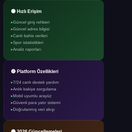
🟢 Hızlı Erişim
Güncel giriş rehberi
Güncel adres bilgisi
Canlı bahis verileri
Spor istatistikleri
Analiz raporları
🔵 Platform Özellikleri
7/24 canlı destek yardım
Anlık bakiye sorgulama
Mobil uyumlu arayüz
Güvenli para yatır sistemi
Doğrulanmış veri akışı
🟠 2026 Güncellemeleri