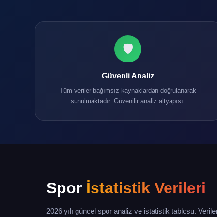
🛡️
Güvenli Analiz
Tüm veriler bağımsız kaynaklardan doğrulanarak
sunulmaktadır. Güvenilir analiz altyapısı.
Spor
İstatistik Verileri
2026 yılı güncel spor analiz ve istatistik tablosu. Veril