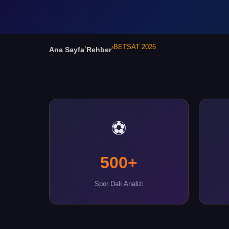
›
›
BETSAT 2026
Ana Sayfa
Rehber
⚽
500+
Spor Dalı Analizi