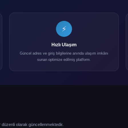
⚡
Hızlı Ulaşım
Güncel adres ve giriş bilgilerine anında ulaşım imkânı
sunan optimize edilmiş platform.
er düzenli olarak güncellenmektedir.