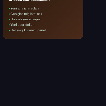
Yeni analiz araçları
Genişletilmiş istatistik
Hızlı ulaşım altyapısı
Yeni spor dalları
Gelişmiş kullanıcı paneli