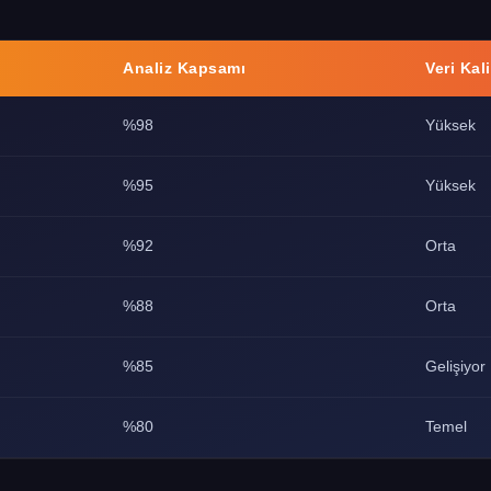
Analiz Kapsamı
Veri Kali
%98
Yüksek
%95
Yüksek
%92
Orta
%88
Orta
%85
Gelişiyor
%80
Temel