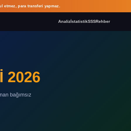
ul etmez, para transferi yapmaz.
Analiz
İstatistik
SSS
Rehber
 2026
sunan bağımsız