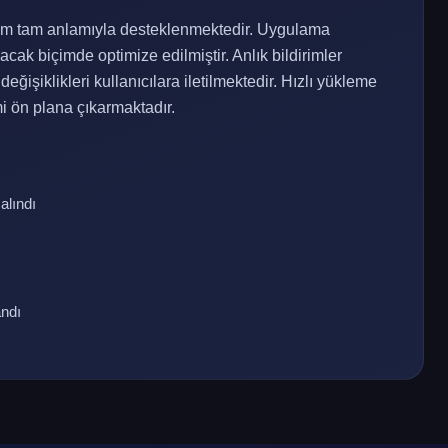
rişim tam anlamıyla desteklenmektedir. Uygulama
ak biçimde optimize edilmiştir. Anlık bildirimler
eğişiklikleri kullanıcılara iletilmektedir. Hızlı yükleme
i ön plana çıkarmaktadır.
alındı
ndı