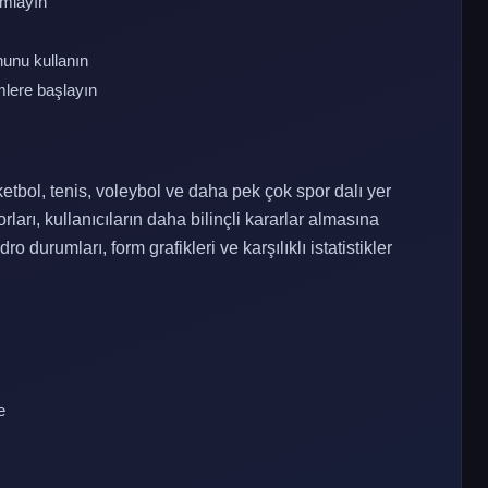
amlayın
nunu kullanın
mlere başlayın
etbol, tenis, voleybol ve daha pek çok spor dalı yer
porları, kullanıcıların daha bilinçli kararlar almasına
 durumları, form grafikleri ve karşılıklı istatistikler
e