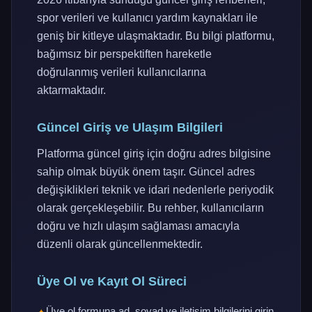
spor verileri ve kullanıcı yardım kaynakları ile
geniş bir kitleye ulaşmaktadır. Bu bilgi platformu,
bağımsız bir perspektiften hareketle
doğrulanmış verileri kullanıcılarına
aktarmaktadır.
Güncel Giriş ve Ulaşım Bilgileri
Platforma güncel giriş için doğru adres bilgisine
sahip olmak büyük önem taşır. Güncel adres
değişiklikleri teknik ve idari nedenlerle periyodik
olarak gerçekleşebilir. Bu rehber, kullanıcıların
doğru ve hızlı ulaşım sağlaması amacıyla
düzenli olarak güncellenmektedir.
Üye Ol ve Kayıt Ol Süreci
Üye ol formuna ad, soyad ve iletişim bilgilerini girin