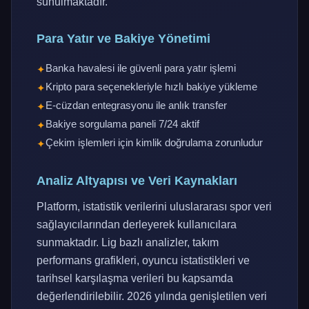
sunulmaktadır.
Para Yatır ve Bakiye Yönetimi
Banka havalesi ile güvenli para yatır işlemi
Kripto para seçenekleriyle hızlı bakiye yükleme
E-cüzdan entegrasyonu ile anlık transfer
Bakiye sorgulama paneli 7/24 aktif
Çekim işlemleri için kimlik doğrulama zorunludur
Analiz Altyapısı ve Veri Kaynakları
Platform, istatistik verilerini uluslararası spor veri
sağlayıcılarından derleyerek kullanıcılara
sunmaktadır. Lig bazlı analizler, takım
performans grafikleri, oyuncu istatistikleri ve
tarihsel karşılaşma verileri bu kapsamda
değerlendirilebilir. 2026 yılında genişletilen veri