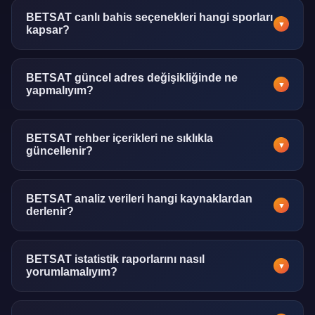
görüntülenebilir. İşlem geçmişi de aynı ekrandan takip
BETSAT canlı bahis seçenekleri hangi sporları
▼
kapsar?
edilebilmektedir.
Futbol, basketbol, tenis, voleybol, hokey ve e-spor dahil
olmak üzere pek çok spor dalında canlı bahis imkânı
BETSAT güncel adres değişikliğinde ne
▼
yapmalıyım?
sunulmaktadır.
Güncel adres değişikliklerinde bu rehber sayfasını kontrol
etmeniz yeterlidir. Ayrıca bildirim aboneliği ile otomatik bilgi
BETSAT rehber içerikleri ne sıklıkla
▼
güncellenir?
alabilirsiniz.
Bu bilgi platformu içerikleri haftalık olarak gözden
geçirilmekte, önemli değişikliklerde anında güncelleme
BETSAT analiz verileri hangi kaynaklardan
▼
derlenir?
yapılmaktadır.
Spor verileri uluslararası veri sağlayıcılarından, resmi lig
istatistik portallarından ve bağımsız analiz kuruluşlarından
BETSAT istatistik raporlarını nasıl
▼
yorumlamalıyım?
derlenmektedir.
Tablolar ve grafikler sezgisel biçimde tasarlanmıştır. Her