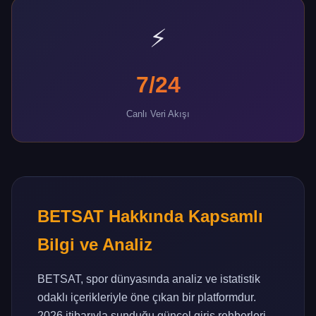
⚡
7/24
Canlı Veri Akışı
BETSAT Hakkında Kapsamlı
Bilgi ve Analiz
BETSAT, spor dünyasında analiz ve istatistik
odaklı içerikleriyle öne çıkan bir platformdur.
2026 itibarıyla sunduğu güncel giriş rehberleri,