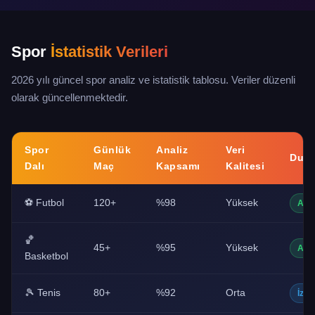
Spor
İstatistik Verileri
2026 yılı güncel spor analiz ve istatistik tablosu. Veriler düzenli
olarak güncellenmektedir.
Spor
Günlük
Analiz
Veri
Dur
Dalı
Maç
Kapsamı
Kalitesi
⚽ Futbol
120+
%98
Yüksek
Akti
🏀
45+
%95
Yüksek
Akti
Basketbol
🎾 Tenis
80+
%92
Orta
İzle