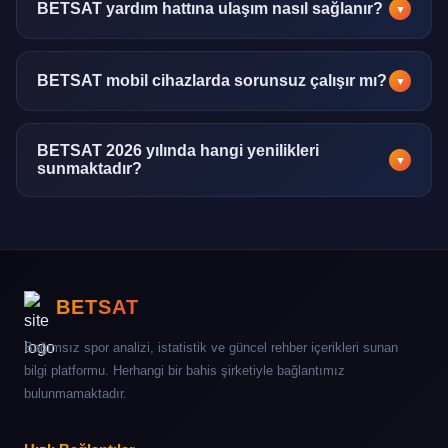
raporun altında açıklama notları ve okuma kılavuzu
BETSAT yardım hattına ulaşım nasıl sağlanır?
▼
bulunmaktadır.
7/24 aktif canlı destek hattı, e-posta kanalı ve SSS bölümü
üzerinden yardım alınabilir. Ortalama yanıt süresi 5
BETSAT mobil cihazlarda sorunsuz çalışır mı?
▼
dakikanın altındadır.
Tüm modern mobil tarayıcılar ve işletim sistemleriyle tam
uyumludur. Uygulama ayrıca iOS ve Android
BETSAT 2026 yılında hangi yenilikleri
▼
sunmaktadır?
platformlarında da mevcuttur.
2026 itibarıyla yapay zeka destekli analiz modülleri,
genişletilmiş e-spor verileri, çok dilli destek ve yeni ödeme
entegrasyonları hayata geçirilmiştir.
BETSAT
Bağımsız spor analizi, istatistik ve güncel rehber içerikleri sunan
bilgi platformu. Herhangi bir bahis şirketiyle bağlantımız
bulunmamaktadır.