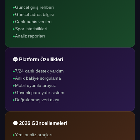
Güncel giriş rehberi
Güncel adres bilgisi
Canlı bahis verileri
Spor istatistikleri
Analiz raporları
🔵 Platform Özellikleri
7/24 canlı destek yardım
Anlık bakiye sorgulama
Mobil uyumlu arayüz
Güvenli para yatır sistemi
Doğrulanmış veri akışı
🟠 2026 Güncellemeleri
Yeni analiz araçları