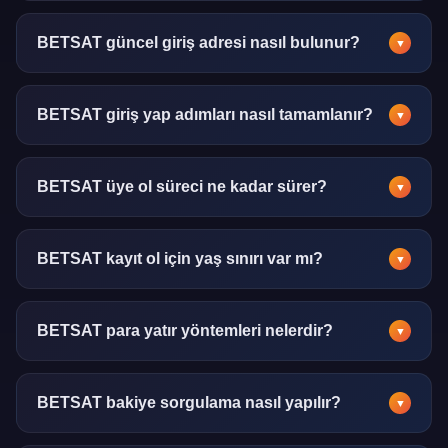
Kapsamlı spor analizi, istatistik ve güncel rehber içerikleri
sunan bir bilgi platformudur. Kullanıcılara doğrulanmış
BETSAT güncel giriş adresi nasıl bulunur?
▼
veriler eşliğinde yönlendirme sağlar.
Güncel adres bilgisi için bu rehber sayfası düzenli olarak
güncellenmektedir. Sayfayı yer imlerinize ekleyerek hızlı
BETSAT giriş yap adımları nasıl tamamlanır?
▼
ulaşım sağlayabilirsiniz.
Kullanıcı adı ve şifrenizi girerek giriş yap butonuna tıklayın.
İki faktörlü doğrulama aktifse SMS kodunu da girmeniz
BETSAT üye ol süreci ne kadar sürer?
▼
gerekecektir.
Üye ol işlemi ortalama 3-5 dakika içinde
tamamlanmaktadır. E-posta doğrulaması anlık olarak
BETSAT kayıt ol için yaş sınırı var mı?
▼
gerçekleştirilir.
Kayıt ol işlemi için 18 yaş ve üzeri olmak zorunludur. Yaş
doğrulaması kimlik belgesi ile gerçekleştirilmektedir.
BETSAT para yatır yöntemleri nelerdir?
▼
Banka havalesi, kredi kartı, e-cüzdan ve kripto para gibi
çeşitli para yatır yöntemleri desteklenmektedir. Her
BETSAT bakiye sorgulama nasıl yapılır?
▼
yöntemin minimum limiti farklılık gösterebilir.
Hesap panelindeki bakiye bölümünden anlık durum