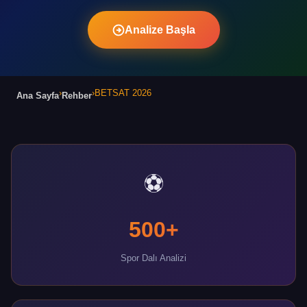
Analize Başla
›
›
BETSAT 2026
Ana Sayfa
Rehber
⚽
500+
Spor Dalı Analizi