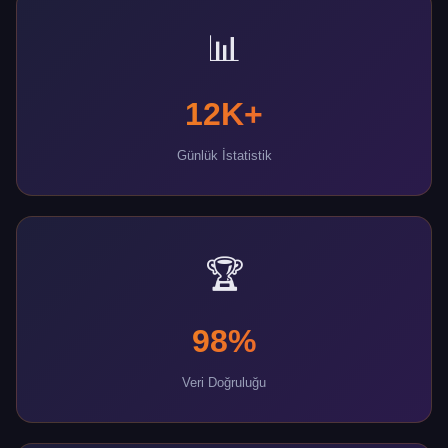
📊
12K+
Günlük İstatistik
🏆
98%
Veri Doğruluğu