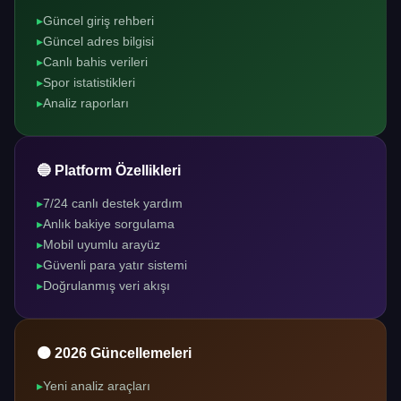
Güncel giriş rehberi
Güncel adres bilgisi
Canlı bahis verileri
Spor istatistikleri
Analiz raporları
🔵 Platform Özellikleri
7/24 canlı destek yardım
Anlık bakiye sorgulama
Mobil uyumlu arayüz
Güvenli para yatır sistemi
Doğrulanmış veri akışı
🟠 2026 Güncellemeleri
Yeni analiz araçları