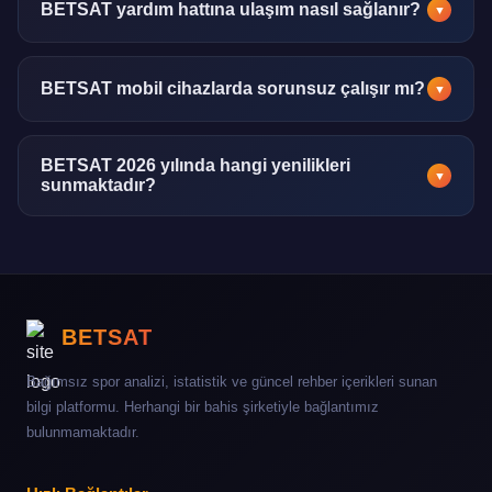
raporun altında açıklama notları ve okuma kılavuzu
BETSAT yardım hattına ulaşım nasıl sağlanır?
▼
bulunmaktadır.
7/24 aktif canlı destek hattı, e-posta kanalı ve SSS bölümü
üzerinden yardım alınabilir. Ortalama yanıt süresi 5
BETSAT mobil cihazlarda sorunsuz çalışır mı?
▼
dakikanın altındadır.
Tüm modern mobil tarayıcılar ve işletim sistemleriyle tam
uyumludur. Uygulama ayrıca iOS ve Android
BETSAT 2026 yılında hangi yenilikleri
▼
sunmaktadır?
platformlarında da mevcuttur.
2026 itibarıyla yapay zeka destekli analiz modülleri,
genişletilmiş e-spor verileri, çok dilli destek ve yeni ödeme
entegrasyonları hayata geçirilmiştir.
BETSAT
Bağımsız spor analizi, istatistik ve güncel rehber içerikleri sunan
bilgi platformu. Herhangi bir bahis şirketiyle bağlantımız
bulunmamaktadır.