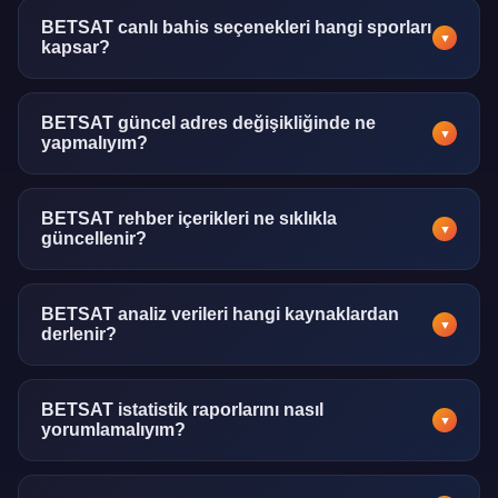
görüntülenebilir. İşlem geçmişi de aynı ekrandan takip
BETSAT canlı bahis seçenekleri hangi sporları
▼
kapsar?
edilebilmektedir.
Futbol, basketbol, tenis, voleybol, hokey ve e-spor dahil
olmak üzere pek çok spor dalında canlı bahis imkânı
BETSAT güncel adres değişikliğinde ne
▼
yapmalıyım?
sunulmaktadır.
Güncel adres değişikliklerinde bu rehber sayfasını kontrol
etmeniz yeterlidir. Ayrıca bildirim aboneliği ile otomatik bilgi
BETSAT rehber içerikleri ne sıklıkla
▼
güncellenir?
alabilirsiniz.
Bu bilgi platformu içerikleri haftalık olarak gözden
geçirilmekte, önemli değişikliklerde anında güncelleme
BETSAT analiz verileri hangi kaynaklardan
▼
derlenir?
yapılmaktadır.
Spor verileri uluslararası veri sağlayıcılarından, resmi lig
istatistik portallarından ve bağımsız analiz kuruluşlarından
BETSAT istatistik raporlarını nasıl
▼
yorumlamalıyım?
derlenmektedir.
Tablolar ve grafikler sezgisel biçimde tasarlanmıştır. Her