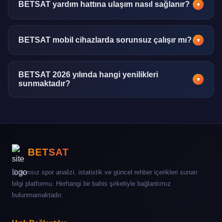
raporun altında açıklama notları ve okuma kılavuzu
BETSAT yardım hattına ulaşım nasıl sağlanır?
▼
bulunmaktadır.
7/24 aktif canlı destek hattı, e-posta kanalı ve SSS bölümü
üzerinden yardım alınabilir. Ortalama yanıt süresi 5
BETSAT mobil cihazlarda sorunsuz çalışır mı?
▼
dakikanın altındadır.
Tüm modern mobil tarayıcılar ve işletim sistemleriyle tam
uyumludur. Uygulama ayrıca iOS ve Android
BETSAT 2026 yılında hangi yenilikleri
▼
sunmaktadır?
platformlarında da mevcuttur.
2026 itibarıyla yapay zeka destekli analiz modülleri,
genişletilmiş e-spor verileri, çok dilli destek ve yeni ödeme
entegrasyonları hayata geçirilmiştir.
BETSAT
Bağımsız spor analizi, istatistik ve güncel rehber içerikleri sunan
bilgi platformu. Herhangi bir bahis şirketiyle bağlantımız
bulunmamaktadır.