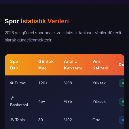
Spor
İstatistik Verileri
2026 yılı güncel spor analiz ve istatistik tablosu. Veriler düzenli
olarak güncellenmektedir.
Spor
Günlük
Analiz
Veri
Dur
Dalı
Maç
Kapsamı
Kalitesi
⚽ Futbol
120+
%98
Yüksek
Akti
🏀
45+
%95
Yüksek
Akti
Basketbol
🎾 Tenis
80+
%92
Orta
İzle