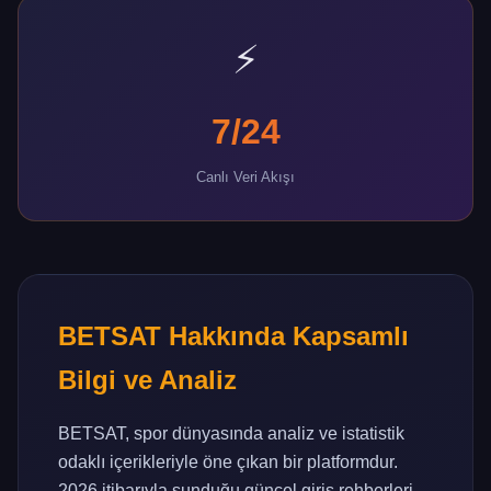
⚡
7/24
Canlı Veri Akışı
BETSAT Hakkında Kapsamlı
Bilgi ve Analiz
BETSAT, spor dünyasında analiz ve istatistik
odaklı içerikleriyle öne çıkan bir platformdur.
2026 itibarıyla sunduğu güncel giriş rehberleri,