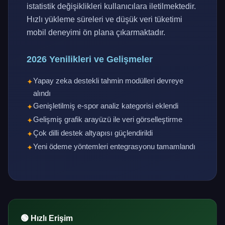
istatistik değişiklikleri kullanıcılara iletilmektedir.
Hızlı yükleme süreleri ve düşük veri tüketimi
mobil deneyimi ön plana çıkarmaktadır.
2026 Yenilikleri ve Gelişmeler
Yapay zeka destekli tahmin modülleri devreye
alındı
Genişletilmiş e-spor analiz kategorisi eklendi
Gelişmiş grafik arayüzü ile veri görselleştirme
Çok dilli destek altyapısı güçlendirildi
Yeni ödeme yöntemleri entegrasyonu tamamlandı
🟢 Hızlı Erişim