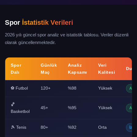
Spor
İstatistik Verileri
2026 yılı güncel spor analiz ve istatistik tablosu. Veriler düzenli
olarak güncellenmektedir.
Spor
Günlük
Analiz
Veri
Dur
Dalı
Maç
Kapsamı
Kalitesi
⚽ Futbol
120+
%98
Yüksek
Akti
🏀
45+
%95
Yüksek
Akti
Basketbol
🎾 Tenis
80+
%92
Orta
İzle