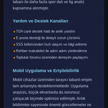
tabanı ile daha fazla spor dalı ve lig analiz
kapsamına alınmıştır.
Yardım ve Destek Kanalları
7/24 canlı destek hattı ile anlık yardım
E-posta desteği ile detaylı sorun çözümü
SSS bölümünden hızlı ulaşım ve bilgi edinme
Rehber makaleleri ile adım adım yönlendirme
Topluluk forumu üzerinden deneyim paylaşımı
Mobil Uygulama ve Erişilebilirlik
Mobil cihazlar üzerinden tarayıcı tabanlı erişim
tam anlamıyla desteklenmektedir. Uygulama
arayüzü, küçük ekranlarda da sorunsuz
çalışacak biçimde optimize edilmiştir. Anlık
bildirimler sayesinde önemli güncellemeler ve