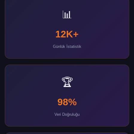
📊
12K+
Günlük İstatistik
🏆
98%
Veri Doğruluğu