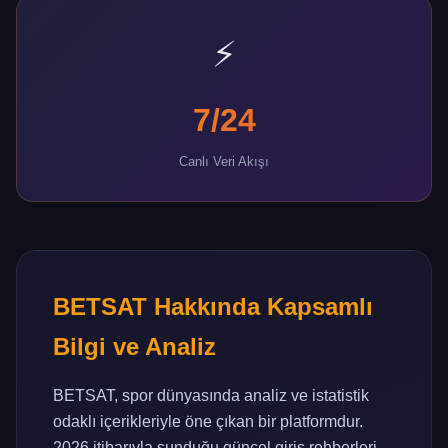
⚡
7/24
Canlı Veri Akışı
BETSAT Hakkında Kapsamlı
Bilgi ve Analiz
BETSAT, spor dünyasında analiz ve istatistik
odaklı içerikleriyle öne çıkan bir platformdur.
2026 itibarıyla sunduğu güncel giriş rehberleri,