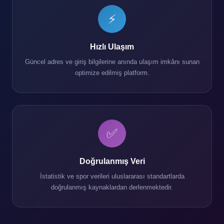
⚡
Hızlı Ulaşım
Güncel adres ve giriş bilgilerine anında ulaşım imkânı sunan
optimize edilmiş platform.
✅
Doğrulanmış Veri
İstatistik ve spor verileri uluslararası standartlarda
doğrulanmış kaynaklardan derlenmektedir.