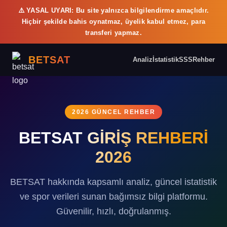
⚠️ YASAL UYARI: Bu site yalnızca bilgilendirme amaçlıdır.
Hiçbir şekilde bahis oynatmaz, üyelik kabul etmez, para
transferi yapmaz.
BETSAT
Analiz
İstatistik
SSS
Rehber
2026 GÜNCEL REHBER
BETSAT GİRİŞ REHBERİ
2026
BETSAT hakkında kapsamlı analiz, güncel istatistik
ve spor verileri sunan bağımsız bilgi platformu.
Güvenilir, hızlı, doğrulanmış.