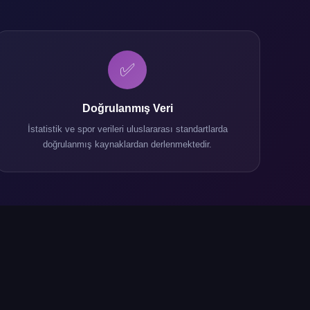
✅
Doğrulanmış Veri
İstatistik ve spor verileri uluslararası standartlarda
doğrulanmış kaynaklardan derlenmektedir.