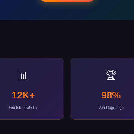
📊
🏆
12K+
98%
Günlük İstatistik
Veri Doğruluğu