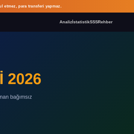
ul etmez, para transferi yapmaz.
Analiz
İstatistik
SSS
Rehber
 2026
sunan bağımsız