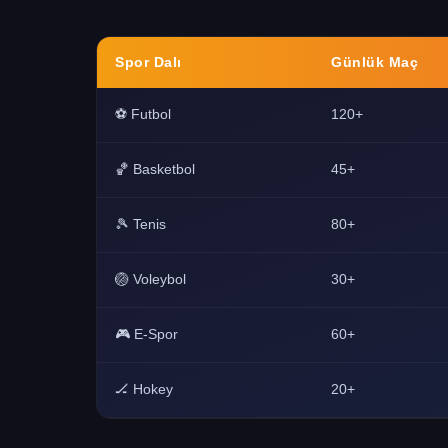
Spor Dalı
Günlük Maç
⚽ Futbol
120+
🏀 Basketbol
45+
🎾 Tenis
80+
🏐 Voleybol
30+
🎮 E-Spor
60+
🏒 Hokey
20+