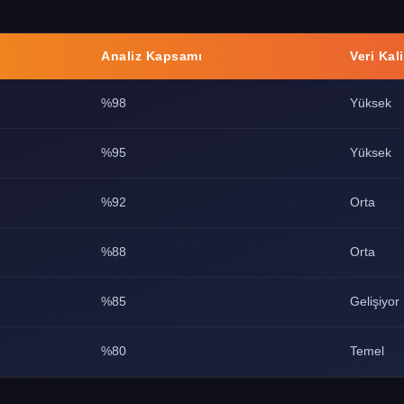
Analiz Kapsamı
Veri Kali
%98
Yüksek
%95
Yüksek
%92
Orta
%88
Orta
%85
Gelişiyor
%80
Temel