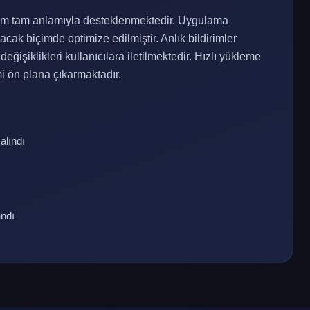
rişim tam anlamıyla desteklenmektedir. Uygulama
ak biçimde optimize edilmiştir. Anlık bildirimler
eğişiklikleri kullanıcılara iletilmektedir. Hızlı yükleme
i ön plana çıkarmaktadır.
alındı
ndı