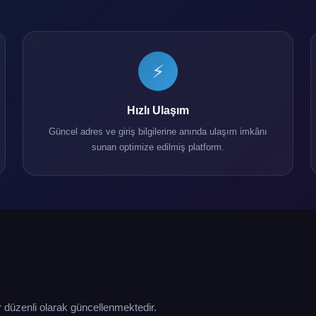
⚡
Hızlı Ulaşım
Güncel adres ve giriş bilgilerine anında ulaşım imkânı
sunan optimize edilmiş platform.
er düzenli olarak güncellenmektedir.