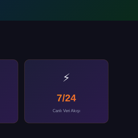
⚡
7/24
Canlı Veri Akışı