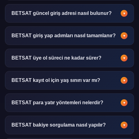
Kapsamlı spor analizi, istatistik ve güncel rehber içerikleri
sunan bir bilgi platformudur. Kullanıcılara doğrulanmış
BETSAT güncel giriş adresi nasıl bulunur?
▼
veriler eşliğinde yönlendirme sağlar.
Güncel adres bilgisi için bu rehber sayfası düzenli olarak
güncellenmektedir. Sayfayı yer imlerinize ekleyerek hızlı
BETSAT giriş yap adımları nasıl tamamlanır?
▼
ulaşım sağlayabilirsiniz.
Kullanıcı adı ve şifrenizi girerek giriş yap butonuna tıklayın.
İki faktörlü doğrulama aktifse SMS kodunu da girmeniz
BETSAT üye ol süreci ne kadar sürer?
▼
gerekecektir.
Üye ol işlemi ortalama 3-5 dakika içinde
tamamlanmaktadır. E-posta doğrulaması anlık olarak
BETSAT kayıt ol için yaş sınırı var mı?
▼
gerçekleştirilir.
Kayıt ol işlemi için 18 yaş ve üzeri olmak zorunludur. Yaş
doğrulaması kimlik belgesi ile gerçekleştirilmektedir.
BETSAT para yatır yöntemleri nelerdir?
▼
Banka havalesi, kredi kartı, e-cüzdan ve kripto para gibi
çeşitli para yatır yöntemleri desteklenmektedir. Her
BETSAT bakiye sorgulama nasıl yapılır?
▼
yöntemin minimum limiti farklılık gösterebilir.
Hesap panelindeki bakiye bölümünden anlık durum