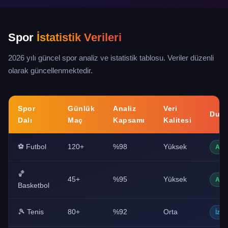
Spor
İstatistik Verileri
2026 yılı güncel spor analiz ve istatistik tablosu. Veriler düzenli
olarak güncellenmektedir.
Spor
Günlük
Analiz
Veri
Dur
Dalı
Maç
Kapsamı
Kalitesi
⚽ Futbol
120+
%98
Yüksek
Akti
🏀
45+
%95
Yüksek
Akti
Basketbol
🎾 Tenis
80+
%92
Orta
İzle