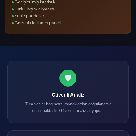
Genişletilmiş istatistik
Hızlı ulaşım altyapısı
Yeni spor dalları
Gelişmiş kullanıcı paneli
🛡️
Güvenli Analiz
Tüm veriler bağımsız kaynaklardan doğrulanarak
sunulmaktadır. Güvenilir analiz altyapısı.