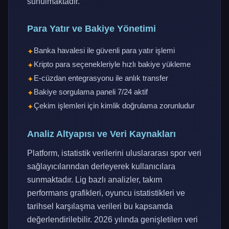
sunulmaktadır.
Para Yatır ve Bakiye Yönetimi
Banka havalesi ile güvenli para yatır işlemi
Kripto para seçenekleriyle hızlı bakiye yükleme
E-cüzdan entegrasyonu ile anlık transfer
Bakiye sorgulama paneli 7/24 aktif
Çekim işlemleri için kimlik doğrulama zorunludur
Analiz Altyapısı ve Veri Kaynakları
Platform, istatistik verilerini uluslararası spor veri
sağlayıcılarından derleyerek kullanıcılara
sunmaktadır. Lig bazlı analizler, takım
performans grafikleri, oyuncu istatistikleri ve
tarihsel karşılaşma verileri bu kapsamda
değerlendirilebilir. 2026 yılında genişletilen veri