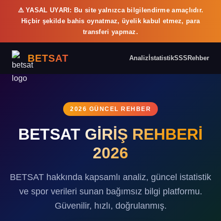
⚠️ YASAL UYARI: Bu site yalnızca bilgilendirme amaçlıdır.
Hiçbir şekilde bahis oynatmaz, üyelik kabul etmez, para
transferi yapmaz.
BETSAT
Analiz
İstatistik
SSS
Rehber
2026 GÜNCEL REHBER
BETSAT GİRİŞ REHBERİ
2026
BETSAT hakkında kapsamlı analiz, güncel istatistik
ve spor verileri sunan bağımsız bilgi platformu.
Güvenilir, hızlı, doğrulanmış.