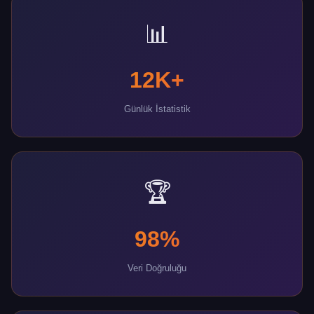
📊
12K+
Günlük İstatistik
🏆
98%
Veri Doğruluğu