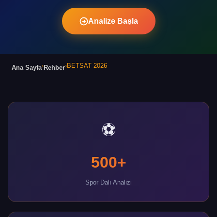
Analize Başla
›
›
BETSAT 2026
Ana Sayfa
Rehber
⚽
500+
Spor Dalı Analizi