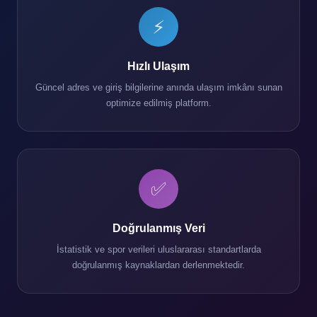
⚡
Hızlı Ulaşım
Güncel adres ve giriş bilgilerine anında ulaşım imkânı sunan
optimize edilmiş platform.
✅
Doğrulanmış Veri
İstatistik ve spor verileri uluslararası standartlarda
doğrulanmış kaynaklardan derlenmektedir.