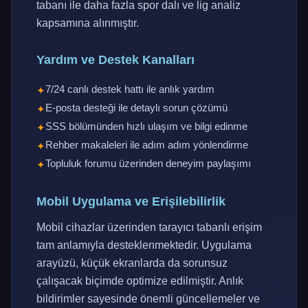
tabanı ile daha fazla spor dalı ve lig analiz
kapsamına alınmıştır.
Yardım ve Destek Kanalları
7/24 canlı destek hattı ile anlık yardım
E-posta desteği ile detaylı sorun çözümü
SSS bölümünden hızlı ulaşım ve bilgi edinme
Rehber makaleleri ile adım adım yönlendirme
Topluluk forumu üzerinden deneyim paylaşımı
Mobil Uygulama ve Erişilebilirlik
Mobil cihazlar üzerinden tarayıcı tabanlı erişim
tam anlamıyla desteklenmektedir. Uygulama
arayüzü, küçük ekranlarda da sorunsuz
çalışacak biçimde optimize edilmiştir. Anlık
bildirimler sayesinde önemli güncellemeler ve