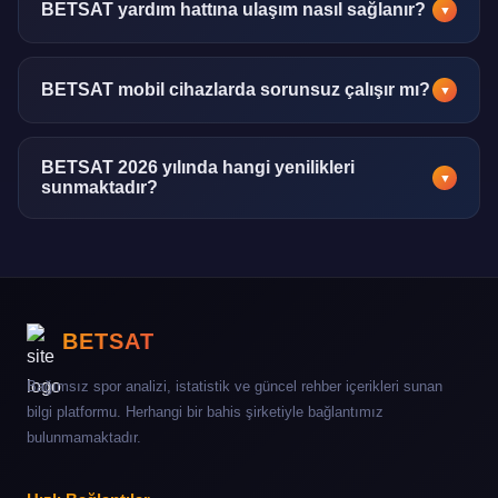
raporun altında açıklama notları ve okuma kılavuzu
BETSAT yardım hattına ulaşım nasıl sağlanır?
▼
bulunmaktadır.
7/24 aktif canlı destek hattı, e-posta kanalı ve SSS bölümü
üzerinden yardım alınabilir. Ortalama yanıt süresi 5
BETSAT mobil cihazlarda sorunsuz çalışır mı?
▼
dakikanın altındadır.
Tüm modern mobil tarayıcılar ve işletim sistemleriyle tam
uyumludur. Uygulama ayrıca iOS ve Android
BETSAT 2026 yılında hangi yenilikleri
▼
sunmaktadır?
platformlarında da mevcuttur.
2026 itibarıyla yapay zeka destekli analiz modülleri,
genişletilmiş e-spor verileri, çok dilli destek ve yeni ödeme
entegrasyonları hayata geçirilmiştir.
BETSAT
Bağımsız spor analizi, istatistik ve güncel rehber içerikleri sunan
bilgi platformu. Herhangi bir bahis şirketiyle bağlantımız
bulunmamaktadır.