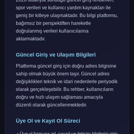
spor verileri ve kullanıcı yardım kaynakları ile
geniş bir kitleye ulaşmaktadır. Bu bilgi platformu,
bağımsız bir perspektiften hareketle
doğrulanmış verileri kullanıcılarına
aktarmaktadır.
Güncel Giriş ve Ulaşım Bilgileri
Platforma güncel giriş için doğru adres bilgisine
sahip olmak büyük önem taşır. Güncel adres
değişiklikleri teknik ve idari nedenlerle periyodik
olarak gerçekleşebilir. Bu rehber, kullanıcıların
doğru ve hızlı ulaşım sağlaması amacıyla
düzenli olarak güncellenmektedir.
Üye Ol ve Kayıt Ol Süreci
Üye ol formuna ad, soyad ve iletişim bilgilerini girin