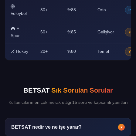
🏐
30+
%88
Orta
İzle
Voleybol
🎮 E-
60+
%85
Gelişiyor
Yeni
Spor
🏒 Hokey
20+
%80
Temel
Yeni
BETSAT
Sık Sorulan Sorular
Kullanıcıların en çok merak ettiği 15 soru ve kapsamlı yanıtları
BETSAT nedir ve ne işe yarar?
▼