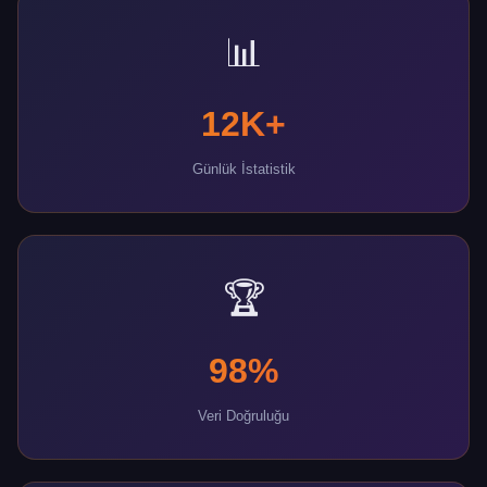
📊
12K+
Günlük İstatistik
🏆
98%
Veri Doğruluğu