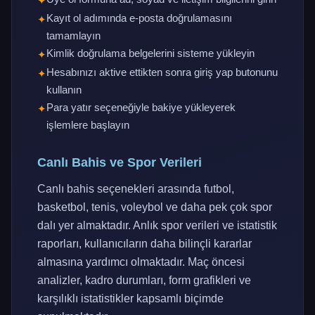
Kayıt ol adımında e-posta doğrulamasını
tamamlayın
Kimlik doğrulama belgelerini sisteme yükleyin
Hesabınızı aktive ettikten sonra giriş yap butonunu
kullanın
Para yatır seçeneğiyle bakiye yükleyerek
işlemlere başlayın
Canlı Bahis ve Spor Verileri
Canlı bahis seçenekleri arasında futbol,
basketbol, tenis, voleybol ve daha pek çok spor
dalı yer almaktadır. Anlık spor verileri ve istatistik
raporları, kullanıcıların daha bilinçli kararlar
almasına yardımcı olmaktadır. Maç öncesi
analizler, kadro durumları, form grafikleri ve
karşılıklı istatistikler kapsamlı biçimde