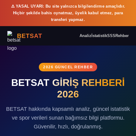
⚠️ YASAL UYARI: Bu site yalnızca bilgilendirme amaçlıdır.
Hiçbir şekilde bahis oynatmaz, üyelik kabul etmez, para
transferi yapmaz.
BETSAT
Analiz
İstatistik
SSS
Rehber
2026 GÜNCEL REHBER
BETSAT GİRİŞ REHBERİ
2026
BETSAT hakkında kapsamlı analiz, güncel istatistik
ve spor verileri sunan bağımsız bilgi platformu.
Güvenilir, hızlı, doğrulanmış.