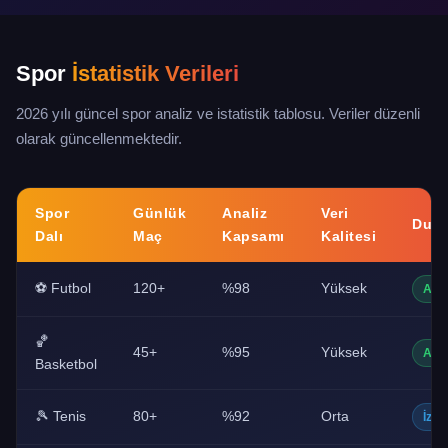
Spor
İstatistik Verileri
2026 yılı güncel spor analiz ve istatistik tablosu. Veriler düzenli
olarak güncellenmektedir.
Spor
Günlük
Analiz
Veri
Dur
Dalı
Maç
Kapsamı
Kalitesi
⚽ Futbol
120+
%98
Yüksek
Akti
🏀
45+
%95
Yüksek
Akti
Basketbol
🎾 Tenis
80+
%92
Orta
İzle