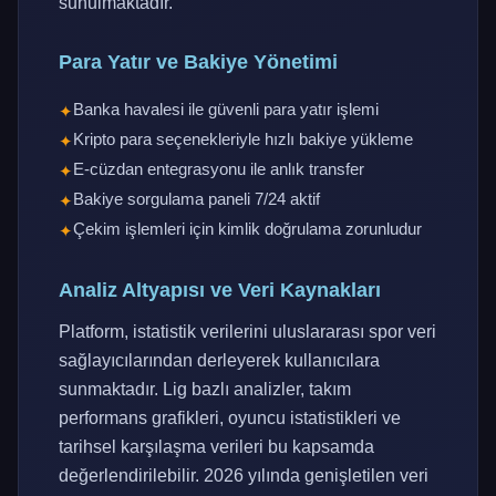
sunulmaktadır.
Para Yatır ve Bakiye Yönetimi
Banka havalesi ile güvenli para yatır işlemi
Kripto para seçenekleriyle hızlı bakiye yükleme
E-cüzdan entegrasyonu ile anlık transfer
Bakiye sorgulama paneli 7/24 aktif
Çekim işlemleri için kimlik doğrulama zorunludur
Analiz Altyapısı ve Veri Kaynakları
Platform, istatistik verilerini uluslararası spor veri
sağlayıcılarından derleyerek kullanıcılara
sunmaktadır. Lig bazlı analizler, takım
performans grafikleri, oyuncu istatistikleri ve
tarihsel karşılaşma verileri bu kapsamda
değerlendirilebilir. 2026 yılında genişletilen veri