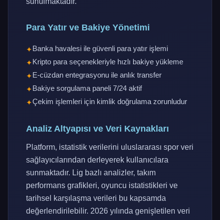
sunulmaktadır.
Para Yatır ve Bakiye Yönetimi
Banka havalesi ile güvenli para yatır işlemi
Kripto para seçenekleriyle hızlı bakiye yükleme
E-cüzdan entegrasyonu ile anlık transfer
Bakiye sorgulama paneli 7/24 aktif
Çekim işlemleri için kimlik doğrulama zorunludur
Analiz Altyapısı ve Veri Kaynakları
Platform, istatistik verilerini uluslararası spor veri
sağlayıcılarından derleyerek kullanıcılara
sunmaktadır. Lig bazlı analizler, takım
performans grafikleri, oyuncu istatistikleri ve
tarihsel karşılaşma verileri bu kapsamda
değerlendirilebilir. 2026 yılında genişletilen veri