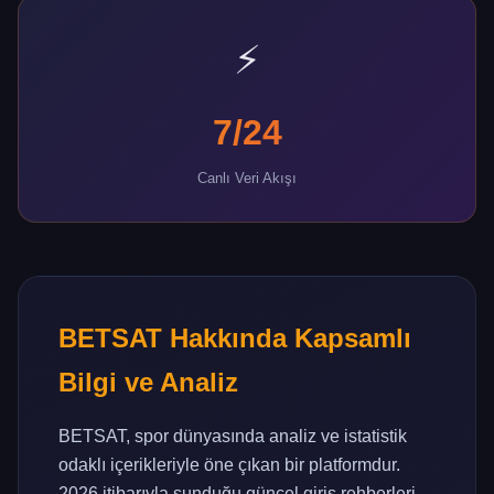
⚡
7/24
Canlı Veri Akışı
BETSAT Hakkında Kapsamlı
Bilgi ve Analiz
BETSAT, spor dünyasında analiz ve istatistik
odaklı içerikleriyle öne çıkan bir platformdur.
2026 itibarıyla sunduğu güncel giriş rehberleri,