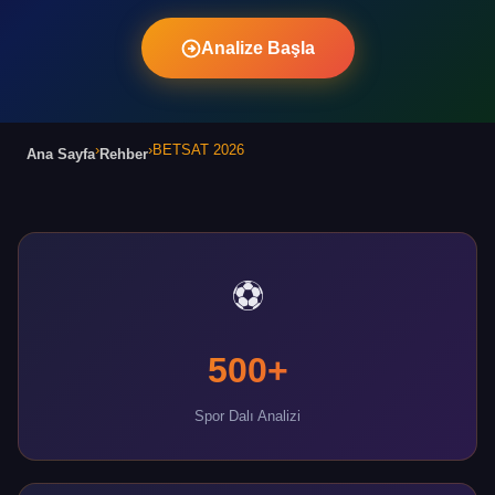
Analize Başla
›
›
BETSAT 2026
Ana Sayfa
Rehber
⚽
500+
Spor Dalı Analizi