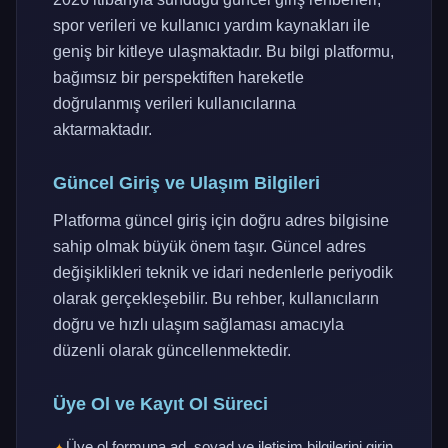
spor verileri ve kullanıcı yardım kaynakları ile
geniş bir kitleye ulaşmaktadır. Bu bilgi platformu,
bağımsız bir perspektiften hareketle
doğrulanmış verileri kullanıcılarına
aktarmaktadır.
Güncel Giriş ve Ulaşım Bilgileri
Platforma güncel giriş için doğru adres bilgisine
sahip olmak büyük önem taşır. Güncel adres
değişiklikleri teknik ve idari nedenlerle periyodik
olarak gerçekleşebilir. Bu rehber, kullanıcıların
doğru ve hızlı ulaşım sağlaması amacıyla
düzenli olarak güncellenmektedir.
Üye Ol ve Kayıt Ol Süreci
Üye ol formuna ad, soyad ve iletişim bilgilerini girin