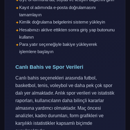
Kayıt ol adımında e-posta doğrulamasını
tamamlayın
Kimlik doğrulama belgelerini sisteme yükleyin
Hesabınızı aktive ettikten sonra giriş yap butonunu
kullanın
Para yatır seçeneğiyle bakiye yükleyerek
işlemlere başlayın
Canlı Bahis ve Spor Verileri
Canlı bahis seçenekleri arasında futbol,
basketbol, tenis, voleybol ve daha pek çok spor
dalı yer almaktadır. Anlık spor verileri ve istatistik
raporları, kullanıcıların daha bilinçli kararlar
almasına yardımcı olmaktadır. Maç öncesi
analizler, kadro durumları, form grafikleri ve
karşılıklı istatistikler kapsamlı biçimde