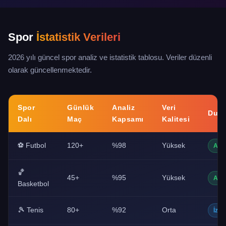
Spor
İstatistik Verileri
2026 yılı güncel spor analiz ve istatistik tablosu. Veriler düzenli
olarak güncellenmektedir.
Spor
Günlük
Analiz
Veri
Dur
Dalı
Maç
Kapsamı
Kalitesi
⚽ Futbol
120+
%98
Yüksek
Akti
🏀
45+
%95
Yüksek
Akti
Basketbol
🎾 Tenis
80+
%92
Orta
İzle