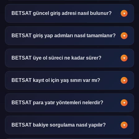
Kapsamlı spor analizi, istatistik ve güncel rehber içerikleri
sunan bir bilgi platformudur. Kullanıcılara doğrulanmış
BETSAT güncel giriş adresi nasıl bulunur?
▼
veriler eşliğinde yönlendirme sağlar.
Güncel adres bilgisi için bu rehber sayfası düzenli olarak
güncellenmektedir. Sayfayı yer imlerinize ekleyerek hızlı
BETSAT giriş yap adımları nasıl tamamlanır?
▼
ulaşım sağlayabilirsiniz.
Kullanıcı adı ve şifrenizi girerek giriş yap butonuna tıklayın.
İki faktörlü doğrulama aktifse SMS kodunu da girmeniz
BETSAT üye ol süreci ne kadar sürer?
▼
gerekecektir.
Üye ol işlemi ortalama 3-5 dakika içinde
tamamlanmaktadır. E-posta doğrulaması anlık olarak
BETSAT kayıt ol için yaş sınırı var mı?
▼
gerçekleştirilir.
Kayıt ol işlemi için 18 yaş ve üzeri olmak zorunludur. Yaş
doğrulaması kimlik belgesi ile gerçekleştirilmektedir.
BETSAT para yatır yöntemleri nelerdir?
▼
Banka havalesi, kredi kartı, e-cüzdan ve kripto para gibi
çeşitli para yatır yöntemleri desteklenmektedir. Her
BETSAT bakiye sorgulama nasıl yapılır?
▼
yöntemin minimum limiti farklılık gösterebilir.
Hesap panelindeki bakiye bölümünden anlık durum