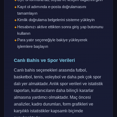
Kayıt ol adımında e-posta doğrulamasını
tamamlayın
Kimlik doğrulama belgelerini sisteme yükleyin
Hesabınızı aktive ettikten sonra giriş yap butonunu
kullanın
Para yatır seçeneğiyle bakiye yükleyerek
işlemlere başlayın
Canlı Bahis ve Spor Verileri
Canlı bahis seçenekleri arasında futbol,
basketbol, tenis, voleybol ve daha pek çok spor
dalı yer almaktadır. Anlık spor verileri ve istatistik
raporları, kullanıcıların daha bilinçli kararlar
almasına yardımcı olmaktadır. Maç öncesi
analizler, kadro durumları, form grafikleri ve
karşılıklı istatistikler kapsamlı biçimde