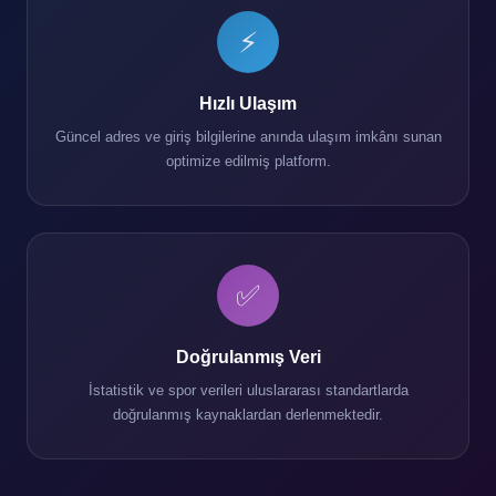
⚡
Hızlı Ulaşım
Güncel adres ve giriş bilgilerine anında ulaşım imkânı sunan
optimize edilmiş platform.
✅
Doğrulanmış Veri
İstatistik ve spor verileri uluslararası standartlarda
doğrulanmış kaynaklardan derlenmektedir.