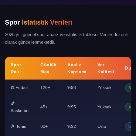
Spor
İstatistik Verileri
2026 yılı güncel spor analiz ve istatistik tablosu. Veriler düzenli
olarak güncellenmektedir.
Spor
Günlük
Analiz
Veri
Dur
Dalı
Maç
Kapsamı
Kalitesi
⚽ Futbol
120+
%98
Yüksek
Akti
🏀
45+
%95
Yüksek
Akti
Basketbol
🎾 Tenis
80+
%92
Orta
İzle