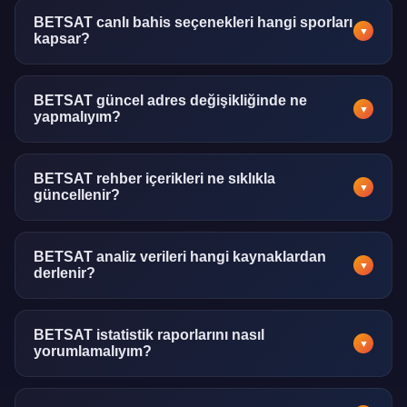
görüntülenebilir. İşlem geçmişi de aynı ekrandan takip
BETSAT canlı bahis seçenekleri hangi sporları
▼
kapsar?
edilebilmektedir.
Futbol, basketbol, tenis, voleybol, hokey ve e-spor dahil
olmak üzere pek çok spor dalında canlı bahis imkânı
BETSAT güncel adres değişikliğinde ne
▼
yapmalıyım?
sunulmaktadır.
Güncel adres değişikliklerinde bu rehber sayfasını kontrol
etmeniz yeterlidir. Ayrıca bildirim aboneliği ile otomatik bilgi
BETSAT rehber içerikleri ne sıklıkla
▼
güncellenir?
alabilirsiniz.
Bu bilgi platformu içerikleri haftalık olarak gözden
geçirilmekte, önemli değişikliklerde anında güncelleme
BETSAT analiz verileri hangi kaynaklardan
▼
derlenir?
yapılmaktadır.
Spor verileri uluslararası veri sağlayıcılarından, resmi lig
istatistik portallarından ve bağımsız analiz kuruluşlarından
BETSAT istatistik raporlarını nasıl
▼
yorumlamalıyım?
derlenmektedir.
Tablolar ve grafikler sezgisel biçimde tasarlanmıştır. Her