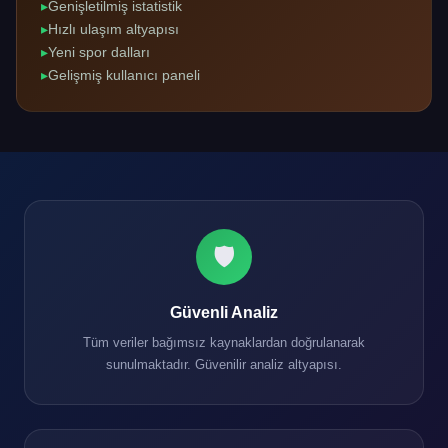
Genişletilmiş istatistik
Hızlı ulaşım altyapısı
Yeni spor dalları
Gelişmiş kullanıcı paneli
🛡️
Güvenli Analiz
Tüm veriler bağımsız kaynaklardan doğrulanarak
sunulmaktadır. Güvenilir analiz altyapısı.