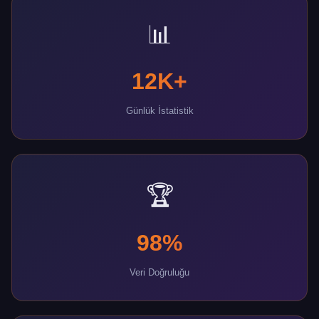
📊
12K+
Günlük İstatistik
🏆
98%
Veri Doğruluğu