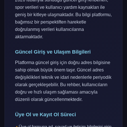
spor verileri ve kullanıcı yardım kaynakları ile
geniş bir kitleye ulaşmaktadır. Bu bilgi platformu,
bağımsız bir perspektiften hareketle
doğrulanmış verileri kullanıcılarına
aktarmaktadır.
Güncel Giriş ve Ulaşım Bilgileri
Platforma güncel giriş için doğru adres bilgisine
sahip olmak büyük önem taşır. Güncel adres
değişiklikleri teknik ve idari nedenlerle periyodik
olarak gerçekleşebilir. Bu rehber, kullanıcıların
doğru ve hızlı ulaşım sağlaması amacıyla
düzenli olarak güncellenmektedir.
Üye Ol ve Kayıt Ol Süreci
Üye ol formuna ad, soyad ve iletişim bilgilerini girin