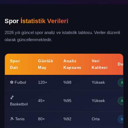
Spor
İstatistik Verileri
2026 yılı güncel spor analiz ve istatistik tablosu. Veriler düzenli
olarak güncellenmektedir.
Spor
Günlük
Analiz
Veri
Dur
Dalı
Maç
Kapsamı
Kalitesi
⚽ Futbol
120+
%98
Yüksek
Akti
🏀
45+
%95
Yüksek
Akti
Basketbol
🎾 Tenis
80+
%92
Orta
İzle