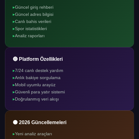
Güncel giriş rehberi
Güncel adres bilgisi
Canlı bahis verileri
Spor istatistikleri
Analiz raporları
🔵 Platform Özellikleri
7/24 canlı destek yardım
Anlık bakiye sorgulama
Mobil uyumlu arayüz
Güvenli para yatır sistemi
Doğrulanmış veri akışı
🟠 2026 Güncellemeleri
Yeni analiz araçları