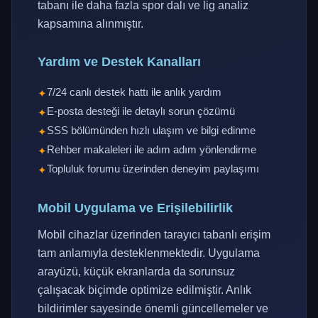
tabanı ile daha fazla spor dalı ve lig analiz
kapsamına alınmıştır.
Yardım ve Destek Kanalları
7/24 canlı destek hattı ile anlık yardım
E-posta desteği ile detaylı sorun çözümü
SSS bölümünden hızlı ulaşım ve bilgi edinme
Rehber makaleleri ile adım adım yönlendirme
Topluluk forumu üzerinden deneyim paylaşımı
Mobil Uygulama ve Erişilebilirlik
Mobil cihazlar üzerinden tarayıcı tabanlı erişim
tam anlamıyla desteklenmektedir. Uygulama
arayüzü, küçük ekranlarda da sorunsuz
çalışacak biçimde optimize edilmiştir. Anlık
bildirimler sayesinde önemli güncellemeler ve