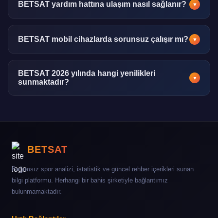
raporun altında açıklama notları ve okuma kılavuzu
BETSAT yardım hattına ulaşım nasıl sağlanır?
▼
bulunmaktadır.
7/24 aktif canlı destek hattı, e-posta kanalı ve SSS bölümü
üzerinden yardım alınabilir. Ortalama yanıt süresi 5
BETSAT mobil cihazlarda sorunsuz çalışır mı?
▼
dakikanın altındadır.
Tüm modern mobil tarayıcılar ve işletim sistemleriyle tam
uyumludur. Uygulama ayrıca iOS ve Android
BETSAT 2026 yılında hangi yenilikleri
▼
sunmaktadır?
platformlarında da mevcuttur.
2026 itibarıyla yapay zeka destekli analiz modülleri,
genişletilmiş e-spor verileri, çok dilli destek ve yeni ödeme
entegrasyonları hayata geçirilmiştir.
BETSAT
Bağımsız spor analizi, istatistik ve güncel rehber içerikleri sunan
bilgi platformu. Herhangi bir bahis şirketiyle bağlantımız
bulunmamaktadır.