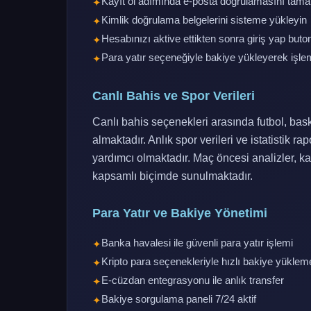
Kayıt ol adımında e-posta doğrulamasını tam
Kimlik doğrulama belgelerini sisteme yükleyin
Hesabınızı aktive ettikten sonra giriş yap buto
Para yatır seçeneğiyle bakiye yükleyerek işle
Canlı Bahis ve Spor Verileri
Canlı bahis seçenekleri arasında futbol, bask
almaktadır. Anlık spor verileri ve istatistik ra
yardımcı olmaktadır. Maç öncesi analizler, kadro
kapsamlı biçimde sunulmaktadır.
Para Yatır ve Bakiye Yönetimi
Banka havalesi ile güvenli para yatır işlemi
Kripto para seçenekleriyle hızlı bakiye yüklem
E-cüzdan entegrasyonu ile anlık transfer
Bakiye sorgulama paneli 7/24 aktif