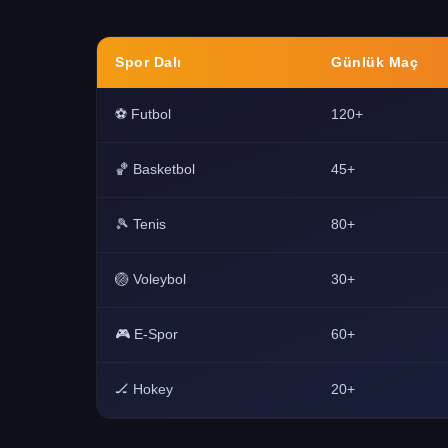
Spor Dalı
Günlük Maç
⚽ Futbol
120+
🏀 Basketbol
45+
🎾 Tenis
80+
🏐 Voleybol
30+
🎮 E-Spor
60+
🏒 Hokey
20+