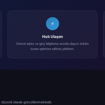
⚡
Hızlı Ulaşım
Güncel adres ve giriş bilgilerine anında ulaşım imkânı
sunan optimize edilmiş platform.
er düzenli olarak güncellenmektedir.