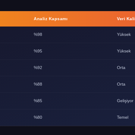
Analiz Kapsamı
Veri Kali
%98
Yüksek
%95
Yüksek
%92
Orta
%88
Orta
%85
Gelişiyor
%80
Temel