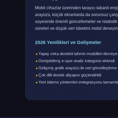
Mobil cihazlar üzerinden tarayıcı tabanlı e
arayüzü, küçük ekranlarda da sorunsuz çalışac
sayesinde önemli güncellemeler ve istatistik d
süreleri ve düşük veri tüketimi mobil deneyim
2026 Yenilikleri ve Gelişmeler
Yapay zeka destekli tahmin modülleri devreye 
Genişletilmiş e-spor analiz kategorisi eklendi
Gelişmiş grafik arayüzü ile veri görselleştirme
Çok dilli destek altyapısı güçlendirildi
Yeni ödeme yöntemleri entegrasyonu tamamla