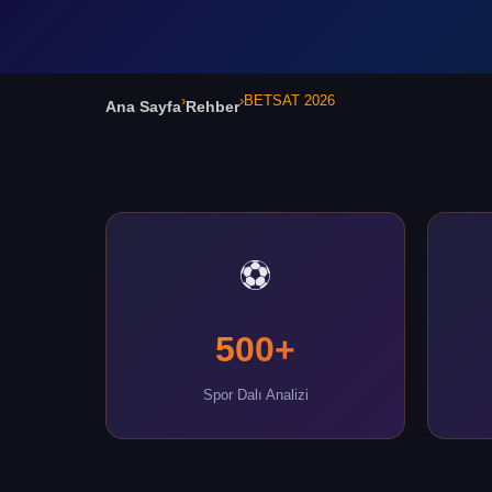
›
›
BETSAT 2026
Ana Sayfa
Rehber
⚽
500+
Spor Dalı Analizi