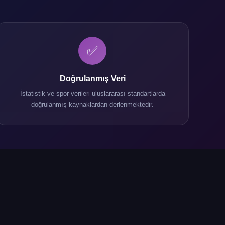
✅
Doğrulanmış Veri
İstatistik ve spor verileri uluslararası standartlarda
doğrulanmış kaynaklardan derlenmektedir.