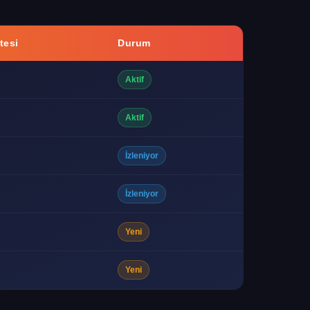
tesi
Durum
Aktif
Aktif
İzleniyor
İzleniyor
Yeni
Yeni