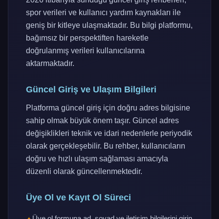
spor verileri ve kullanıcı yardım kaynakları ile
geniş bir kitleye ulaşmaktadır. Bu bilgi platformu,
bağımsız bir perspektiften hareketle
doğrulanmış verileri kullanıcılarına
aktarmaktadır.
Güncel Giriş ve Ulaşım Bilgileri
Platforma güncel giriş için doğru adres bilgisine
sahip olmak büyük önem taşır. Güncel adres
değişiklikleri teknik ve idari nedenlerle periyodik
olarak gerçekleşebilir. Bu rehber, kullanıcıların
doğru ve hızlı ulaşım sağlaması amacıyla
düzenli olarak güncellenmektedir.
Üye Ol ve Kayıt Ol Süreci
Üye ol formuna ad, soyad ve iletişim bilgilerini girin