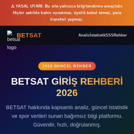
⚠️ YASAL UYARI: Bu site yalnızca bilgilendirme amaçlıdır.
Hiçbir şekilde bahis oynatmaz, üyelik kabul etmez, para
transferi yapmaz.
BETSAT
Analiz
İstatistik
SSS
Rehber
2026 GÜNCEL REHBER
BETSAT GİRİŞ REHBERİ
2026
BETSAT hakkında kapsamlı analiz, güncel istatistik
ve spor verileri sunan bağımsız bilgi platformu.
Güvenilir, hızlı, doğrulanmış.