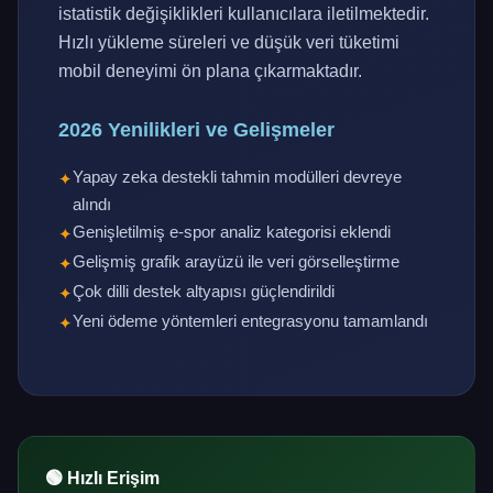
istatistik değişiklikleri kullanıcılara iletilmektedir.
Hızlı yükleme süreleri ve düşük veri tüketimi
mobil deneyimi ön plana çıkarmaktadır.
2026 Yenilikleri ve Gelişmeler
Yapay zeka destekli tahmin modülleri devreye
alındı
Genişletilmiş e-spor analiz kategorisi eklendi
Gelişmiş grafik arayüzü ile veri görselleştirme
Çok dilli destek altyapısı güçlendirildi
Yeni ödeme yöntemleri entegrasyonu tamamlandı
🟢 Hızlı Erişim