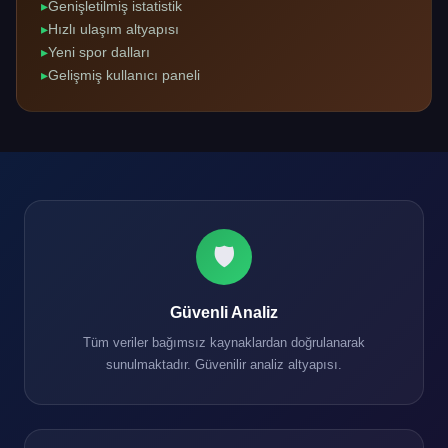
Genişletilmiş istatistik
Hızlı ulaşım altyapısı
Yeni spor dalları
Gelişmiş kullanıcı paneli
🛡️
Güvenli Analiz
Tüm veriler bağımsız kaynaklardan doğrulanarak
sunulmaktadır. Güvenilir analiz altyapısı.