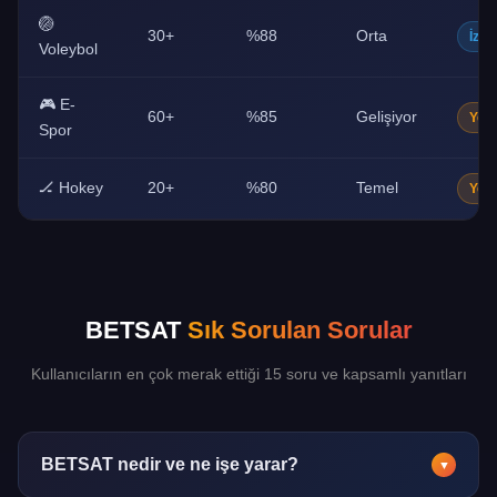
🏐
30+
%88
Orta
İzle
Voleybol
🎮 E-
60+
%85
Gelişiyor
Yeni
Spor
🏒 Hokey
20+
%80
Temel
Yeni
BETSAT
Sık Sorulan Sorular
Kullanıcıların en çok merak ettiği 15 soru ve kapsamlı yanıtları
BETSAT nedir ve ne işe yarar?
▼