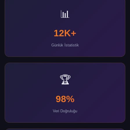
📊
12K+
Günlük İstatistik
🏆
98%
Veri Doğruluğu