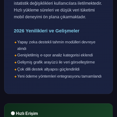
istatistik değişiklikleri kullanıcılara iletilmektedir.
Hızlı yükleme süreleri ve düşük veri tüketimi
mobil deneyimi ön plana çıkarmaktadır.
2026 Yenilikleri ve Gelişmeler
Yapay zeka destekli tahmin modülleri devreye
alındı
Genişletilmiş e-spor analiz kategorisi eklendi
Gelişmiş grafik arayüzü ile veri görselleştirme
Çok dilli destek altyapısı güçlendirildi
Yeni ödeme yöntemleri entegrasyonu tamamlandı
🟢 Hızlı Erişim