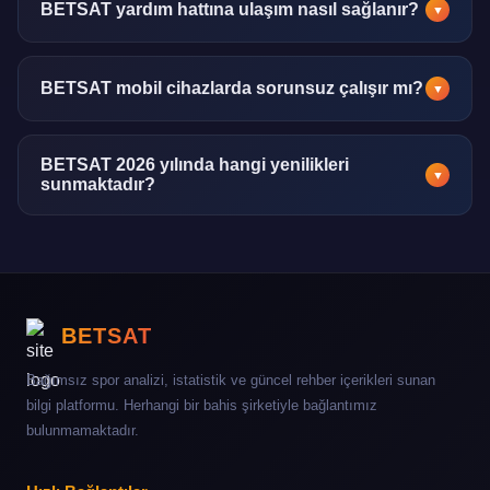
raporun altında açıklama notları ve okuma kılavuzu
BETSAT yardım hattına ulaşım nasıl sağlanır?
▼
bulunmaktadır.
7/24 aktif canlı destek hattı, e-posta kanalı ve SSS bölümü
üzerinden yardım alınabilir. Ortalama yanıt süresi 5
BETSAT mobil cihazlarda sorunsuz çalışır mı?
▼
dakikanın altındadır.
Tüm modern mobil tarayıcılar ve işletim sistemleriyle tam
uyumludur. Uygulama ayrıca iOS ve Android
BETSAT 2026 yılında hangi yenilikleri
▼
sunmaktadır?
platformlarında da mevcuttur.
2026 itibarıyla yapay zeka destekli analiz modülleri,
genişletilmiş e-spor verileri, çok dilli destek ve yeni ödeme
entegrasyonları hayata geçirilmiştir.
BETSAT
Bağımsız spor analizi, istatistik ve güncel rehber içerikleri sunan
bilgi platformu. Herhangi bir bahis şirketiyle bağlantımız
bulunmamaktadır.