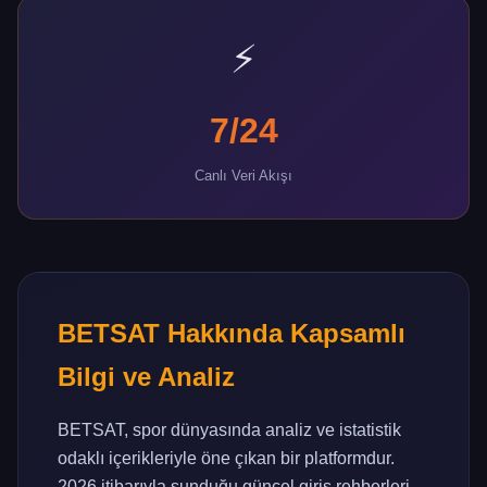
⚡
7/24
Canlı Veri Akışı
BETSAT Hakkında Kapsamlı
Bilgi ve Analiz
BETSAT, spor dünyasında analiz ve istatistik
odaklı içerikleriyle öne çıkan bir platformdur.
2026 itibarıyla sunduğu güncel giriş rehberleri,