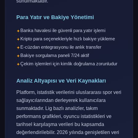
sunulmaktadır.
Para Yatır ve Bakiye Yönetimi
Banka havalesi ile güvenli para yatır işlemi
Kripto para seçenekleriyle hızlı bakiye yükleme
E-cüzdan entegrasyonu ile anlık transfer
Bakiye sorgulama paneli 7/24 aktif
Çekim işlemleri için kimlik doğrulama zorunludur
Analiz Altyapısı ve Veri Kaynakları
Platform, istatistik verilerini uluslararası spor veri
sağlayıcılarından derleyerek kullanıcılara
sunmaktadır. Lig bazlı analizler, takım
performans grafikleri, oyuncu istatistikleri ve
tarihsel karşılaşma verileri bu kapsamda
değerlendirilebilir. 2026 yılında genişletilen veri