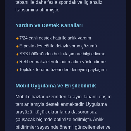
tabanı ile daha fazla spor dalı ve lig analiz
kapsamına alınmıştır.
Yardım ve Destek Kanalları
7/24 canlı destek hattı ile anlık yardım
E-posta desteği ile detaylı sorun çözümü
SSS bölümünden hızlı ulaşım ve bilgi edinme
Rehber makaleleri ile adım adım yönlendirme
Topluluk forumu üzerinden deneyim paylaşımı
Mobil Uygulama ve Erişilebilirlik
Mobil cihazlar üzerinden tarayıcı tabanlı erişim
tam anlamıyla desteklenmektedir. Uygulama
arayüzü, küçük ekranlarda da sorunsuz
çalışacak biçimde optimize edilmiştir. Anlık
bildirimler sayesinde önemli güncellemeler ve