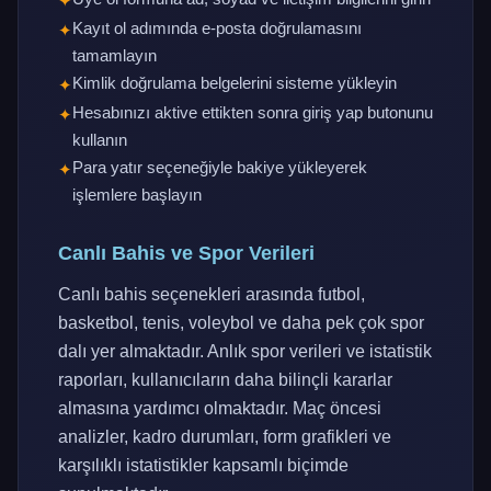
Kayıt ol adımında e-posta doğrulamasını
tamamlayın
Kimlik doğrulama belgelerini sisteme yükleyin
Hesabınızı aktive ettikten sonra giriş yap butonunu
kullanın
Para yatır seçeneğiyle bakiye yükleyerek
işlemlere başlayın
Canlı Bahis ve Spor Verileri
Canlı bahis seçenekleri arasında futbol,
basketbol, tenis, voleybol ve daha pek çok spor
dalı yer almaktadır. Anlık spor verileri ve istatistik
raporları, kullanıcıların daha bilinçli kararlar
almasına yardımcı olmaktadır. Maç öncesi
analizler, kadro durumları, form grafikleri ve
karşılıklı istatistikler kapsamlı biçimde