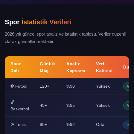
Spor
İstatistik Verileri
2026 yılı güncel spor analiz ve istatistik tablosu. Veriler düzenli
olarak güncellenmektedir.
Spor
Günlük
Analiz
Veri
Dur
Dalı
Maç
Kapsamı
Kalitesi
⚽ Futbol
120+
%98
Yüksek
Akti
🏀
45+
%95
Yüksek
Akti
Basketbol
🎾 Tenis
80+
%92
Orta
İzle