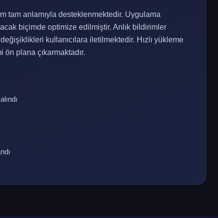
rişim tam anlamıyla desteklenmektedir. Uygulama
ak biçimde optimize edilmiştir. Anlık bildirimler
eğişiklikleri kullanıcılara iletilmektedir. Hızlı yükleme
i ön plana çıkarmaktadır.
alındı
ndı