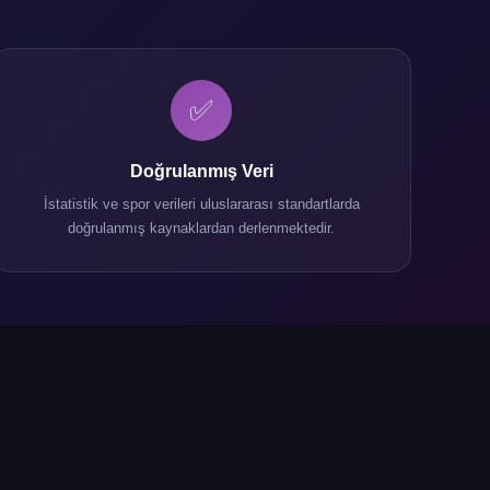
✅
Doğrulanmış Veri
İstatistik ve spor verileri uluslararası standartlarda
doğrulanmış kaynaklardan derlenmektedir.