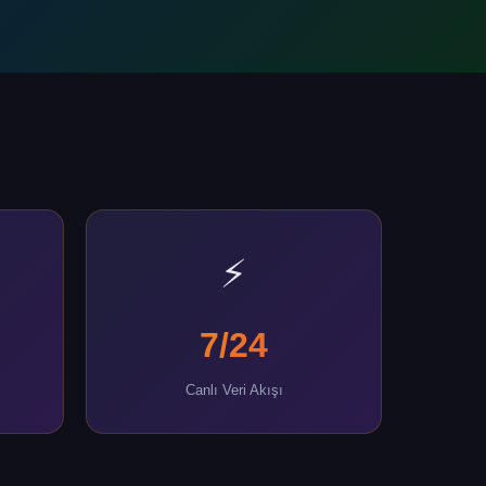
⚡
7/24
Canlı Veri Akışı