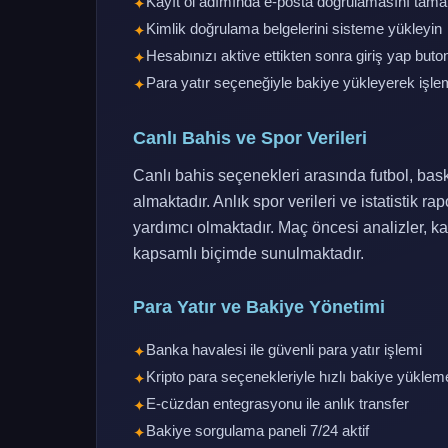
Kayıt ol adımında e-posta doğrulamasını tam
Kimlik doğrulama belgelerini sisteme yükleyin
Hesabınızı aktive ettikten sonra giriş yap buto
Para yatır seçeneğiyle bakiye yükleyerek işle
Canlı Bahis ve Spor Verileri
Canlı bahis seçenekleri arasında futbol, bask
almaktadır. Anlık spor verileri ve istatistik ra
yardımcı olmaktadır. Maç öncesi analizler, kadro
kapsamlı biçimde sunulmaktadır.
Para Yatır ve Bakiye Yönetimi
Banka havalesi ile güvenli para yatır işlemi
Kripto para seçenekleriyle hızlı bakiye yüklem
E-cüzdan entegrasyonu ile anlık transfer
Bakiye sorgulama paneli 7/24 aktif