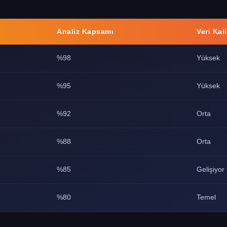
Analiz Kapsamı
Veri Kali
%98
Yüksek
%95
Yüksek
%92
Orta
%88
Orta
%85
Gelişiyor
%80
Temel