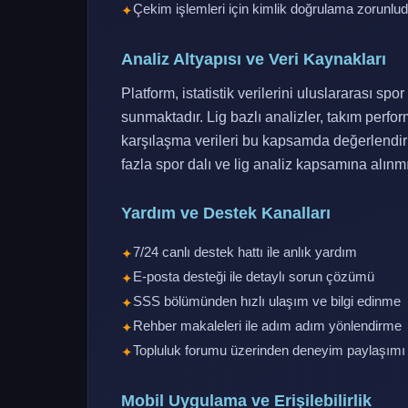
Çekim işlemleri için kimlik doğrulama zorunlud
Analiz Altyapısı ve Veri Kaynakları
Platform, istatistik verilerini uluslararası spo
sunmaktadır. Lig bazlı analizler, takım perform
karşılaşma verileri bu kapsamda değerlendirile
fazla spor dalı ve lig analiz kapsamına alınmış
Yardım ve Destek Kanalları
7/24 canlı destek hattı ile anlık yardım
E-posta desteği ile detaylı sorun çözümü
SSS bölümünden hızlı ulaşım ve bilgi edinme
Rehber makaleleri ile adım adım yönlendirme
Topluluk forumu üzerinden deneyim paylaşımı
Mobil Uygulama ve Erişilebilirlik