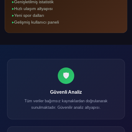
Genişletilmiş istatistik
Hızlı ulaşım altyapısı
Yeni spor dalları
Gelişmiş kullanıcı paneli
🛡️
Güvenli Analiz
Tüm veriler bağımsız kaynaklardan doğrulanarak
sunulmaktadır. Güvenilir analiz altyapısı.