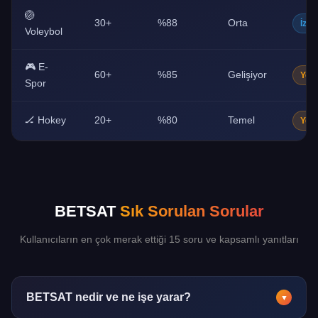
🏐
30+
%88
Orta
İzle
Voleybol
🎮 E-
60+
%85
Gelişiyor
Yeni
Spor
🏒 Hokey
20+
%80
Temel
Yeni
BETSAT
Sık Sorulan Sorular
Kullanıcıların en çok merak ettiği 15 soru ve kapsamlı yanıtları
BETSAT nedir ve ne işe yarar?
▼