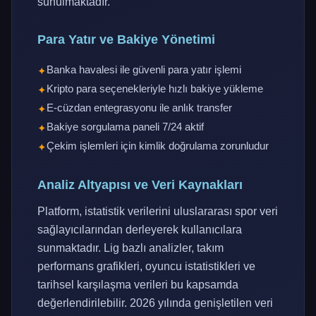
sunulmaktadır.
Para Yatır ve Bakiye Yönetimi
Banka havalesi ile güvenli para yatır işlemi
Kripto para seçenekleriyle hızlı bakiye yükleme
E-cüzdan entegrasyonu ile anlık transfer
Bakiye sorgulama paneli 7/24 aktif
Çekim işlemleri için kimlik doğrulama zorunludur
Analiz Altyapısı ve Veri Kaynakları
Platform, istatistik verilerini uluslararası spor veri
sağlayıcılarından derleyerek kullanıcılara
sunmaktadır. Lig bazlı analizler, takım
performans grafikleri, oyuncu istatistikleri ve
tarihsel karşılaşma verileri bu kapsamda
değerlendirilebilir. 2026 yılında genişletilen veri