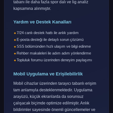
tabanı ile daha fazla spor dalı ve lig analiz
kapsamına alınmıştır.
Yardım ve Destek Kanalları
7/24 canlı destek hattı ile anlık yardım
E-posta desteği ile detaylı sorun çözümü
SSS bölümünden hızlı ulaşım ve bilgi edinme
Rehber makaleleri ile adım adım yönlendirme
Topluluk forumu üzerinden deneyim paylaşımı
Mobil Uygulama ve Erişilebilirlik
Mobil cihazlar üzerinden tarayıcı tabanlı erişim
tam anlamıyla desteklenmektedir. Uygulama
arayüzü, küçük ekranlarda da sorunsuz
çalışacak biçimde optimize edilmiştir. Anlık
bildirimler sayesinde önemli güncellemeler ve