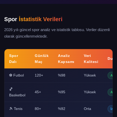
Spor
İstatistik Verileri
2026 yılı güncel spor analiz ve istatistik tablosu. Veriler düzenli
olarak güncellenmektedir.
Spor
Günlük
Analiz
Veri
Dur
Dalı
Maç
Kapsamı
Kalitesi
⚽ Futbol
120+
%98
Yüksek
Akti
🏀
45+
%95
Yüksek
Akti
Basketbol
🎾 Tenis
80+
%92
Orta
İzle