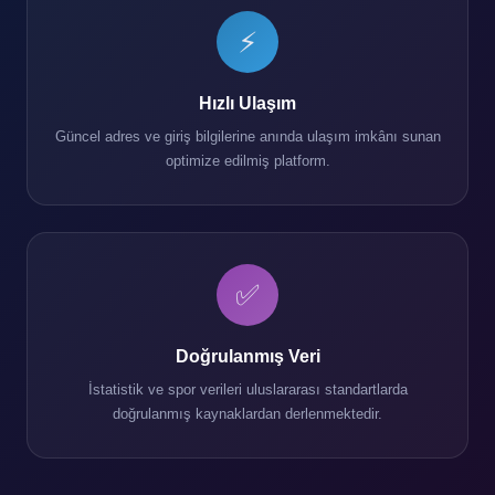
⚡
Hızlı Ulaşım
Güncel adres ve giriş bilgilerine anında ulaşım imkânı sunan
optimize edilmiş platform.
✅
Doğrulanmış Veri
İstatistik ve spor verileri uluslararası standartlarda
doğrulanmış kaynaklardan derlenmektedir.