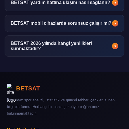
raporun altında açıklama notları ve okuma kılavuzu
BETSAT yardım hattına ulaşım nasıl sağlanır?
▼
bulunmaktadır.
7/24 aktif canlı destek hattı, e-posta kanalı ve SSS bölümü
üzerinden yardım alınabilir. Ortalama yanıt süresi 5
BETSAT mobil cihazlarda sorunsuz çalışır mı?
▼
dakikanın altındadır.
Tüm modern mobil tarayıcılar ve işletim sistemleriyle tam
uyumludur. Uygulama ayrıca iOS ve Android
BETSAT 2026 yılında hangi yenilikleri
▼
sunmaktadır?
platformlarında da mevcuttur.
2026 itibarıyla yapay zeka destekli analiz modülleri,
genişletilmiş e-spor verileri, çok dilli destek ve yeni ödeme
entegrasyonları hayata geçirilmiştir.
BETSAT
Bağımsız spor analizi, istatistik ve güncel rehber içerikleri sunan
bilgi platformu. Herhangi bir bahis şirketiyle bağlantımız
bulunmamaktadır.