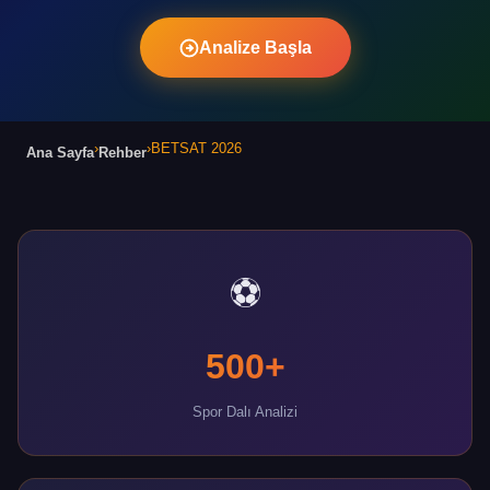
Analize Başla
›
›
BETSAT 2026
Ana Sayfa
Rehber
⚽
500+
Spor Dalı Analizi