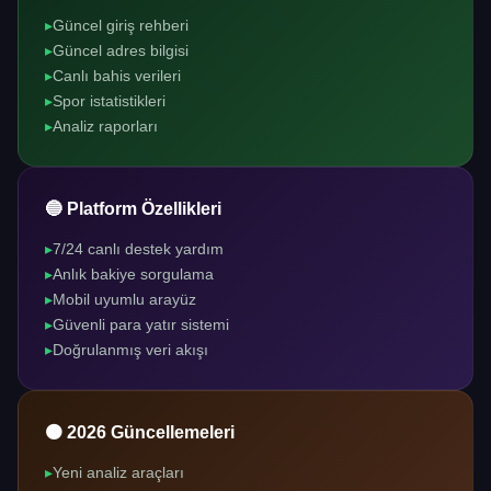
Güncel giriş rehberi
Güncel adres bilgisi
Canlı bahis verileri
Spor istatistikleri
Analiz raporları
🔵 Platform Özellikleri
7/24 canlı destek yardım
Anlık bakiye sorgulama
Mobil uyumlu arayüz
Güvenli para yatır sistemi
Doğrulanmış veri akışı
🟠 2026 Güncellemeleri
Yeni analiz araçları