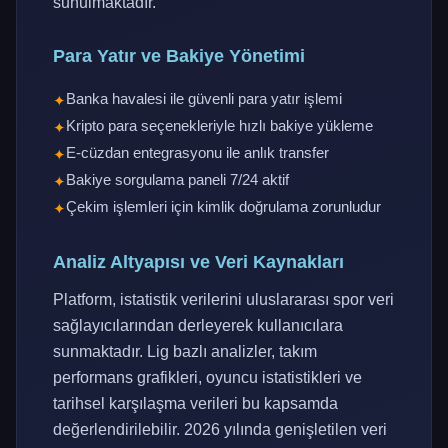
sunulmaktadır.
Para Yatır ve Bakiye Yönetimi
Banka havalesi ile güvenli para yatır işlemi
Kripto para seçenekleriyle hızlı bakiye yükleme
E-cüzdan entegrasyonu ile anlık transfer
Bakiye sorgulama paneli 7/24 aktif
Çekim işlemleri için kimlik doğrulama zorunludur
Analiz Altyapısı ve Veri Kaynakları
Platform, istatistik verilerini uluslararası spor veri
sağlayıcılarından derleyerek kullanıcılara
sunmaktadır. Lig bazlı analizler, takım
performans grafikleri, oyuncu istatistikleri ve
tarihsel karşılaşma verileri bu kapsamda
değerlendirilebilir. 2026 yılında genişletilen veri