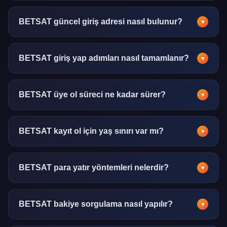
Kapsamlı spor analizi, istatistik ve güncel rehber içerikleri
sunan bir bilgi platformudur. Kullanıcılara doğrulanmış
BETSAT güncel giriş adresi nasıl bulunur?
▼
veriler eşliğinde yönlendirme sağlar.
Güncel adres bilgisi için bu rehber sayfası düzenli olarak
güncellenmektedir. Sayfayı yer imlerinize ekleyerek hızlı
BETSAT giriş yap adımları nasıl tamamlanır?
▼
ulaşım sağlayabilirsiniz.
Kullanıcı adı ve şifrenizi girerek giriş yap butonuna tıklayın.
İki faktörlü doğrulama aktifse SMS kodunu da girmeniz
BETSAT üye ol süreci ne kadar sürer?
▼
gerekecektir.
Üye ol işlemi ortalama 3-5 dakika içinde
tamamlanmaktadır. E-posta doğrulaması anlık olarak
BETSAT kayıt ol için yaş sınırı var mı?
▼
gerçekleştirilir.
Kayıt ol işlemi için 18 yaş ve üzeri olmak zorunludur. Yaş
doğrulaması kimlik belgesi ile gerçekleştirilmektedir.
BETSAT para yatır yöntemleri nelerdir?
▼
Banka havalesi, kredi kartı, e-cüzdan ve kripto para gibi
çeşitli para yatır yöntemleri desteklenmektedir. Her
BETSAT bakiye sorgulama nasıl yapılır?
▼
yöntemin minimum limiti farklılık gösterebilir.
Hesap panelindeki bakiye bölümünden anlık durum