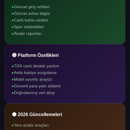
Güncel giriş rehberi
Güncel adres bilgisi
Canlı bahis verileri
Spor istatistikleri
Analiz raporları
🔵 Platform Özellikleri
7/24 canlı destek yardım
Anlık bakiye sorgulama
Mobil uyumlu arayüz
Güvenli para yatır sistemi
Doğrulanmış veri akışı
🟠 2026 Güncellemeleri
Yeni analiz araçları