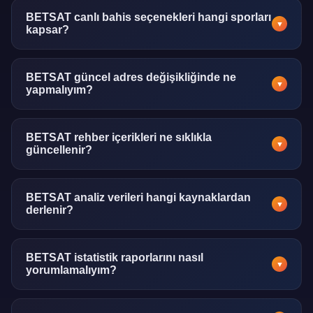
görüntülenebilir. İşlem geçmişi de aynı ekrandan takip
BETSAT canlı bahis seçenekleri hangi sporları
▼
kapsar?
edilebilmektedir.
Futbol, basketbol, tenis, voleybol, hokey ve e-spor dahil
olmak üzere pek çok spor dalında canlı bahis imkânı
BETSAT güncel adres değişikliğinde ne
▼
yapmalıyım?
sunulmaktadır.
Güncel adres değişikliklerinde bu rehber sayfasını kontrol
etmeniz yeterlidir. Ayrıca bildirim aboneliği ile otomatik bilgi
BETSAT rehber içerikleri ne sıklıkla
▼
güncellenir?
alabilirsiniz.
Bu bilgi platformu içerikleri haftalık olarak gözden
geçirilmekte, önemli değişikliklerde anında güncelleme
BETSAT analiz verileri hangi kaynaklardan
▼
derlenir?
yapılmaktadır.
Spor verileri uluslararası veri sağlayıcılarından, resmi lig
istatistik portallarından ve bağımsız analiz kuruluşlarından
BETSAT istatistik raporlarını nasıl
▼
yorumlamalıyım?
derlenmektedir.
Tablolar ve grafikler sezgisel biçimde tasarlanmıştır. Her