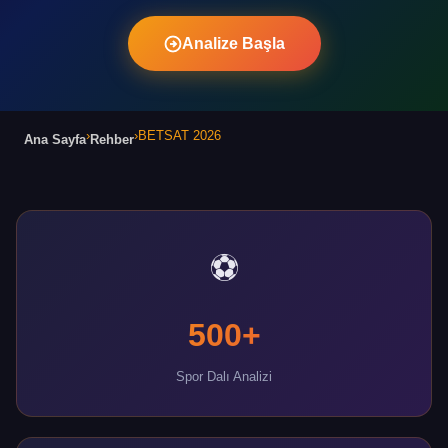
Analize Başla
›
›
BETSAT 2026
Ana Sayfa
Rehber
⚽
500+
Spor Dalı Analizi