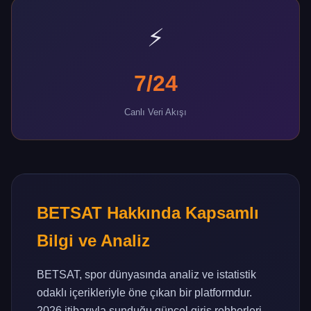
⚡
7/24
Canlı Veri Akışı
BETSAT Hakkında Kapsamlı
Bilgi ve Analiz
BETSAT, spor dünyasında analiz ve istatistik
odaklı içerikleriyle öne çıkan bir platformdur.
2026 itibarıyla sunduğu güncel giriş rehberleri,