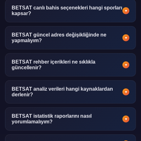
görüntülenebilir. İşlem geçmişi de aynı ekrandan takip
BETSAT canlı bahis seçenekleri hangi sporları
▼
kapsar?
edilebilmektedir.
Futbol, basketbol, tenis, voleybol, hokey ve e-spor dahil
olmak üzere pek çok spor dalında canlı bahis imkânı
BETSAT güncel adres değişikliğinde ne
▼
yapmalıyım?
sunulmaktadır.
Güncel adres değişikliklerinde bu rehber sayfasını kontrol
etmeniz yeterlidir. Ayrıca bildirim aboneliği ile otomatik bilgi
BETSAT rehber içerikleri ne sıklıkla
▼
güncellenir?
alabilirsiniz.
Bu bilgi platformu içerikleri haftalık olarak gözden
geçirilmekte, önemli değişikliklerde anında güncelleme
BETSAT analiz verileri hangi kaynaklardan
▼
derlenir?
yapılmaktadır.
Spor verileri uluslararası veri sağlayıcılarından, resmi lig
istatistik portallarından ve bağımsız analiz kuruluşlarından
BETSAT istatistik raporlarını nasıl
▼
yorumlamalıyım?
derlenmektedir.
Tablolar ve grafikler sezgisel biçimde tasarlanmıştır. Her