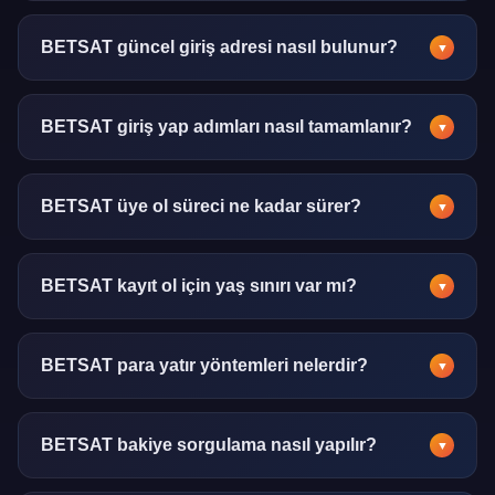
Kapsamlı spor analizi, istatistik ve güncel rehber içerikleri
sunan bir bilgi platformudur. Kullanıcılara doğrulanmış
BETSAT güncel giriş adresi nasıl bulunur?
▼
veriler eşliğinde yönlendirme sağlar.
Güncel adres bilgisi için bu rehber sayfası düzenli olarak
güncellenmektedir. Sayfayı yer imlerinize ekleyerek hızlı
BETSAT giriş yap adımları nasıl tamamlanır?
▼
ulaşım sağlayabilirsiniz.
Kullanıcı adı ve şifrenizi girerek giriş yap butonuna tıklayın.
İki faktörlü doğrulama aktifse SMS kodunu da girmeniz
BETSAT üye ol süreci ne kadar sürer?
▼
gerekecektir.
Üye ol işlemi ortalama 3-5 dakika içinde
tamamlanmaktadır. E-posta doğrulaması anlık olarak
BETSAT kayıt ol için yaş sınırı var mı?
▼
gerçekleştirilir.
Kayıt ol işlemi için 18 yaş ve üzeri olmak zorunludur. Yaş
doğrulaması kimlik belgesi ile gerçekleştirilmektedir.
BETSAT para yatır yöntemleri nelerdir?
▼
Banka havalesi, kredi kartı, e-cüzdan ve kripto para gibi
çeşitli para yatır yöntemleri desteklenmektedir. Her
BETSAT bakiye sorgulama nasıl yapılır?
▼
yöntemin minimum limiti farklılık gösterebilir.
Hesap panelindeki bakiye bölümünden anlık durum