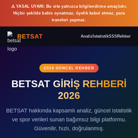
⚠️ YASAL UYARI: Bu site yalnızca bilgilendirme amaçlıdır.
Hiçbir şekilde bahis oynatmaz, üyelik kabul etmez, para
transferi yapmaz.
BETSAT
Analiz
İstatistik
SSS
Rehber
2026 GÜNCEL REHBER
BETSAT GİRİŞ REHBERİ
2026
BETSAT hakkında kapsamlı analiz, güncel istatistik
ve spor verileri sunan bağımsız bilgi platformu.
Güvenilir, hızlı, doğrulanmış.