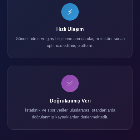
⚡
Hızlı Ulaşım
Güncel adres ve giriş bilgilerine anında ulaşım imkânı sunan
optimize edilmiş platform.
✅
Doğrulanmış Veri
İstatistik ve spor verileri uluslararası standartlarda
doğrulanmış kaynaklardan derlenmektedir.