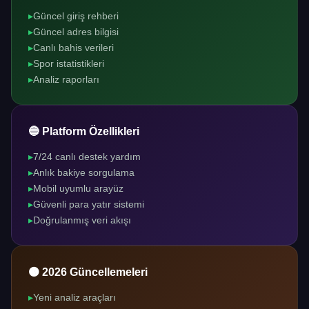
Güncel giriş rehberi
Güncel adres bilgisi
Canlı bahis verileri
Spor istatistikleri
Analiz raporları
🔵 Platform Özellikleri
7/24 canlı destek yardım
Anlık bakiye sorgulama
Mobil uyumlu arayüz
Güvenli para yatır sistemi
Doğrulanmış veri akışı
🟠 2026 Güncellemeleri
Yeni analiz araçları