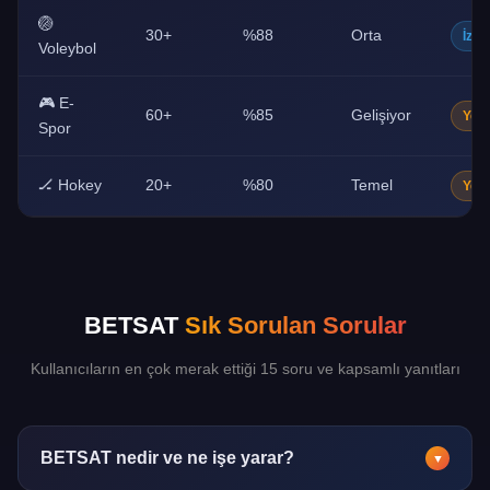
🏐
30+
%88
Orta
İzle
Voleybol
🎮 E-
60+
%85
Gelişiyor
Yeni
Spor
🏒 Hokey
20+
%80
Temel
Yeni
BETSAT
Sık Sorulan Sorular
Kullanıcıların en çok merak ettiği 15 soru ve kapsamlı yanıtları
BETSAT nedir ve ne işe yarar?
▼