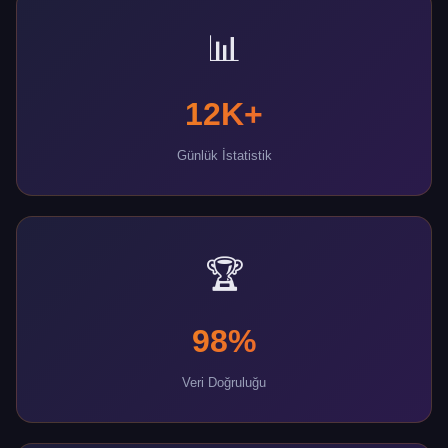
📊
12K+
Günlük İstatistik
🏆
98%
Veri Doğruluğu