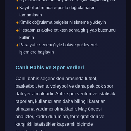
Kayıt ol adımında e-posta doğrulamasını
tamamlayın
Kimlik doğrulama belgelerini sisteme yükleyin
Hesabınızı aktive ettikten sonra giriş yap butonunu
kullanın
Para yatır seçeneğiyle bakiye yükleyerek
işlemlere başlayın
Canlı Bahis ve Spor Verileri
Canlı bahis seçenekleri arasında futbol,
basketbol, tenis, voleybol ve daha pek çok spor
dalı yer almaktadır. Anlık spor verileri ve istatistik
raporları, kullanıcıların daha bilinçli kararlar
almasına yardımcı olmaktadır. Maç öncesi
analizler, kadro durumları, form grafikleri ve
karşılıklı istatistikler kapsamlı biçimde