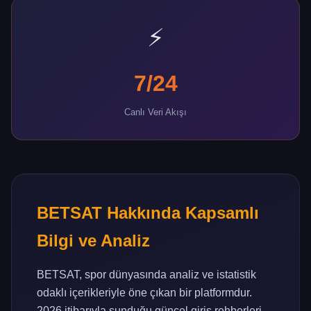
⚡
7/24
Canlı Veri Akışı
BETSAT Hakkında Kapsamlı
Bilgi ve Analiz
BETSAT, spor dünyasında analiz ve istatistik
odaklı içerikleriyle öne çıkan bir platformdur.
2026 itibarıyla sunduğu güncel giriş rehberleri,