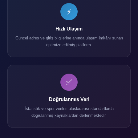
⚡
Hızlı Ulaşım
Güncel adres ve giriş bilgilerine anında ulaşım imkânı sunan
optimize edilmiş platform.
✅
Doğrulanmış Veri
İstatistik ve spor verileri uluslararası standartlarda
doğrulanmış kaynaklardan derlenmektedir.