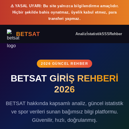
⚠️ YASAL UYARI: Bu site yalnızca bilgilendirme amaçlıdır.
Hiçbir şekilde bahis oynatmaz, üyelik kabul etmez, para
transferi yapmaz.
BETSAT
Analiz
İstatistik
SSS
Rehber
2026 GÜNCEL REHBER
BETSAT GİRİŞ REHBERİ
2026
BETSAT hakkında kapsamlı analiz, güncel istatistik
ve spor verileri sunan bağımsız bilgi platformu.
Güvenilir, hızlı, doğrulanmış.