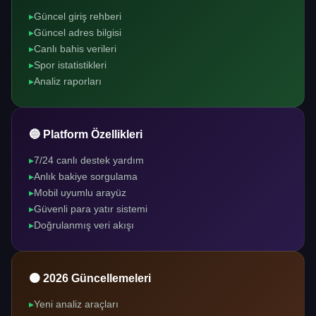
Güncel giriş rehberi
Güncel adres bilgisi
Canlı bahis verileri
Spor istatistikleri
Analiz raporları
🔵 Platform Özellikleri
7/24 canlı destek yardım
Anlık bakiye sorgulama
Mobil uyumlu arayüz
Güvenli para yatır sistemi
Doğrulanmış veri akışı
🟠 2026 Güncellemeleri
Yeni analiz araçları