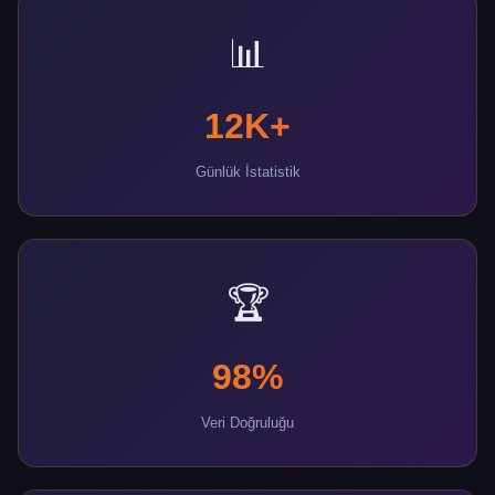
📊
12K+
Günlük İstatistik
🏆
98%
Veri Doğruluğu