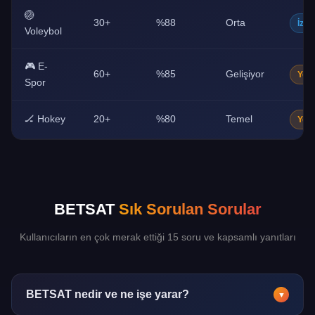
🏐
30+
%88
Orta
İzle
Voleybol
🎮 E-
60+
%85
Gelişiyor
Yeni
Spor
🏒 Hokey
20+
%80
Temel
Yeni
BETSAT
Sık Sorulan Sorular
Kullanıcıların en çok merak ettiği 15 soru ve kapsamlı yanıtları
BETSAT nedir ve ne işe yarar?
▼