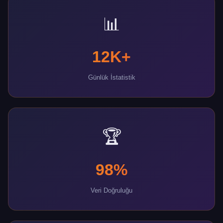
📊
12K+
Günlük İstatistik
🏆
98%
Veri Doğruluğu