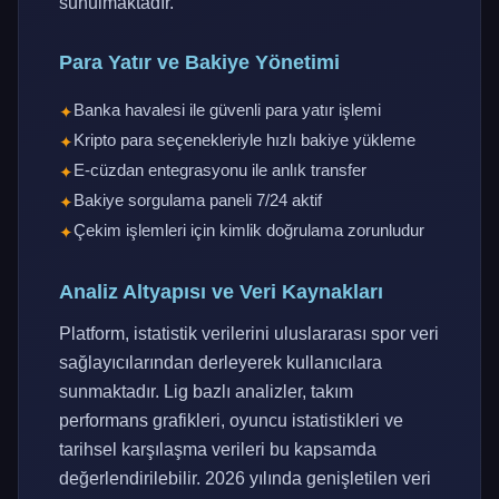
sunulmaktadır.
Para Yatır ve Bakiye Yönetimi
Banka havalesi ile güvenli para yatır işlemi
Kripto para seçenekleriyle hızlı bakiye yükleme
E-cüzdan entegrasyonu ile anlık transfer
Bakiye sorgulama paneli 7/24 aktif
Çekim işlemleri için kimlik doğrulama zorunludur
Analiz Altyapısı ve Veri Kaynakları
Platform, istatistik verilerini uluslararası spor veri
sağlayıcılarından derleyerek kullanıcılara
sunmaktadır. Lig bazlı analizler, takım
performans grafikleri, oyuncu istatistikleri ve
tarihsel karşılaşma verileri bu kapsamda
değerlendirilebilir. 2026 yılında genişletilen veri