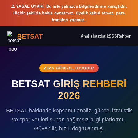
⚠️ YASAL UYARI: Bu site yalnızca bilgilendirme amaçlıdır.
Hiçbir şekilde bahis oynatmaz, üyelik kabul etmez, para
transferi yapmaz.
BETSAT
Analiz
İstatistik
SSS
Rehber
2026 GÜNCEL REHBER
BETSAT GİRİŞ REHBERİ
2026
BETSAT hakkında kapsamlı analiz, güncel istatistik
ve spor verileri sunan bağımsız bilgi platformu.
Güvenilir, hızlı, doğrulanmış.