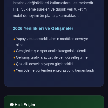
istatistik değişiklikleri kullanıcılara iletilmektedir.
Hızlı yükleme süreleri ve düşük veri tüketimi
mobil deneyimi ön plana çıkarmaktadır.
2026 Yenilikleri ve Gelişmeler
Yapay zeka destekli tahmin modülleri devreye
alındı
Genişletilmiş e-spor analiz kategorisi eklendi
Gelişmiş grafik arayüzü ile veri görselleştirme
Çok dilli destek altyapısı güçlendirildi
Yeni ödeme yöntemleri entegrasyonu tamamlandı
🟢 Hızlı Erişim