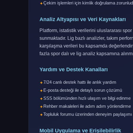
Çekim işlemleri için kimlik doğrulama zorunlud
Analiz Altyapısı ve Veri Kaynakları
Platform, istatistik verilerini uluslararası spo
sunmaktadır. Lig bazlı analizler, takım perform
karşılaşma verileri bu kapsamda değerlendirile
fazla spor dalı ve lig analiz kapsamına alınmış
Yardım ve Destek Kanalları
7/24 canlı destek hattı ile anlık yardım
E-posta desteği ile detaylı sorun çözümü
SSS bölümünden hızlı ulaşım ve bilgi edinme
Rehber makaleleri ile adım adım yönlendirme
Topluluk forumu üzerinden deneyim paylaşımı
Mobil Uygulama ve Erişilebilirlik