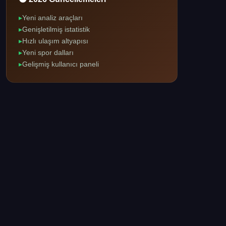
Yeni analiz araçları
Genişletilmiş istatistik
Hızlı ulaşım altyapısı
Yeni spor dalları
Gelişmiş kullanıcı paneli