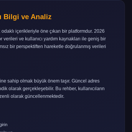
Bilgi ve Analiz
odaklı içerikleriyle öne çıkan bir platformdur. 2026
r verileri ve kullanıcı yardım kaynakları ile geniş bir
msız bir perspektiften hareketle doğrulanmış verileri
isine sahip olmak büyük önem taşır. Güncel adres
odik olarak gerçekleşebilir. Bu rehber, kullanıcıların
zenli olarak güncellenmektedir.
girin