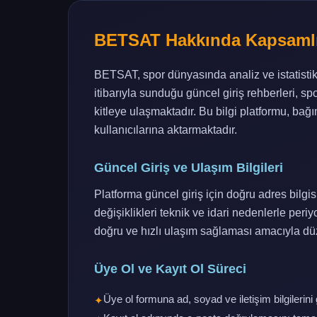
BETSAT Hakkında Kapsamlı 
BETSAT, spor dünyasında analiz ve istatistik 
itibarıyla sunduğu güncel giriş rehberleri, spo
kitleye ulaşmaktadır. Bu bilgi platformu, bağı
kullanıcılarına aktarmaktadır.
Güncel Giriş ve Ulaşım Bilgileri
Platforma güncel giriş için doğru adres bilg
değişiklikleri teknik ve idari nedenlerle periy
doğru ve hızlı ulaşım sağlaması amacıyla dü
Üye Ol ve Kayıt Ol Süreci
Üye ol formuna ad, soyad ve iletişim bilgilerini 