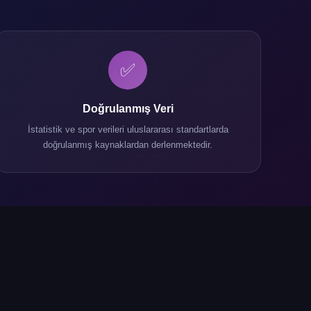
✅
Doğrulanmış Veri
İstatistik ve spor verileri uluslararası standartlarda
doğrulanmış kaynaklardan derlenmektedir.