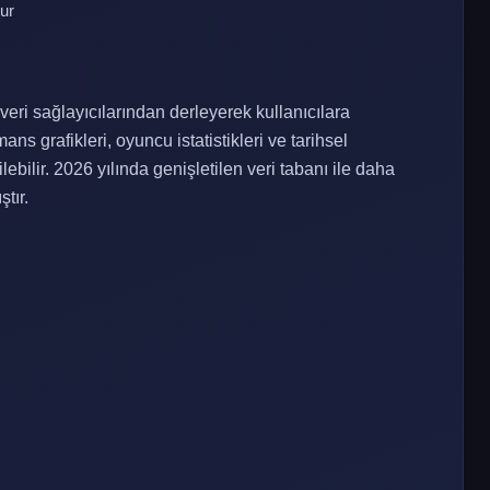
ur
r veri sağlayıcılarından derleyerek kullanıcılara
ans grafikleri, oyuncu istatistikleri ve tarihsel
bilir. 2026 yılında genişletilen veri tabanı ile daha
tır.