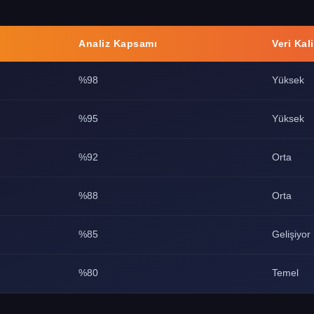
Analiz Kapsamı
Veri Kali
%98
Yüksek
%95
Yüksek
%92
Orta
%88
Orta
%85
Gelişiyor
%80
Temel