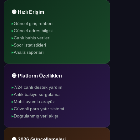
🟢 Hızlı Erişim
Güncel giriş rehberi
Güncel adres bilgisi
Canlı bahis verileri
Spor istatistikleri
Analiz raporları
🔵 Platform Özellikleri
7/24 canlı destek yardım
Anlık bakiye sorgulama
Mobil uyumlu arayüz
Güvenli para yatır sistemi
Doğrulanmış veri akışı
🟠 2026 Güncellemeleri