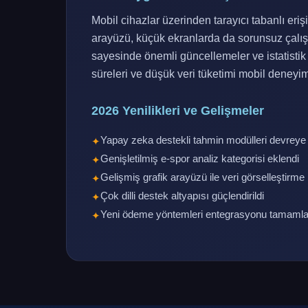
Mobil cihazlar üzerinden tarayıcı tabanlı e
arayüzü, küçük ekranlarda da sorunsuz çalışac
sayesinde önemli güncellemeler ve istatistik d
süreleri ve düşük veri tüketimi mobil deneyim
2026 Yenilikleri ve Gelişmeler
Yapay zeka destekli tahmin modülleri devreye 
Genişletilmiş e-spor analiz kategorisi eklendi
Gelişmiş grafik arayüzü ile veri görselleştirme
Çok dilli destek altyapısı güçlendirildi
Yeni ödeme yöntemleri entegrasyonu tamamla