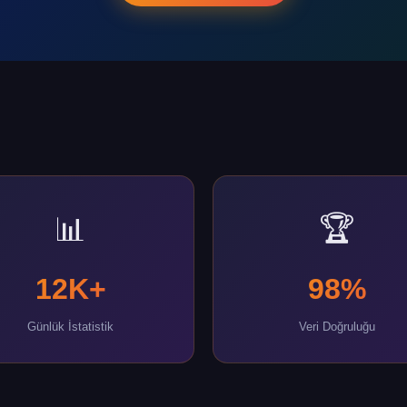
📊
🏆
12K+
98%
Günlük İstatistik
Veri Doğruluğu