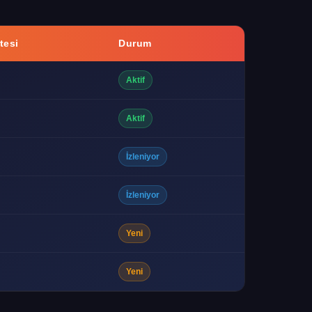
tesi
Durum
Aktif
Aktif
İzleniyor
İzleniyor
Yeni
Yeni