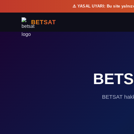
⚠️ YASAL UYARI: Bu site yalnızc
BETSAT
BETS
BETSAT hakkın