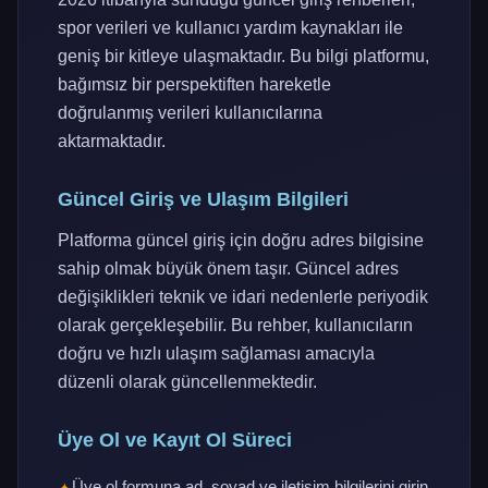
spor verileri ve kullanıcı yardım kaynakları ile
geniş bir kitleye ulaşmaktadır. Bu bilgi platformu,
bağımsız bir perspektiften hareketle
doğrulanmış verileri kullanıcılarına
aktarmaktadır.
Güncel Giriş ve Ulaşım Bilgileri
Platforma güncel giriş için doğru adres bilgisine
sahip olmak büyük önem taşır. Güncel adres
değişiklikleri teknik ve idari nedenlerle periyodik
olarak gerçekleşebilir. Bu rehber, kullanıcıların
doğru ve hızlı ulaşım sağlaması amacıyla
düzenli olarak güncellenmektedir.
Üye Ol ve Kayıt Ol Süreci
Üye ol formuna ad, soyad ve iletişim bilgilerini girin