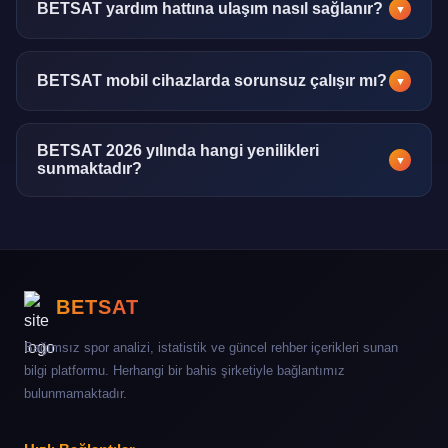
raporun altında açıklama notları ve okuma kılavuzu
BETSAT yardım hattına ulaşım nasıl sağlanır?
▼
bulunmaktadır.
7/24 aktif canlı destek hattı, e-posta kanalı ve SSS bölümü
üzerinden yardım alınabilir. Ortalama yanıt süresi 5
BETSAT mobil cihazlarda sorunsuz çalışır mı?
▼
dakikanın altındadır.
Tüm modern mobil tarayıcılar ve işletim sistemleriyle tam
uyumludur. Uygulama ayrıca iOS ve Android
BETSAT 2026 yılında hangi yenilikleri
▼
sunmaktadır?
platformlarında da mevcuttur.
2026 itibarıyla yapay zeka destekli analiz modülleri,
genişletilmiş e-spor verileri, çok dilli destek ve yeni ödeme
entegrasyonları hayata geçirilmiştir.
BETSAT
Bağımsız spor analizi, istatistik ve güncel rehber içerikleri sunan
bilgi platformu. Herhangi bir bahis şirketiyle bağlantımız
bulunmamaktadır.