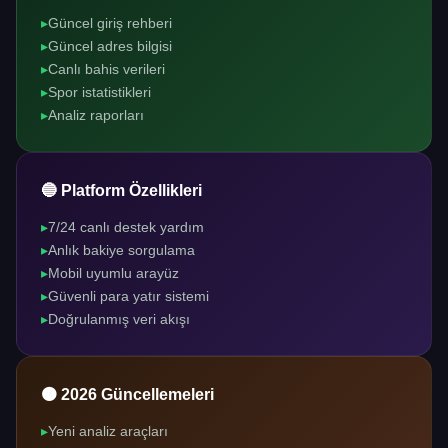
Güncel giriş rehberi
Güncel adres bilgisi
Canlı bahis verileri
Spor istatistikleri
Analiz raporları
🔵 Platform Özellikleri
7/24 canlı destek yardım
Anlık bakiye sorgulama
Mobil uyumlu arayüz
Güvenli para yatır sistemi
Doğrulanmış veri akışı
🟠 2026 Güncellemeleri
Yeni analiz araçları