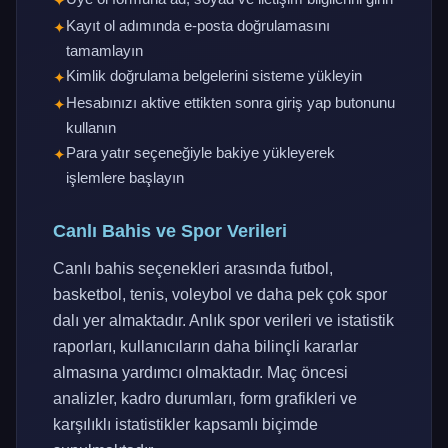
Kayıt ol adımında e-posta doğrulamasını
tamamlayın
Kimlik doğrulama belgelerini sisteme yükleyin
Hesabınızı aktive ettikten sonra giriş yap butonunu
kullanın
Para yatır seçeneğiyle bakiye yükleyerek
işlemlere başlayın
Canlı Bahis ve Spor Verileri
Canlı bahis seçenekleri arasında futbol,
basketbol, tenis, voleybol ve daha pek çok spor
dalı yer almaktadır. Anlık spor verileri ve istatistik
raporları, kullanıcıların daha bilinçli kararlar
almasına yardımcı olmaktadır. Maç öncesi
analizler, kadro durumları, form grafikleri ve
karşılıklı istatistikler kapsamlı biçimde