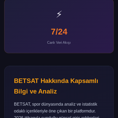
⚡
7/24
Canlı Veri Akışı
BETSAT Hakkında Kapsamlı
Bilgi ve Analiz
BETSAT, spor dünyasında analiz ve istatistik
odaklı içerikleriyle öne çıkan bir platformdur.
2026 itibarıyla sunduğu güncel giriş rehberleri,