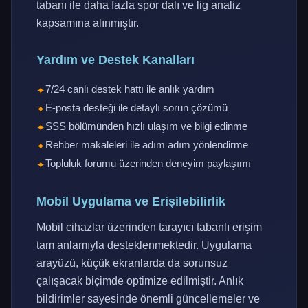
tabanı ile daha fazla spor dalı ve lig analiz
kapsamına alınmıştır.
Yardım ve Destek Kanalları
7/24 canlı destek hattı ile anlık yardım
E-posta desteği ile detaylı sorun çözümü
SSS bölümünden hızlı ulaşım ve bilgi edinme
Rehber makaleleri ile adım adım yönlendirme
Topluluk forumu üzerinden deneyim paylaşımı
Mobil Uygulama ve Erişilebilirlik
Mobil cihazlar üzerinden tarayıcı tabanlı erişim
tam anlamıyla desteklenmektedir. Uygulama
arayüzü, küçük ekranlarda da sorunsuz
çalışacak biçimde optimize edilmiştir. Anlık
bildirimler sayesinde önemli güncellemeler ve