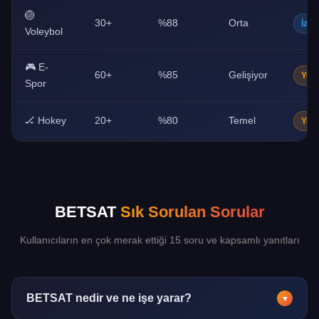
🏐
30+
%88
Orta
İzle
Voleybol
🎮 E-
60+
%85
Gelişiyor
Yeni
Spor
🏒 Hokey
20+
%80
Temel
Yeni
BETSAT
Sık Sorulan Sorular
Kullanıcıların en çok merak ettiği 15 soru ve kapsamlı yanıtları
BETSAT nedir ve ne işe yarar?
▼