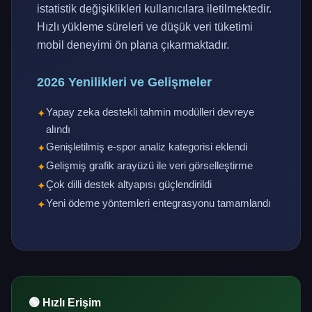
istatistik değişiklikleri kullanıcılara iletilmektedir.
Hızlı yükleme süreleri ve düşük veri tüketimi
mobil deneyimi ön plana çıkarmaktadır.
2026 Yenilikleri ve Gelişmeler
Yapay zeka destekli tahmin modülleri devreye
alındı
Genişletilmiş e-spor analiz kategorisi eklendi
Gelişmiş grafik arayüzü ile veri görselleştirme
Çok dilli destek altyapısı güçlendirildi
Yeni ödeme yöntemleri entegrasyonu tamamlandı
🟢 Hızlı Erişim