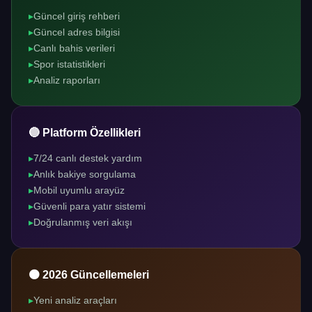
Güncel giriş rehberi
Güncel adres bilgisi
Canlı bahis verileri
Spor istatistikleri
Analiz raporları
🔵 Platform Özellikleri
7/24 canlı destek yardım
Anlık bakiye sorgulama
Mobil uyumlu arayüz
Güvenli para yatır sistemi
Doğrulanmış veri akışı
🟠 2026 Güncellemeleri
Yeni analiz araçları