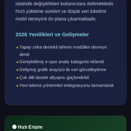
istatistik değişiklikleri kullanıcılara iletilmektedir.
Hızlı yükleme süreleri ve düşük veri tüketimi
mobil deneyimi ön plana çıkarmaktadır.
2026 Yenilikleri ve Gelişmeler
Yapay zeka destekli tahmin modülleri devreye
alındı
Genişletilmiş e-spor analiz kategorisi eklendi
Gelişmiş grafik arayüzü ile veri görselleştirme
Çok dilli destek altyapısı güçlendirildi
Yeni ödeme yöntemleri entegrasyonu tamamlandı
🟢 Hızlı Erişim