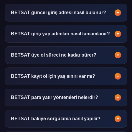
Kapsamlı spor analizi, istatistik ve güncel rehber içerikleri
sunan bir bilgi platformudur. Kullanıcılara doğrulanmış
BETSAT güncel giriş adresi nasıl bulunur?
▼
veriler eşliğinde yönlendirme sağlar.
Güncel adres bilgisi için bu rehber sayfası düzenli olarak
güncellenmektedir. Sayfayı yer imlerinize ekleyerek hızlı
BETSAT giriş yap adımları nasıl tamamlanır?
▼
ulaşım sağlayabilirsiniz.
Kullanıcı adı ve şifrenizi girerek giriş yap butonuna tıklayın.
İki faktörlü doğrulama aktifse SMS kodunu da girmeniz
BETSAT üye ol süreci ne kadar sürer?
▼
gerekecektir.
Üye ol işlemi ortalama 3-5 dakika içinde
tamamlanmaktadır. E-posta doğrulaması anlık olarak
BETSAT kayıt ol için yaş sınırı var mı?
▼
gerçekleştirilir.
Kayıt ol işlemi için 18 yaş ve üzeri olmak zorunludur. Yaş
doğrulaması kimlik belgesi ile gerçekleştirilmektedir.
BETSAT para yatır yöntemleri nelerdir?
▼
Banka havalesi, kredi kartı, e-cüzdan ve kripto para gibi
çeşitli para yatır yöntemleri desteklenmektedir. Her
BETSAT bakiye sorgulama nasıl yapılır?
▼
yöntemin minimum limiti farklılık gösterebilir.
Hesap panelindeki bakiye bölümünden anlık durum