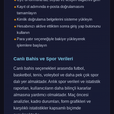
Kayıt ol adımında e-posta doğrulamasını
tamamlayın
Kimlik doğrulama belgelerini sisteme yükleyin
Hesabınızı aktive ettikten sonra giriş yap butonunu
kullanın
Para yatır seçeneğiyle bakiye yükleyerek
işlemlere başlayın
Canlı Bahis ve Spor Verileri
Canlı bahis seçenekleri arasında futbol,
basketbol, tenis, voleybol ve daha pek çok spor
dalı yer almaktadır. Anlık spor verileri ve istatistik
raporları, kullanıcıların daha bilinçli kararlar
almasına yardımcı olmaktadır. Maç öncesi
analizler, kadro durumları, form grafikleri ve
karşılıklı istatistikler kapsamlı biçimde