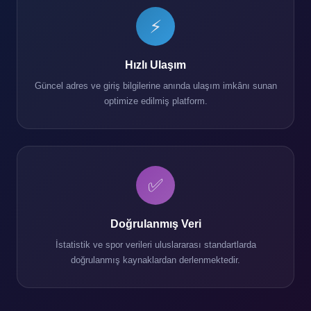
⚡
Hızlı Ulaşım
Güncel adres ve giriş bilgilerine anında ulaşım imkânı sunan
optimize edilmiş platform.
✅
Doğrulanmış Veri
İstatistik ve spor verileri uluslararası standartlarda
doğrulanmış kaynaklardan derlenmektedir.