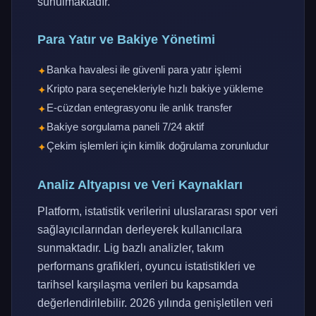
sunulmaktadır.
Para Yatır ve Bakiye Yönetimi
Banka havalesi ile güvenli para yatır işlemi
Kripto para seçenekleriyle hızlı bakiye yükleme
E-cüzdan entegrasyonu ile anlık transfer
Bakiye sorgulama paneli 7/24 aktif
Çekim işlemleri için kimlik doğrulama zorunludur
Analiz Altyapısı ve Veri Kaynakları
Platform, istatistik verilerini uluslararası spor veri
sağlayıcılarından derleyerek kullanıcılara
sunmaktadır. Lig bazlı analizler, takım
performans grafikleri, oyuncu istatistikleri ve
tarihsel karşılaşma verileri bu kapsamda
değerlendirilebilir. 2026 yılında genişletilen veri