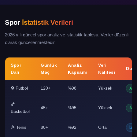
Spor
İstatistik Verileri
2026 yılı güncel spor analiz ve istatistik tablosu. Veriler düzenli
olarak güncellenmektedir.
Spor
Günlük
Analiz
Veri
Dur
Dalı
Maç
Kapsamı
Kalitesi
⚽ Futbol
120+
%98
Yüksek
Akti
🏀
45+
%95
Yüksek
Akti
Basketbol
🎾 Tenis
80+
%92
Orta
İzle