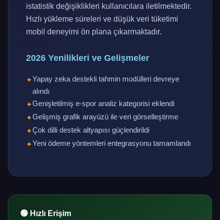
istatistik değişiklikleri kullanıcılara iletilmektedir.
Hızlı yükleme süreleri ve düşük veri tüketimi
mobil deneyimi ön plana çıkarmaktadır.
2026 Yenilikleri ve Gelişmeler
Yapay zeka destekli tahmin modülleri devreye
alındı
Genişletilmiş e-spor analiz kategorisi eklendi
Gelişmiş grafik arayüzü ile veri görselleştirme
Çok dilli destek altyapısı güçlendirildi
Yeni ödeme yöntemleri entegrasyonu tamamlandı
🟢 Hızlı Erişim