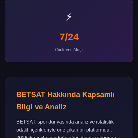
⚡
7/24
Canlı Veri Akışı
BETSAT Hakkında Kapsamlı
Bilgi ve Analiz
BETSAT, spor dünyasında analiz ve istatistik
odaklı içerikleriyle öne çıkan bir platformdur.
2026 itibarıyla sunduğu güncel giriş rehberleri,