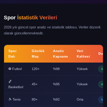
Spor
İstatistik Verileri
2026 yılı güncel spor analiz ve istatistik tablosu. Veriler düzenli
olarak güncellenmektedir.
Spor
Günlük
Analiz
Veri
Dur
Dalı
Maç
Kapsamı
Kalitesi
⚽ Futbol
120+
%98
Yüksek
Akti
🏀
45+
%95
Yüksek
Akti
Basketbol
🎾 Tenis
80+
%92
Orta
İzle