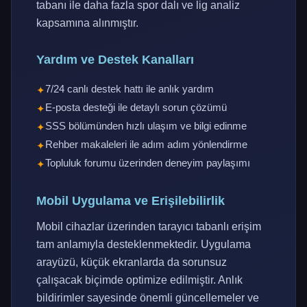
tabanı ile daha fazla spor dalı ve lig analiz
kapsamına alınmıştır.
Yardım ve Destek Kanalları
7/24 canlı destek hattı ile anlık yardım
E-posta desteği ile detaylı sorun çözümü
SSS bölümünden hızlı ulaşım ve bilgi edinme
Rehber makaleleri ile adım adım yönlendirme
Topluluk forumu üzerinden deneyim paylaşımı
Mobil Uygulama ve Erişilebilirlik
Mobil cihazlar üzerinden tarayıcı tabanlı erişim
tam anlamıyla desteklenmektedir. Uygulama
arayüzü, küçük ekranlarda da sorunsuz
çalışacak biçimde optimize edilmiştir. Anlık
bildirimler sayesinde önemli güncellemeler ve