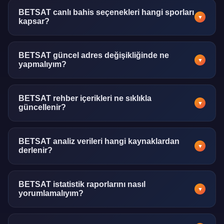
görüntülenebilir. İşlem geçmişi de aynı ekrandan takip
BETSAT canlı bahis seçenekleri hangi sporları
▼
kapsar?
edilebilmektedir.
Futbol, basketbol, tenis, voleybol, hokey ve e-spor dahil
olmak üzere pek çok spor dalında canlı bahis imkânı
BETSAT güncel adres değişikliğinde ne
▼
yapmalıyım?
sunulmaktadır.
Güncel adres değişikliklerinde bu rehber sayfasını kontrol
etmeniz yeterlidir. Ayrıca bildirim aboneliği ile otomatik bilgi
BETSAT rehber içerikleri ne sıklıkla
▼
güncellenir?
alabilirsiniz.
Bu bilgi platformu içerikleri haftalık olarak gözden
geçirilmekte, önemli değişikliklerde anında güncelleme
BETSAT analiz verileri hangi kaynaklardan
▼
derlenir?
yapılmaktadır.
Spor verileri uluslararası veri sağlayıcılarından, resmi lig
istatistik portallarından ve bağımsız analiz kuruluşlarından
BETSAT istatistik raporlarını nasıl
▼
yorumlamalıyım?
derlenmektedir.
Tablolar ve grafikler sezgisel biçimde tasarlanmıştır. Her