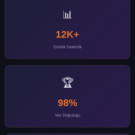
📊
12K+
Günlük İstatistik
🏆
98%
Veri Doğruluğu