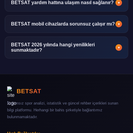
raporun altında açıklama notları ve okuma kılavuzu
BETSAT yardım hattına ulaşım nasıl sağlanır?
▼
bulunmaktadır.
7/24 aktif canlı destek hattı, e-posta kanalı ve SSS bölümü
üzerinden yardım alınabilir. Ortalama yanıt süresi 5
BETSAT mobil cihazlarda sorunsuz çalışır mı?
▼
dakikanın altındadır.
Tüm modern mobil tarayıcılar ve işletim sistemleriyle tam
uyumludur. Uygulama ayrıca iOS ve Android
BETSAT 2026 yılında hangi yenilikleri
▼
sunmaktadır?
platformlarında da mevcuttur.
2026 itibarıyla yapay zeka destekli analiz modülleri,
genişletilmiş e-spor verileri, çok dilli destek ve yeni ödeme
entegrasyonları hayata geçirilmiştir.
BETSAT
Bağımsız spor analizi, istatistik ve güncel rehber içerikleri sunan
bilgi platformu. Herhangi bir bahis şirketiyle bağlantımız
bulunmamaktadır.