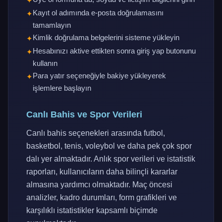
Kayıt ol adımında e-posta doğrulamasını
tamamlayın
Kimlik doğrulama belgelerini sisteme yükleyin
Hesabınızı aktive ettikten sonra giriş yap butonunu
kullanın
Para yatır seçeneğiyle bakiye yükleyerek
işlemlere başlayın
Canlı Bahis ve Spor Verileri
Canlı bahis seçenekleri arasında futbol,
basketbol, tenis, voleybol ve daha pek çok spor
dalı yer almaktadır. Anlık spor verileri ve istatistik
raporları, kullanıcıların daha bilinçli kararlar
almasına yardımcı olmaktadır. Maç öncesi
analizler, kadro durumları, form grafikleri ve
karşılıklı istatistikler kapsamlı biçimde