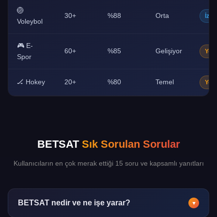
🏐
30+
%88
Orta
İzle
Voleybol
🎮 E-
60+
%85
Gelişiyor
Yeni
Spor
🏒 Hokey
20+
%80
Temel
Yeni
BETSAT
Sık Sorulan Sorular
Kullanıcıların en çok merak ettiği 15 soru ve kapsamlı yanıtları
BETSAT nedir ve ne işe yarar?
▼