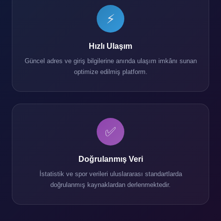
⚡
Hızlı Ulaşım
Güncel adres ve giriş bilgilerine anında ulaşım imkânı sunan
optimize edilmiş platform.
✅
Doğrulanmış Veri
İstatistik ve spor verileri uluslararası standartlarda
doğrulanmış kaynaklardan derlenmektedir.