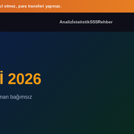
ul etmez, para transferi yapmaz.
Analiz
İstatistik
SSS
Rehber
 2026
sunan bağımsız