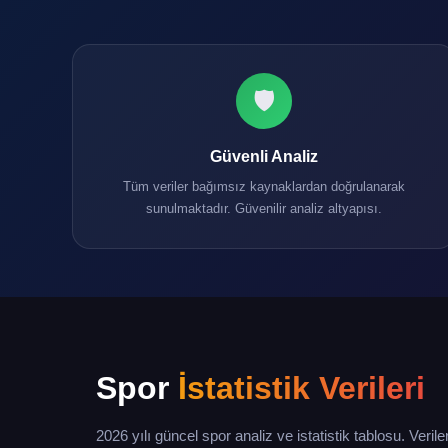
🛡️
Güvenli Analiz
Tüm veriler bağımsız kaynaklardan doğrulanarak
sunulmaktadır. Güvenilir analiz altyapısı.
Spor
İstatistik Verileri
2026 yılı güncel spor analiz ve istatistik tablosu. Veril