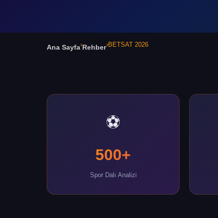
›
›
BETSAT 2026
Ana Sayfa
Rehber
⚽
500+
Spor Dalı Analizi