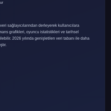
ur
r veri sağlayıcılarından derleyerek kullanıcılara
ans grafikleri, oyuncu istatistikleri ve tarihsel
bilir. 2026 yılında genişletilen veri tabanı ile daha
tır.