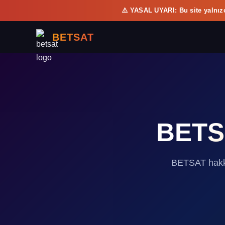
⚠️ YASAL UYARI: Bu site yalnızc
BETSAT
BETS
BETSAT hakkın