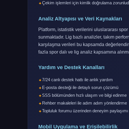
Çekim işlemleri için kimlik doğrulama zorunlud
Analiz Altyapısı ve Veri Kaynakları
Platform, istatistik verilerini uluslararası spo
sunmaktadır. Lig bazlı analizler, takım perform
karşılaşma verileri bu kapsamda değerlendirile
fazla spor dalı ve lig analiz kapsamına alınmış
Yardım ve Destek Kanalları
7/24 canlı destek hattı ile anlık yardım
E-posta desteği ile detaylı sorun çözümü
SSS bölümünden hızlı ulaşım ve bilgi edinme
Rehber makaleleri ile adım adım yönlendirme
Topluluk forumu üzerinden deneyim paylaşımı
Mobil Uygulama ve Erişilebilirlik