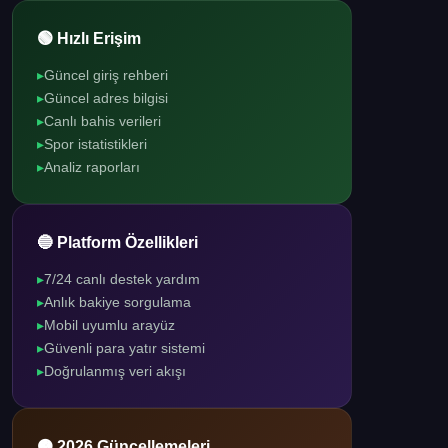
🟢 Hızlı Erişim
Güncel giriş rehberi
Güncel adres bilgisi
Canlı bahis verileri
Spor istatistikleri
Analiz raporları
🔵 Platform Özellikleri
7/24 canlı destek yardım
Anlık bakiye sorgulama
Mobil uyumlu arayüz
Güvenli para yatır sistemi
Doğrulanmış veri akışı
🟠 2026 Güncellemeleri