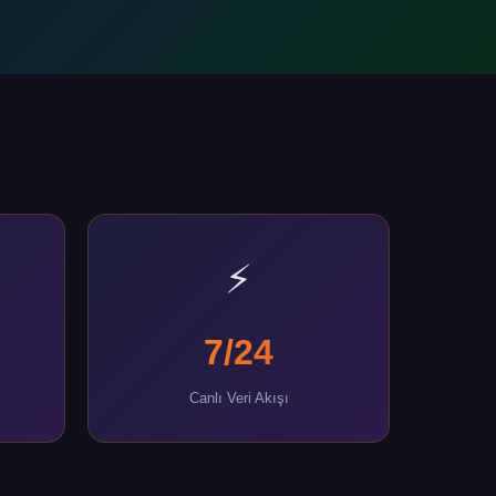
⚡
7/24
Canlı Veri Akışı