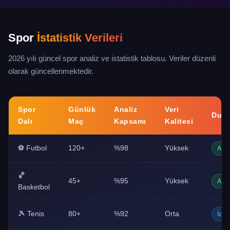
Spor
İstatistik Verileri
2026 yılı güncel spor analiz ve istatistik tablosu. Veriler düzenli
olarak güncellenmektedir.
Spor
Günlük
Analiz
Veri
Dur
Dalı
Maç
Kapsamı
Kalitesi
⚽ Futbol
120+
%98
Yüksek
Akti
🏀
45+
%95
Yüksek
Akti
Basketbol
🎾 Tenis
80+
%92
Orta
İzle