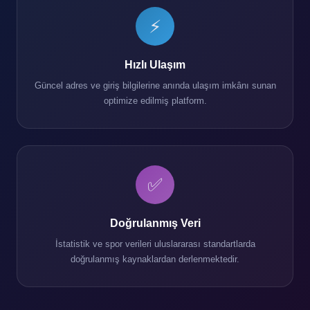
⚡
Hızlı Ulaşım
Güncel adres ve giriş bilgilerine anında ulaşım imkânı sunan
optimize edilmiş platform.
✅
Doğrulanmış Veri
İstatistik ve spor verileri uluslararası standartlarda
doğrulanmış kaynaklardan derlenmektedir.