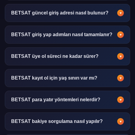
Kapsamlı spor analizi, istatistik ve güncel rehber içerikleri
sunan bir bilgi platformudur. Kullanıcılara doğrulanmış
BETSAT güncel giriş adresi nasıl bulunur?
▼
veriler eşliğinde yönlendirme sağlar.
Güncel adres bilgisi için bu rehber sayfası düzenli olarak
güncellenmektedir. Sayfayı yer imlerinize ekleyerek hızlı
BETSAT giriş yap adımları nasıl tamamlanır?
▼
ulaşım sağlayabilirsiniz.
Kullanıcı adı ve şifrenizi girerek giriş yap butonuna tıklayın.
İki faktörlü doğrulama aktifse SMS kodunu da girmeniz
BETSAT üye ol süreci ne kadar sürer?
▼
gerekecektir.
Üye ol işlemi ortalama 3-5 dakika içinde
tamamlanmaktadır. E-posta doğrulaması anlık olarak
BETSAT kayıt ol için yaş sınırı var mı?
▼
gerçekleştirilir.
Kayıt ol işlemi için 18 yaş ve üzeri olmak zorunludur. Yaş
doğrulaması kimlik belgesi ile gerçekleştirilmektedir.
BETSAT para yatır yöntemleri nelerdir?
▼
Banka havalesi, kredi kartı, e-cüzdan ve kripto para gibi
çeşitli para yatır yöntemleri desteklenmektedir. Her
BETSAT bakiye sorgulama nasıl yapılır?
▼
yöntemin minimum limiti farklılık gösterebilir.
Hesap panelindeki bakiye bölümünden anlık durum