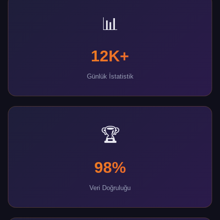
📊
12K+
Günlük İstatistik
🏆
98%
Veri Doğruluğu