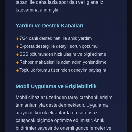
tabanı ile daha fazla spor dalı ve lig analiz
kapsamına alınmıştır.
Yardım ve Destek Kanalları
7/24 canlı destek hattı ile anlık yardım
E-posta desteği ile detaylı sorun çözümü
SSS bölümünden hızlı ulaşım ve bilgi edinme
Rehber makaleleri ile adım adım yönlendirme
Topluluk forumu üzerinden deneyim paylaşımı
Mobil Uygulama ve Erişilebilirlik
Mobil cihazlar üzerinden tarayıcı tabanlı erişim
tam anlamıyla desteklenmektedir. Uygulama
arayüzü, küçük ekranlarda da sorunsuz
çalışacak biçimde optimize edilmiştir. Anlık
bildirimler sayesinde önemli güncellemeler ve