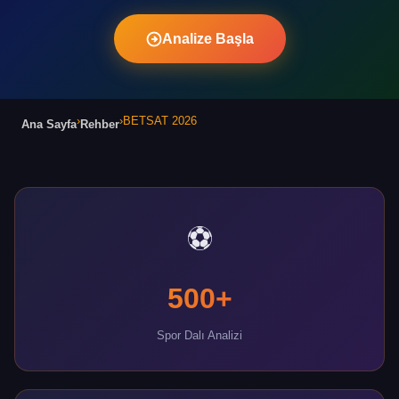
Analize Başla
›
›
BETSAT 2026
Ana Sayfa
Rehber
⚽
500+
Spor Dalı Analizi