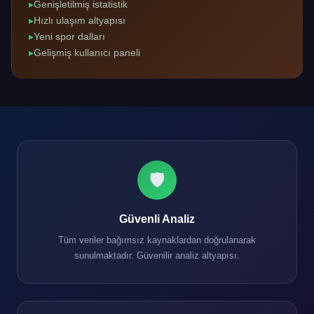
Genişletilmiş istatistik
Hızlı ulaşım altyapısı
Yeni spor dalları
Gelişmiş kullanıcı paneli
🛡️
Güvenli Analiz
Tüm veriler bağımsız kaynaklardan doğrulanarak
sunulmaktadır. Güvenilir analiz altyapısı.