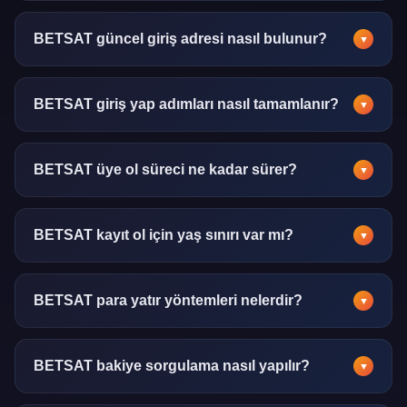
Kapsamlı spor analizi, istatistik ve güncel rehber içerikleri
sunan bir bilgi platformudur. Kullanıcılara doğrulanmış
BETSAT güncel giriş adresi nasıl bulunur?
▼
veriler eşliğinde yönlendirme sağlar.
Güncel adres bilgisi için bu rehber sayfası düzenli olarak
güncellenmektedir. Sayfayı yer imlerinize ekleyerek hızlı
BETSAT giriş yap adımları nasıl tamamlanır?
▼
ulaşım sağlayabilirsiniz.
Kullanıcı adı ve şifrenizi girerek giriş yap butonuna tıklayın.
İki faktörlü doğrulama aktifse SMS kodunu da girmeniz
BETSAT üye ol süreci ne kadar sürer?
▼
gerekecektir.
Üye ol işlemi ortalama 3-5 dakika içinde
tamamlanmaktadır. E-posta doğrulaması anlık olarak
BETSAT kayıt ol için yaş sınırı var mı?
▼
gerçekleştirilir.
Kayıt ol işlemi için 18 yaş ve üzeri olmak zorunludur. Yaş
doğrulaması kimlik belgesi ile gerçekleştirilmektedir.
BETSAT para yatır yöntemleri nelerdir?
▼
Banka havalesi, kredi kartı, e-cüzdan ve kripto para gibi
çeşitli para yatır yöntemleri desteklenmektedir. Her
BETSAT bakiye sorgulama nasıl yapılır?
▼
yöntemin minimum limiti farklılık gösterebilir.
Hesap panelindeki bakiye bölümünden anlık durum