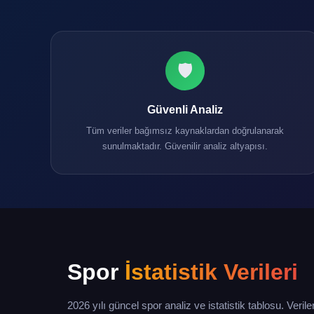
🛡️
Güvenli Analiz
Tüm veriler bağımsız kaynaklardan doğrulanarak
sunulmaktadır. Güvenilir analiz altyapısı.
Spor
İstatistik Verileri
2026 yılı güncel spor analiz ve istatistik tablosu. Veril