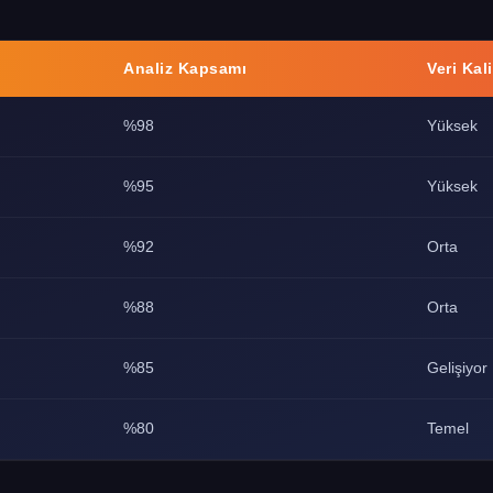
Analiz Kapsamı
Veri Kali
%98
Yüksek
%95
Yüksek
%92
Orta
%88
Orta
%85
Gelişiyor
%80
Temel