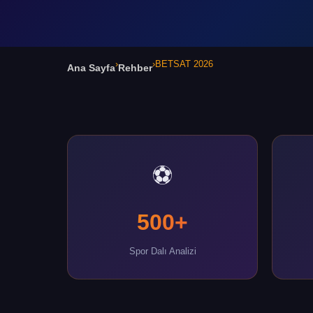
›
›
BETSAT 2026
Ana Sayfa
Rehber
⚽
500+
Spor Dalı Analizi