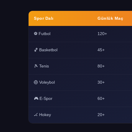
Spor Dalı
Günlük Maç
⚽ Futbol
120+
🏀 Basketbol
45+
🎾 Tenis
80+
🏐 Voleybol
30+
🎮 E-Spor
60+
🏒 Hokey
20+