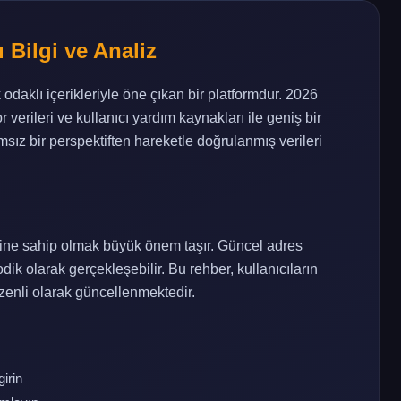
Bilgi ve Analiz
odaklı içerikleriyle öne çıkan bir platformdur. 2026
r verileri ve kullanıcı yardım kaynakları ile geniş bir
msız bir perspektiften hareketle doğrulanmış verileri
isine sahip olmak büyük önem taşır. Güncel adres
odik olarak gerçekleşebilir. Bu rehber, kullanıcıların
zenli olarak güncellenmektedir.
girin