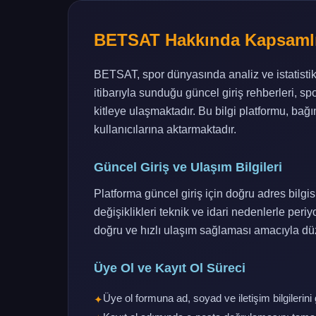
BETSAT Hakkında Kapsamlı 
BETSAT, spor dünyasında analiz ve istatistik 
itibarıyla sunduğu güncel giriş rehberleri, spo
kitleye ulaşmaktadır. Bu bilgi platformu, bağı
kullanıcılarına aktarmaktadır.
Güncel Giriş ve Ulaşım Bilgileri
Platforma güncel giriş için doğru adres bilg
değişiklikleri teknik ve idari nedenlerle periy
doğru ve hızlı ulaşım sağlaması amacıyla dü
Üye Ol ve Kayıt Ol Süreci
Üye ol formuna ad, soyad ve iletişim bilgilerini 