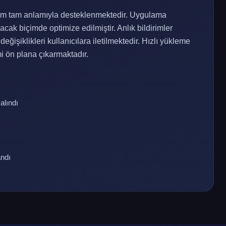
rişim tam anlamıyla desteklenmektedir. Uygulama
ak biçimde optimize edilmiştir. Anlık bildirimler
eğişiklikleri kullanıcılara iletilmektedir. Hızlı yükleme
i ön plana çıkarmaktadır.
alındı
ndı