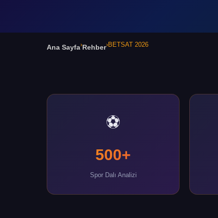
›
›
BETSAT 2026
Ana Sayfa
Rehber
⚽
500+
Spor Dalı Analizi