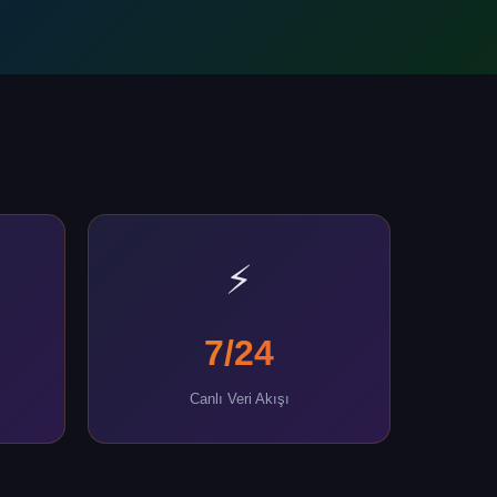
⚡
7/24
Canlı Veri Akışı