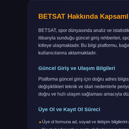
BETSAT Hakkında Kapsamlı 
BETSAT, spor dünyasında analiz ve istatistik 
itibarıyla sunduğu güncel giriş rehberleri, spo
kitleye ulaşmaktadır. Bu bilgi platformu, bağı
kullanıcılarına aktarmaktadır.
Güncel Giriş ve Ulaşım Bilgileri
Platforma güncel giriş için doğru adres bilg
değişiklikleri teknik ve idari nedenlerle periy
doğru ve hızlı ulaşım sağlaması amacıyla dü
Üye Ol ve Kayıt Ol Süreci
Üye ol formuna ad, soyad ve iletişim bilgilerini 