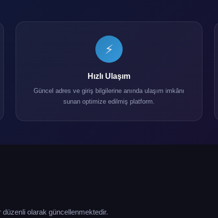
⚡
Hızlı Ulaşım
Güncel adres ve giriş bilgilerine anında ulaşım imkânı
sunan optimize edilmiş platform.
er düzenli olarak güncellenmektedir.