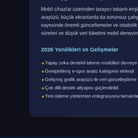
Mobil cihazlar üzerinden tarayıcı tabanlı e
arayüzü, küçük ekranlarda da sorunsuz çalışac
sayesinde önemli güncellemeler ve istatistik d
süreleri ve düşük veri tüketimi mobil deneyim
2026 Yenilikleri ve Gelişmeler
Yapay zeka destekli tahmin modülleri devreye 
Genişletilmiş e-spor analiz kategorisi eklendi
Gelişmiş grafik arayüzü ile veri görselleştirme
Çok dilli destek altyapısı güçlendirildi
Yeni ödeme yöntemleri entegrasyonu tamamla