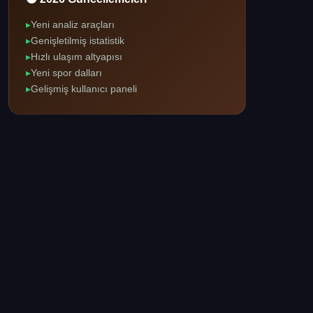
Yeni analiz araçları
Genişletilmiş istatistik
Hızlı ulaşım altyapısı
Yeni spor dalları
Gelişmiş kullanıcı paneli