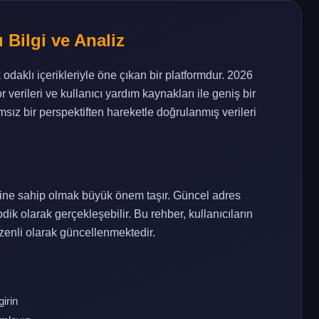
Bilgi ve Analiz
odaklı içerikleriyle öne çıkan bir platformdur. 2026
r verileri ve kullanıcı yardım kaynakları ile geniş bir
msız bir perspektiften hareketle doğrulanmış verileri
isine sahip olmak büyük önem taşır. Güncel adres
odik olarak gerçekleşebilir. Bu rehber, kullanıcıların
zenli olarak güncellenmektedir.
girin