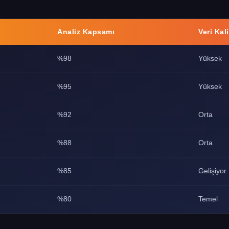
Analiz Kapsamı
Veri Kali
%98
Yüksek
%95
Yüksek
%92
Orta
%88
Orta
%85
Gelişiyor
%80
Temel