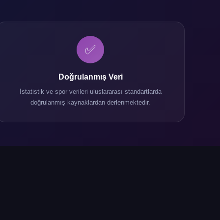
✅
Doğrulanmış Veri
İstatistik ve spor verileri uluslararası standartlarda
doğrulanmış kaynaklardan derlenmektedir.