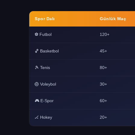
Spor Dalı
Günlük Maç
⚽ Futbol
120+
🏀 Basketbol
45+
🎾 Tenis
80+
🏐 Voleybol
30+
🎮 E-Spor
60+
🏒 Hokey
20+