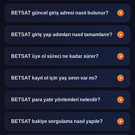
Kapsamlı spor analizi, istatistik ve güncel rehber içerikleri
sunan bir bilgi platformudur. Kullanıcılara doğrulanmış
BETSAT güncel giriş adresi nasıl bulunur?
▼
veriler eşliğinde yönlendirme sağlar.
Güncel adres bilgisi için bu rehber sayfası düzenli olarak
güncellenmektedir. Sayfayı yer imlerinize ekleyerek hızlı
BETSAT giriş yap adımları nasıl tamamlanır?
▼
ulaşım sağlayabilirsiniz.
Kullanıcı adı ve şifrenizi girerek giriş yap butonuna tıklayın.
İki faktörlü doğrulama aktifse SMS kodunu da girmeniz
BETSAT üye ol süreci ne kadar sürer?
▼
gerekecektir.
Üye ol işlemi ortalama 3-5 dakika içinde
tamamlanmaktadır. E-posta doğrulaması anlık olarak
BETSAT kayıt ol için yaş sınırı var mı?
▼
gerçekleştirilir.
Kayıt ol işlemi için 18 yaş ve üzeri olmak zorunludur. Yaş
doğrulaması kimlik belgesi ile gerçekleştirilmektedir.
BETSAT para yatır yöntemleri nelerdir?
▼
Banka havalesi, kredi kartı, e-cüzdan ve kripto para gibi
çeşitli para yatır yöntemleri desteklenmektedir. Her
BETSAT bakiye sorgulama nasıl yapılır?
▼
yöntemin minimum limiti farklılık gösterebilir.
Hesap panelindeki bakiye bölümünden anlık durum