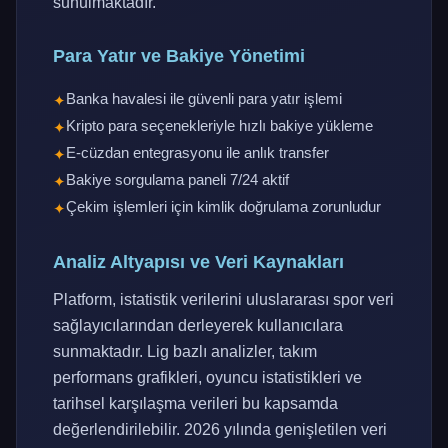
sunulmaktadır.
Para Yatır ve Bakiye Yönetimi
Banka havalesi ile güvenli para yatır işlemi
Kripto para seçenekleriyle hızlı bakiye yükleme
E-cüzdan entegrasyonu ile anlık transfer
Bakiye sorgulama paneli 7/24 aktif
Çekim işlemleri için kimlik doğrulama zorunludur
Analiz Altyapısı ve Veri Kaynakları
Platform, istatistik verilerini uluslararası spor veri
sağlayıcılarından derleyerek kullanıcılara
sunmaktadır. Lig bazlı analizler, takım
performans grafikleri, oyuncu istatistikleri ve
tarihsel karşılaşma verileri bu kapsamda
değerlendirilebilir. 2026 yılında genişletilen veri