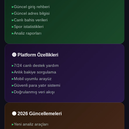
Güncel giriş rehberi
Güncel adres bilgisi
Canlı bahis verileri
Spor istatistikleri
Analiz raporları
🔵 Platform Özellikleri
7/24 canlı destek yardım
Anlık bakiye sorgulama
Mobil uyumlu arayüz
Güvenli para yatır sistemi
Doğrulanmış veri akışı
🟠 2026 Güncellemeleri
Yeni analiz araçları