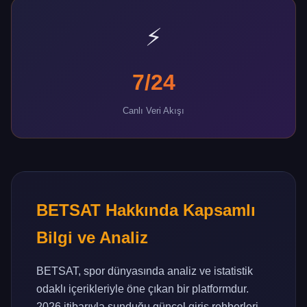
⚡
7/24
Canlı Veri Akışı
BETSAT Hakkında Kapsamlı
Bilgi ve Analiz
BETSAT, spor dünyasında analiz ve istatistik
odaklı içerikleriyle öne çıkan bir platformdur.
2026 itibarıyla sunduğu güncel giriş rehberleri,