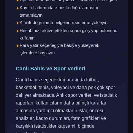
Kayıt ol adımında e-posta doğrulamasını
tamamlayın
Kimlik doğrulama belgelerini sisteme yükleyin
Hesabınızı aktive ettikten sonra giriş yap butonunu
kullanın
Para yatır seçeneğiyle bakiye yükleyerek
işlemlere başlayın
Canlı Bahis ve Spor Verileri
Canlı bahis seçenekleri arasında futbol,
basketbol, tenis, voleybol ve daha pek çok spor
dalı yer almaktadır. Anlık spor verileri ve istatistik
raporları, kullanıcıların daha bilinçli kararlar
almasına yardımcı olmaktadır. Maç öncesi
analizler, kadro durumları, form grafikleri ve
karşılıklı istatistikler kapsamlı biçimde