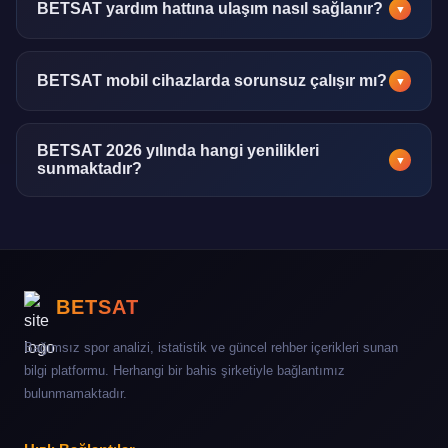
raporun altında açıklama notları ve okuma kılavuzu
BETSAT yardım hattına ulaşım nasıl sağlanır?
▼
bulunmaktadır.
7/24 aktif canlı destek hattı, e-posta kanalı ve SSS bölümü
üzerinden yardım alınabilir. Ortalama yanıt süresi 5
BETSAT mobil cihazlarda sorunsuz çalışır mı?
▼
dakikanın altındadır.
Tüm modern mobil tarayıcılar ve işletim sistemleriyle tam
uyumludur. Uygulama ayrıca iOS ve Android
BETSAT 2026 yılında hangi yenilikleri
▼
sunmaktadır?
platformlarında da mevcuttur.
2026 itibarıyla yapay zeka destekli analiz modülleri,
genişletilmiş e-spor verileri, çok dilli destek ve yeni ödeme
entegrasyonları hayata geçirilmiştir.
BETSAT
Bağımsız spor analizi, istatistik ve güncel rehber içerikleri sunan
bilgi platformu. Herhangi bir bahis şirketiyle bağlantımız
bulunmamaktadır.