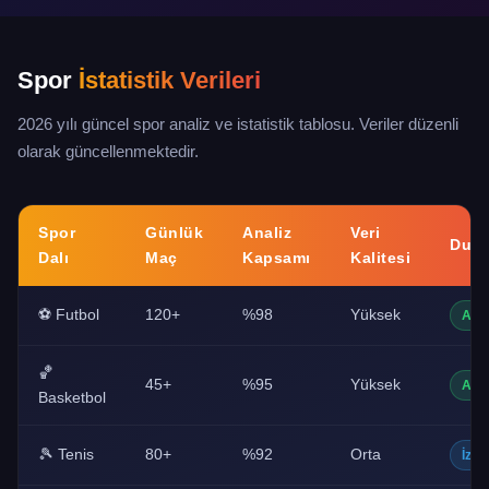
Spor
İstatistik Verileri
2026 yılı güncel spor analiz ve istatistik tablosu. Veriler düzenli
olarak güncellenmektedir.
Spor
Günlük
Analiz
Veri
Dur
Dalı
Maç
Kapsamı
Kalitesi
⚽ Futbol
120+
%98
Yüksek
Akti
🏀
45+
%95
Yüksek
Akti
Basketbol
🎾 Tenis
80+
%92
Orta
İzle