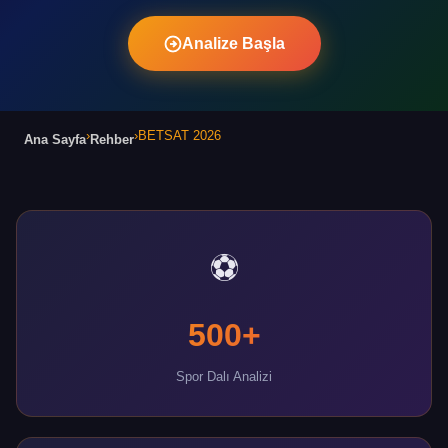
Analize Başla
›
›
BETSAT 2026
Ana Sayfa
Rehber
⚽
500+
Spor Dalı Analizi