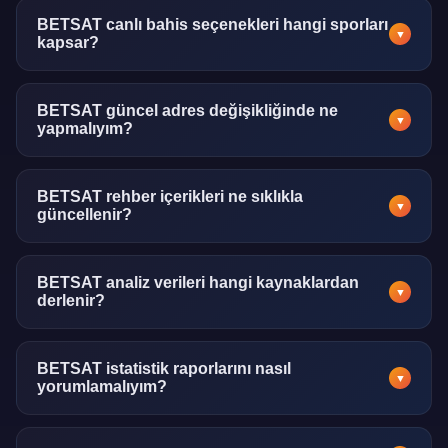
görüntülenebilir. İşlem geçmişi de aynı ekrandan takip
BETSAT canlı bahis seçenekleri hangi sporları
▼
kapsar?
edilebilmektedir.
Futbol, basketbol, tenis, voleybol, hokey ve e-spor dahil
olmak üzere pek çok spor dalında canlı bahis imkânı
BETSAT güncel adres değişikliğinde ne
▼
yapmalıyım?
sunulmaktadır.
Güncel adres değişikliklerinde bu rehber sayfasını kontrol
etmeniz yeterlidir. Ayrıca bildirim aboneliği ile otomatik bilgi
BETSAT rehber içerikleri ne sıklıkla
▼
güncellenir?
alabilirsiniz.
Bu bilgi platformu içerikleri haftalık olarak gözden
geçirilmekte, önemli değişikliklerde anında güncelleme
BETSAT analiz verileri hangi kaynaklardan
▼
derlenir?
yapılmaktadır.
Spor verileri uluslararası veri sağlayıcılarından, resmi lig
istatistik portallarından ve bağımsız analiz kuruluşlarından
BETSAT istatistik raporlarını nasıl
▼
yorumlamalıyım?
derlenmektedir.
Tablolar ve grafikler sezgisel biçimde tasarlanmıştır. Her