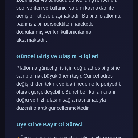
spor verileri ve kullanıcı yardım kaynakları ile
geniş bir kitleye ulaşmaktadır. Bu bilgi platformu,
bağımsız bir perspektiften hareketle
doğrulanmış verileri kullanıcılarına
aktarmaktadır.
Güncel Giriş ve Ulaşım Bilgileri
Platforma güncel giriş için doğru adres bilgisine
sahip olmak büyük önem taşır. Güncel adres
değişiklikleri teknik ve idari nedenlerle periyodik
olarak gerçekleşebilir. Bu rehber, kullanıcıların
doğru ve hızlı ulaşım sağlaması amacıyla
düzenli olarak güncellenmektedir.
Üye Ol ve Kayıt Ol Süreci
Üye ol formuna ad, soyad ve iletişim bilgilerini girin