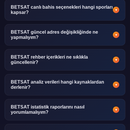
görüntülenebilir. İşlem geçmişi de aynı ekrandan takip
BETSAT canlı bahis seçenekleri hangi sporları
▼
kapsar?
edilebilmektedir.
Futbol, basketbol, tenis, voleybol, hokey ve e-spor dahil
olmak üzere pek çok spor dalında canlı bahis imkânı
BETSAT güncel adres değişikliğinde ne
▼
yapmalıyım?
sunulmaktadır.
Güncel adres değişikliklerinde bu rehber sayfasını kontrol
etmeniz yeterlidir. Ayrıca bildirim aboneliği ile otomatik bilgi
BETSAT rehber içerikleri ne sıklıkla
▼
güncellenir?
alabilirsiniz.
Bu bilgi platformu içerikleri haftalık olarak gözden
geçirilmekte, önemli değişikliklerde anında güncelleme
BETSAT analiz verileri hangi kaynaklardan
▼
derlenir?
yapılmaktadır.
Spor verileri uluslararası veri sağlayıcılarından, resmi lig
istatistik portallarından ve bağımsız analiz kuruluşlarından
BETSAT istatistik raporlarını nasıl
▼
yorumlamalıyım?
derlenmektedir.
Tablolar ve grafikler sezgisel biçimde tasarlanmıştır. Her