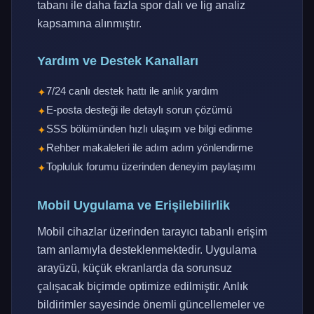
tabanı ile daha fazla spor dalı ve lig analiz
kapsamına alınmıştır.
Yardım ve Destek Kanalları
7/24 canlı destek hattı ile anlık yardım
E-posta desteği ile detaylı sorun çözümü
SSS bölümünden hızlı ulaşım ve bilgi edinme
Rehber makaleleri ile adım adım yönlendirme
Topluluk forumu üzerinden deneyim paylaşımı
Mobil Uygulama ve Erişilebilirlik
Mobil cihazlar üzerinden tarayıcı tabanlı erişim
tam anlamıyla desteklenmektedir. Uygulama
arayüzü, küçük ekranlarda da sorunsuz
çalışacak biçimde optimize edilmiştir. Anlık
bildirimler sayesinde önemli güncellemeler ve