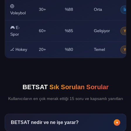
🏐
30+
%88
Orta
İzle
Voleybol
🎮 E-
60+
%85
Gelişiyor
Yeni
Spor
🏒 Hokey
20+
%80
Temel
Yeni
BETSAT
Sık Sorulan Sorular
Kullanıcıların en çok merak ettiği 15 soru ve kapsamlı yanıtları
BETSAT nedir ve ne işe yarar?
▼