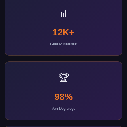
📊
12K+
Günlük İstatistik
🏆
98%
Veri Doğruluğu