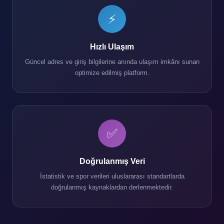
⚡
Hızlı Ulaşım
Güncel adres ve giriş bilgilerine anında ulaşım imkânı sunan
optimize edilmiş platform.
✅
Doğrulanmış Veri
İstatistik ve spor verileri uluslararası standartlarda
doğrulanmış kaynaklardan derlenmektedir.