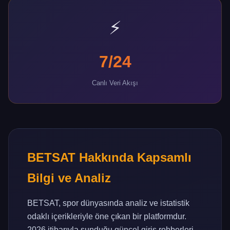
⚡
7/24
Canlı Veri Akışı
BETSAT Hakkında Kapsamlı
Bilgi ve Analiz
BETSAT, spor dünyasında analiz ve istatistik
odaklı içerikleriyle öne çıkan bir platformdur.
2026 itibarıyla sunduğu güncel giriş rehberleri,