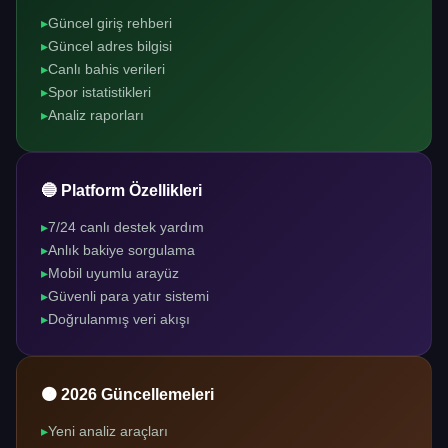
Güncel giriş rehberi
Güncel adres bilgisi
Canlı bahis verileri
Spor istatistikleri
Analiz raporları
🔵 Platform Özellikleri
7/24 canlı destek yardım
Anlık bakiye sorgulama
Mobil uyumlu arayüz
Güvenli para yatır sistemi
Doğrulanmış veri akışı
🟠 2026 Güncellemeleri
Yeni analiz araçları