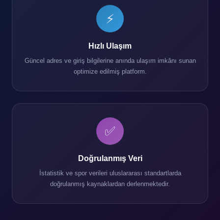
⚡
Hızlı Ulaşım
Güncel adres ve giriş bilgilerine anında ulaşım imkânı sunan
optimize edilmiş platform.
✅
Doğrulanmış Veri
İstatistik ve spor verileri uluslararası standartlarda
doğrulanmış kaynaklardan derlenmektedir.