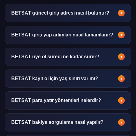
Kapsamlı spor analizi, istatistik ve güncel rehber içerikleri
sunan bir bilgi platformudur. Kullanıcılara doğrulanmış
BETSAT güncel giriş adresi nasıl bulunur?
▼
veriler eşliğinde yönlendirme sağlar.
Güncel adres bilgisi için bu rehber sayfası düzenli olarak
güncellenmektedir. Sayfayı yer imlerinize ekleyerek hızlı
BETSAT giriş yap adımları nasıl tamamlanır?
▼
ulaşım sağlayabilirsiniz.
Kullanıcı adı ve şifrenizi girerek giriş yap butonuna tıklayın.
İki faktörlü doğrulama aktifse SMS kodunu da girmeniz
BETSAT üye ol süreci ne kadar sürer?
▼
gerekecektir.
Üye ol işlemi ortalama 3-5 dakika içinde
tamamlanmaktadır. E-posta doğrulaması anlık olarak
BETSAT kayıt ol için yaş sınırı var mı?
▼
gerçekleştirilir.
Kayıt ol işlemi için 18 yaş ve üzeri olmak zorunludur. Yaş
doğrulaması kimlik belgesi ile gerçekleştirilmektedir.
BETSAT para yatır yöntemleri nelerdir?
▼
Banka havalesi, kredi kartı, e-cüzdan ve kripto para gibi
çeşitli para yatır yöntemleri desteklenmektedir. Her
BETSAT bakiye sorgulama nasıl yapılır?
▼
yöntemin minimum limiti farklılık gösterebilir.
Hesap panelindeki bakiye bölümünden anlık durum