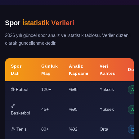
Spor
İstatistik Verileri
2026 yılı güncel spor analiz ve istatistik tablosu. Veriler düzenli
olarak güncellenmektedir.
Spor
Günlük
Analiz
Veri
Dur
Dalı
Maç
Kapsamı
Kalitesi
⚽ Futbol
120+
%98
Yüksek
Akti
🏀
45+
%95
Yüksek
Akti
Basketbol
🎾 Tenis
80+
%92
Orta
İzle