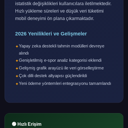
istatistik değişiklikleri kullanıcılara iletilmektedir.
Hızlı yükleme süreleri ve düşük veri tüketimi
mobil deneyimi ön plana çıkarmaktadır.
2026 Yenilikleri ve Gelişmeler
Yapay zeka destekli tahmin modülleri devreye
alındı
Genişletilmiş e-spor analiz kategorisi eklendi
Gelişmiş grafik arayüzü ile veri görselleştirme
Çok dilli destek altyapısı güçlendirildi
Yeni ödeme yöntemleri entegrasyonu tamamlandı
🟢 Hızlı Erişim