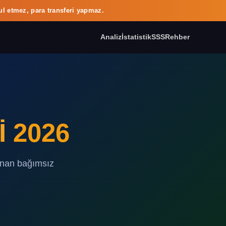
ul etmez, para transferi yapmaz.
Analiz
İstatistik
SSS
Rehber
 2026
sunan bağımsız