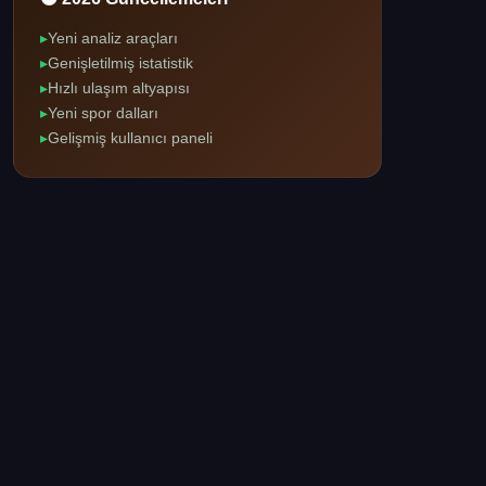
Yeni analiz araçları
Genişletilmiş istatistik
Hızlı ulaşım altyapısı
Yeni spor dalları
Gelişmiş kullanıcı paneli