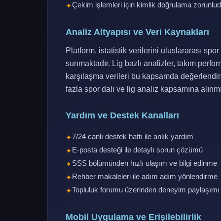
Çekim işlemleri için kimlik doğrulama zorunlud
Analiz Altyapısı ve Veri Kaynakları
Platform, istatistik verilerini uluslararası spo
sunmaktadır. Lig bazlı analizler, takım perform
karşılaşma verileri bu kapsamda değerlendirile
fazla spor dalı ve lig analiz kapsamına alınmış
Yardım ve Destek Kanalları
7/24 canlı destek hattı ile anlık yardım
E-posta desteği ile detaylı sorun çözümü
SSS bölümünden hızlı ulaşım ve bilgi edinme
Rehber makaleleri ile adım adım yönlendirme
Topluluk forumu üzerinden deneyim paylaşımı
Mobil Uygulama ve Erişilebilirlik