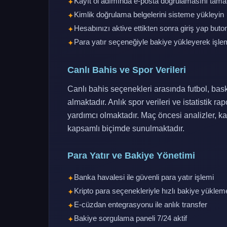
Kayıt ol adımında e-posta doğrulamasını tam
Kimlik doğrulama belgelerini sisteme yükleyin
Hesabınızı aktive ettikten sonra giriş yap buto
Para yatır seçeneğiyle bakiye yükleyerek işle
Canlı Bahis ve Spor Verileri
Canlı bahis seçenekleri arasında futbol, bask
almaktadır. Anlık spor verileri ve istatistik ra
yardımcı olmaktadır. Maç öncesi analizler, kadro
kapsamlı biçimde sunulmaktadır.
Para Yatır ve Bakiye Yönetimi
Banka havalesi ile güvenli para yatır işlemi
Kripto para seçenekleriyle hızlı bakiye yüklem
E-cüzdan entegrasyonu ile anlık transfer
Bakiye sorgulama paneli 7/24 aktif