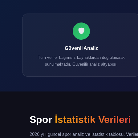
🛡️
Güvenli Analiz
Tüm veriler bağımsız kaynaklardan doğrulanarak
sunulmaktadır. Güvenilir analiz altyapısı.
Spor
İstatistik Verileri
2026 yılı güncel spor analiz ve istatistik tablosu. Veril