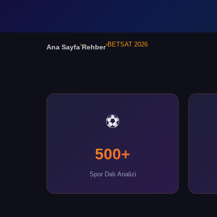
›
›
BETSAT 2026
Ana Sayfa
Rehber
⚽
500+
Spor Dalı Analizi