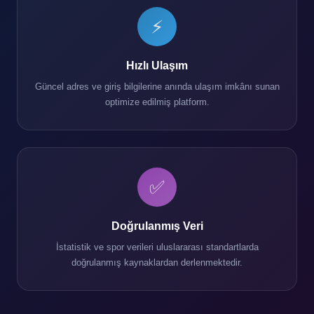
⚡
Hızlı Ulaşım
Güncel adres ve giriş bilgilerine anında ulaşım imkânı sunan
optimize edilmiş platform.
✅
Doğrulanmış Veri
İstatistik ve spor verileri uluslararası standartlarda
doğrulanmış kaynaklardan derlenmektedir.