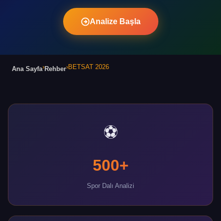
Analize Başla
›
›
BETSAT 2026
Ana Sayfa
Rehber
⚽
500+
Spor Dalı Analizi