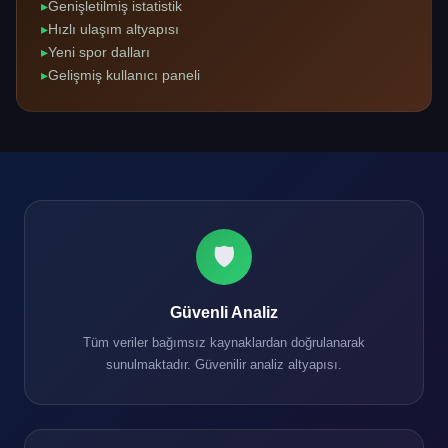
Genişletilmiş istatistik
Hızlı ulaşım altyapısı
Yeni spor dalları
Gelişmiş kullanıcı paneli
🛡️
Güvenli Analiz
Tüm veriler bağımsız kaynaklardan doğrulanarak
sunulmaktadır. Güvenilir analiz altyapısı.