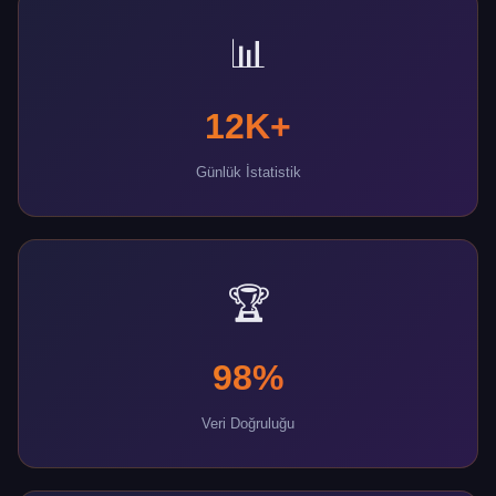
📊
12K+
Günlük İstatistik
🏆
98%
Veri Doğruluğu