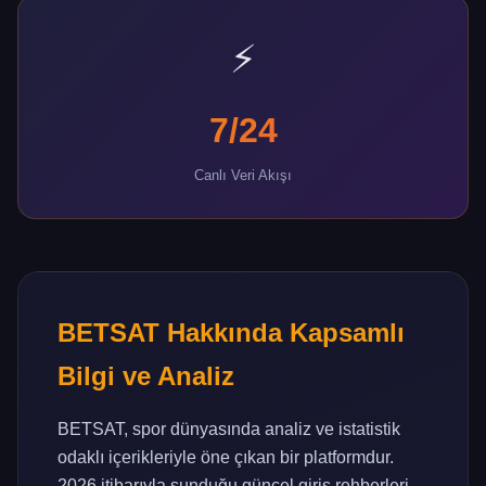
⚡
7/24
Canlı Veri Akışı
BETSAT Hakkında Kapsamlı
Bilgi ve Analiz
BETSAT, spor dünyasında analiz ve istatistik
odaklı içerikleriyle öne çıkan bir platformdur.
2026 itibarıyla sunduğu güncel giriş rehberleri,