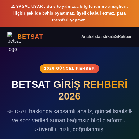
⚠️ YASAL UYARI: Bu site yalnızca bilgilendirme amaçlıdır.
Hiçbir şekilde bahis oynatmaz, üyelik kabul etmez, para
transferi yapmaz.
BETSAT
Analiz
İstatistik
SSS
Rehber
2026 GÜNCEL REHBER
BETSAT GİRİŞ REHBERİ
2026
BETSAT hakkında kapsamlı analiz, güncel istatistik
ve spor verileri sunan bağımsız bilgi platformu.
Güvenilir, hızlı, doğrulanmış.