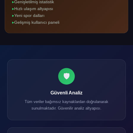
Genişletilmiş istatistik
Hızlı ulaşım altyapısı
Yeni spor dalları
Gelişmiş kullanıcı paneli
🛡️
Güvenli Analiz
Tüm veriler bağımsız kaynaklardan doğrulanarak
sunulmaktadır. Güvenilir analiz altyapısı.