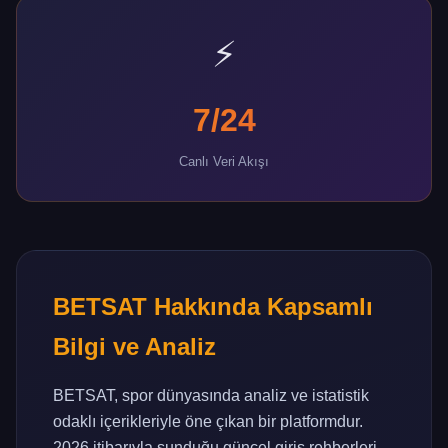
⚡
7/24
Canlı Veri Akışı
BETSAT Hakkında Kapsamlı
Bilgi ve Analiz
BETSAT, spor dünyasında analiz ve istatistik
odaklı içerikleriyle öne çıkan bir platformdur.
2026 itibarıyla sunduğu güncel giriş rehberleri,