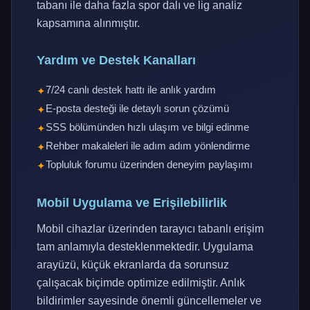
tabanı ile daha fazla spor dalı ve lig analiz
kapsamına alınmıştır.
Yardım ve Destek Kanalları
7/24 canlı destek hattı ile anlık yardım
E-posta desteği ile detaylı sorun çözümü
SSS bölümünden hızlı ulaşım ve bilgi edinme
Rehber makaleleri ile adım adım yönlendirme
Topluluk forumu üzerinden deneyim paylaşımı
Mobil Uygulama ve Erişilebilirlik
Mobil cihazlar üzerinden tarayıcı tabanlı erişim
tam anlamıyla desteklenmektedir. Uygulama
arayüzü, küçük ekranlarda da sorunsuz
çalışacak biçimde optimize edilmiştir. Anlık
bildirimler sayesinde önemli güncellemeler ve