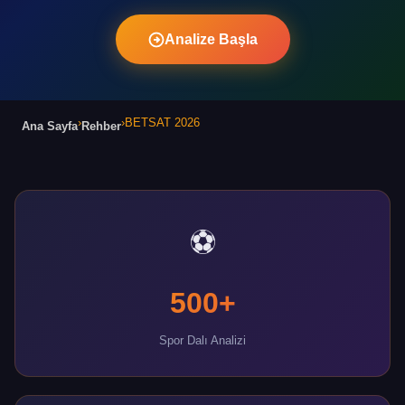
Analize Başla
›
›
BETSAT 2026
Ana Sayfa
Rehber
⚽
500+
Spor Dalı Analizi