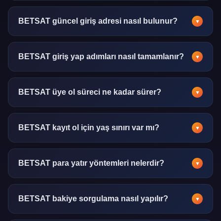
Kapsamlı spor analizi, istatistik ve güncel rehber içerikleri
sunan bir bilgi platformudur. Kullanıcılara doğrulanmış
BETSAT güncel giriş adresi nasıl bulunur?
▼
veriler eşliğinde yönlendirme sağlar.
Güncel adres bilgisi için bu rehber sayfası düzenli olarak
güncellenmektedir. Sayfayı yer imlerinize ekleyerek hızlı
BETSAT giriş yap adımları nasıl tamamlanır?
▼
ulaşım sağlayabilirsiniz.
Kullanıcı adı ve şifrenizi girerek giriş yap butonuna tıklayın.
İki faktörlü doğrulama aktifse SMS kodunu da girmeniz
BETSAT üye ol süreci ne kadar sürer?
▼
gerekecektir.
Üye ol işlemi ortalama 3-5 dakika içinde
tamamlanmaktadır. E-posta doğrulaması anlık olarak
BETSAT kayıt ol için yaş sınırı var mı?
▼
gerçekleştirilir.
Kayıt ol işlemi için 18 yaş ve üzeri olmak zorunludur. Yaş
doğrulaması kimlik belgesi ile gerçekleştirilmektedir.
BETSAT para yatır yöntemleri nelerdir?
▼
Banka havalesi, kredi kartı, e-cüzdan ve kripto para gibi
çeşitli para yatır yöntemleri desteklenmektedir. Her
BETSAT bakiye sorgulama nasıl yapılır?
▼
yöntemin minimum limiti farklılık gösterebilir.
Hesap panelindeki bakiye bölümünden anlık durum