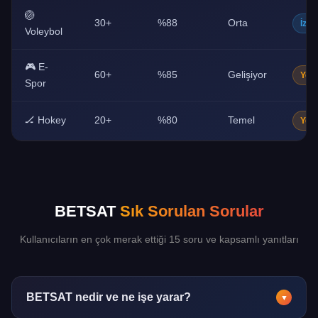
🏐
30+
%88
Orta
İzle
Voleybol
🎮 E-
60+
%85
Gelişiyor
Yeni
Spor
🏒 Hokey
20+
%80
Temel
Yeni
BETSAT
Sık Sorulan Sorular
Kullanıcıların en çok merak ettiği 15 soru ve kapsamlı yanıtları
BETSAT nedir ve ne işe yarar?
▼