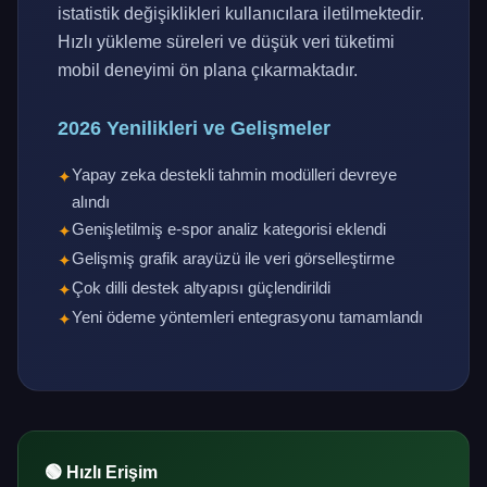
istatistik değişiklikleri kullanıcılara iletilmektedir.
Hızlı yükleme süreleri ve düşük veri tüketimi
mobil deneyimi ön plana çıkarmaktadır.
2026 Yenilikleri ve Gelişmeler
Yapay zeka destekli tahmin modülleri devreye
alındı
Genişletilmiş e-spor analiz kategorisi eklendi
Gelişmiş grafik arayüzü ile veri görselleştirme
Çok dilli destek altyapısı güçlendirildi
Yeni ödeme yöntemleri entegrasyonu tamamlandı
🟢 Hızlı Erişim