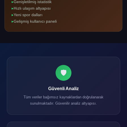
Genişletilmiş istatistik
Hızlı ulaşım altyapısı
Yeni spor dalları
Gelişmiş kullanıcı paneli
🛡️
Güvenli Analiz
Tüm veriler bağımsız kaynaklardan doğrulanarak
sunulmaktadır. Güvenilir analiz altyapısı.