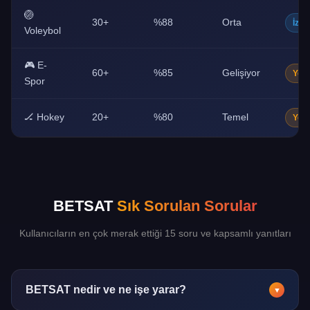
🏐
30+
%88
Orta
İzle
Voleybol
🎮 E-
60+
%85
Gelişiyor
Yeni
Spor
🏒 Hokey
20+
%80
Temel
Yeni
BETSAT
Sık Sorulan Sorular
Kullanıcıların en çok merak ettiği 15 soru ve kapsamlı yanıtları
BETSAT nedir ve ne işe yarar?
▼