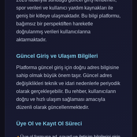
spor verileri ve kullanıcı yardım kaynakları ile
geniş bir kitleye ulaşmaktadır. Bu bilgi platformu,
bağımsız bir perspektiften hareketle
doğrulanmış verileri kullanıcılarına
aktarmaktadır.
Güncel Giriş ve Ulaşım Bilgileri
Platforma güncel giriş için doğru adres bilgisine
sahip olmak büyük önem taşır. Güncel adres
değişiklikleri teknik ve idari nedenlerle periyodik
olarak gerçekleşebilir. Bu rehber, kullanıcıların
doğru ve hızlı ulaşım sağlaması amacıyla
düzenli olarak güncellenmektedir.
Üye Ol ve Kayıt Ol Süreci
Üye ol formuna ad, soyad ve iletişim bilgilerini girin