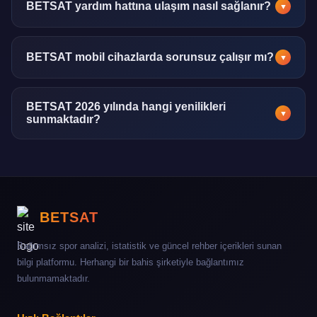
raporun altında açıklama notları ve okuma kılavuzu
BETSAT yardım hattına ulaşım nasıl sağlanır?
▼
bulunmaktadır.
7/24 aktif canlı destek hattı, e-posta kanalı ve SSS bölümü
üzerinden yardım alınabilir. Ortalama yanıt süresi 5
BETSAT mobil cihazlarda sorunsuz çalışır mı?
▼
dakikanın altındadır.
Tüm modern mobil tarayıcılar ve işletim sistemleriyle tam
uyumludur. Uygulama ayrıca iOS ve Android
BETSAT 2026 yılında hangi yenilikleri
▼
sunmaktadır?
platformlarında da mevcuttur.
2026 itibarıyla yapay zeka destekli analiz modülleri,
genişletilmiş e-spor verileri, çok dilli destek ve yeni ödeme
entegrasyonları hayata geçirilmiştir.
BETSAT
Bağımsız spor analizi, istatistik ve güncel rehber içerikleri sunan
bilgi platformu. Herhangi bir bahis şirketiyle bağlantımız
bulunmamaktadır.