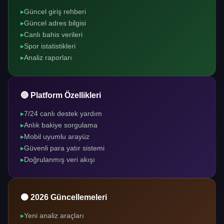
Güncel giriş rehberi
Güncel adres bilgisi
Canlı bahis verileri
Spor istatistikleri
Analiz raporları
🔵 Platform Özellikleri
7/24 canlı destek yardım
Anlık bakiye sorgulama
Mobil uyumlu arayüz
Güvenli para yatır sistemi
Doğrulanmış veri akışı
🟠 2026 Güncellemeleri
Yeni analiz araçları