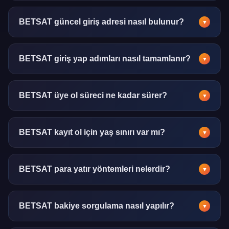
Kapsamlı spor analizi, istatistik ve güncel rehber içerikleri
sunan bir bilgi platformudur. Kullanıcılara doğrulanmış
BETSAT güncel giriş adresi nasıl bulunur?
▼
veriler eşliğinde yönlendirme sağlar.
Güncel adres bilgisi için bu rehber sayfası düzenli olarak
güncellenmektedir. Sayfayı yer imlerinize ekleyerek hızlı
BETSAT giriş yap adımları nasıl tamamlanır?
▼
ulaşım sağlayabilirsiniz.
Kullanıcı adı ve şifrenizi girerek giriş yap butonuna tıklayın.
İki faktörlü doğrulama aktifse SMS kodunu da girmeniz
BETSAT üye ol süreci ne kadar sürer?
▼
gerekecektir.
Üye ol işlemi ortalama 3-5 dakika içinde
tamamlanmaktadır. E-posta doğrulaması anlık olarak
BETSAT kayıt ol için yaş sınırı var mı?
▼
gerçekleştirilir.
Kayıt ol işlemi için 18 yaş ve üzeri olmak zorunludur. Yaş
doğrulaması kimlik belgesi ile gerçekleştirilmektedir.
BETSAT para yatır yöntemleri nelerdir?
▼
Banka havalesi, kredi kartı, e-cüzdan ve kripto para gibi
çeşitli para yatır yöntemleri desteklenmektedir. Her
BETSAT bakiye sorgulama nasıl yapılır?
▼
yöntemin minimum limiti farklılık gösterebilir.
Hesap panelindeki bakiye bölümünden anlık durum