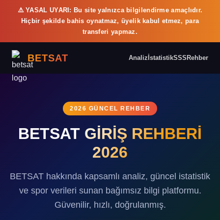
⚠️ YASAL UYARI: Bu site yalnızca bilgilendirme amaçlıdır.
Hiçbir şekilde bahis oynatmaz, üyelik kabul etmez, para
transferi yapmaz.
BETSAT
Analiz
İstatistik
SSS
Rehber
2026 GÜNCEL REHBER
BETSAT GİRİŞ REHBERİ
2026
BETSAT hakkında kapsamlı analiz, güncel istatistik
ve spor verileri sunan bağımsız bilgi platformu.
Güvenilir, hızlı, doğrulanmış.