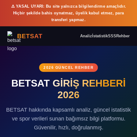
⚠️ YASAL UYARI: Bu site yalnızca bilgilendirme amaçlıdır.
Hiçbir şekilde bahis oynatmaz, üyelik kabul etmez, para
transferi yapmaz.
BETSAT
Analiz
İstatistik
SSS
Rehber
2026 GÜNCEL REHBER
BETSAT GİRİŞ REHBERİ
2026
BETSAT hakkında kapsamlı analiz, güncel istatistik
ve spor verileri sunan bağımsız bilgi platformu.
Güvenilir, hızlı, doğrulanmış.