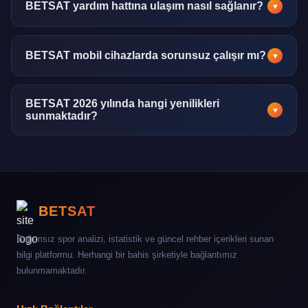
raporun altında açıklama notları ve okuma kılavuzu
BETSAT yardım hattına ulaşım nasıl sağlanır?
▼
bulunmaktadır.
7/24 aktif canlı destek hattı, e-posta kanalı ve SSS bölümü
üzerinden yardım alınabilir. Ortalama yanıt süresi 5
BETSAT mobil cihazlarda sorunsuz çalışır mı?
▼
dakikanın altındadır.
Tüm modern mobil tarayıcılar ve işletim sistemleriyle tam
uyumludur. Uygulama ayrıca iOS ve Android
BETSAT 2026 yılında hangi yenilikleri
▼
sunmaktadır?
platformlarında da mevcuttur.
2026 itibarıyla yapay zeka destekli analiz modülleri,
genişletilmiş e-spor verileri, çok dilli destek ve yeni ödeme
entegrasyonları hayata geçirilmiştir.
BETSAT
Bağımsız spor analizi, istatistik ve güncel rehber içerikleri sunan
bilgi platformu. Herhangi bir bahis şirketiyle bağlantımız
bulunmamaktadır.