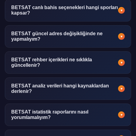
görüntülenebilir. İşlem geçmişi de aynı ekrandan takip
BETSAT canlı bahis seçenekleri hangi sporları
▼
kapsar?
edilebilmektedir.
Futbol, basketbol, tenis, voleybol, hokey ve e-spor dahil
olmak üzere pek çok spor dalında canlı bahis imkânı
BETSAT güncel adres değişikliğinde ne
▼
yapmalıyım?
sunulmaktadır.
Güncel adres değişikliklerinde bu rehber sayfasını kontrol
etmeniz yeterlidir. Ayrıca bildirim aboneliği ile otomatik bilgi
BETSAT rehber içerikleri ne sıklıkla
▼
güncellenir?
alabilirsiniz.
Bu bilgi platformu içerikleri haftalık olarak gözden
geçirilmekte, önemli değişikliklerde anında güncelleme
BETSAT analiz verileri hangi kaynaklardan
▼
derlenir?
yapılmaktadır.
Spor verileri uluslararası veri sağlayıcılarından, resmi lig
istatistik portallarından ve bağımsız analiz kuruluşlarından
BETSAT istatistik raporlarını nasıl
▼
yorumlamalıyım?
derlenmektedir.
Tablolar ve grafikler sezgisel biçimde tasarlanmıştır. Her