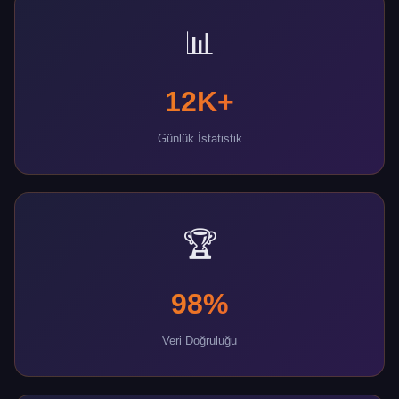
📊
12K+
Günlük İstatistik
🏆
98%
Veri Doğruluğu