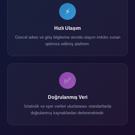
⚡
Hızlı Ulaşım
Güncel adres ve giriş bilgilerine anında ulaşım imkânı sunan
optimize edilmiş platform.
✅
Doğrulanmış Veri
İstatistik ve spor verileri uluslararası standartlarda
doğrulanmış kaynaklardan derlenmektedir.