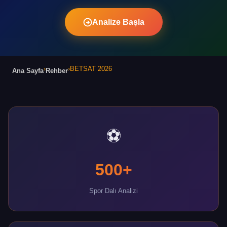
Analize Başla
›
›
BETSAT 2026
Ana Sayfa
Rehber
⚽
500+
Spor Dalı Analizi