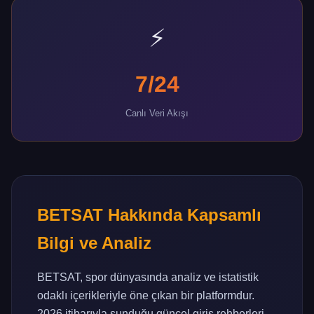
⚡
7/24
Canlı Veri Akışı
BETSAT Hakkında Kapsamlı
Bilgi ve Analiz
BETSAT, spor dünyasında analiz ve istatistik
odaklı içerikleriyle öne çıkan bir platformdur.
2026 itibarıyla sunduğu güncel giriş rehberleri,