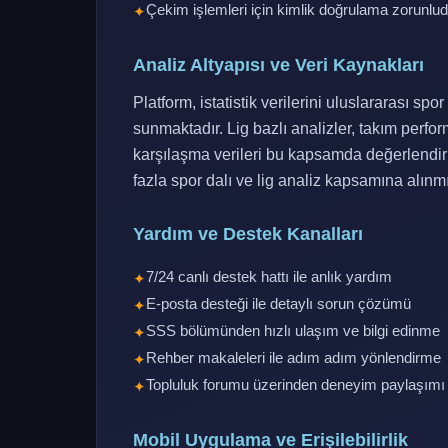
Çekim işlemleri için kimlik doğrulama zorunlud
Analiz Altyapısı ve Veri Kaynakları
Platform, istatistik verilerini uluslararası spo
sunmaktadır. Lig bazlı analizler, takım perform
karşılaşma verileri bu kapsamda değerlendirile
fazla spor dalı ve lig analiz kapsamına alınmış
Yardım ve Destek Kanalları
7/24 canlı destek hattı ile anlık yardım
E-posta desteği ile detaylı sorun çözümü
SSS bölümünden hızlı ulaşım ve bilgi edinme
Rehber makaleleri ile adım adım yönlendirme
Topluluk forumu üzerinden deneyim paylaşımı
Mobil Uygulama ve Erişilebilirlik