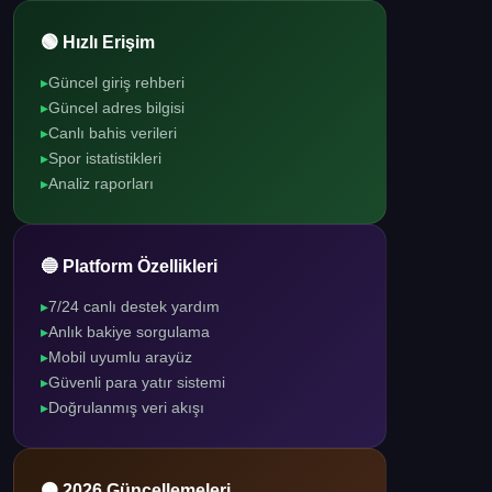
🟢 Hızlı Erişim
Güncel giriş rehberi
Güncel adres bilgisi
Canlı bahis verileri
Spor istatistikleri
Analiz raporları
🔵 Platform Özellikleri
7/24 canlı destek yardım
Anlık bakiye sorgulama
Mobil uyumlu arayüz
Güvenli para yatır sistemi
Doğrulanmış veri akışı
🟠 2026 Güncellemeleri