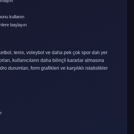
amlayın
nunu kullanın
mlere başlayın
etbol, tenis, voleybol ve daha pek çok spor dalı yer
porları, kullanıcıların daha bilinçli kararlar almasına
 durumları, form grafikleri ve karşılıklı istatistikler
e