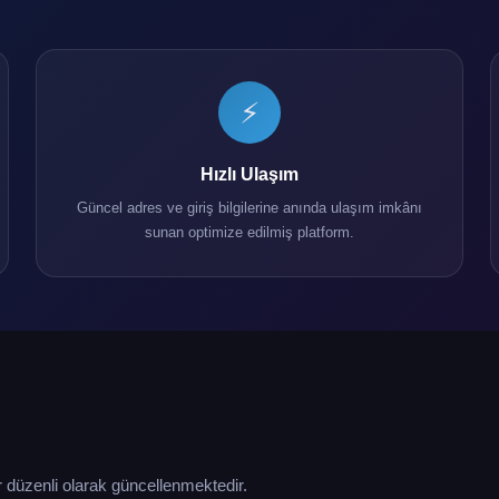
⚡
Hızlı Ulaşım
Güncel adres ve giriş bilgilerine anında ulaşım imkânı
sunan optimize edilmiş platform.
er düzenli olarak güncellenmektedir.