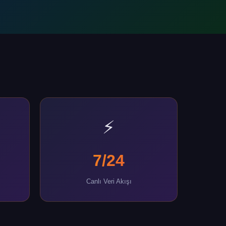
⚡
7/24
Canlı Veri Akışı