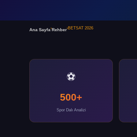
›
›
BETSAT 2026
Ana Sayfa
Rehber
⚽
500+
Spor Dalı Analizi