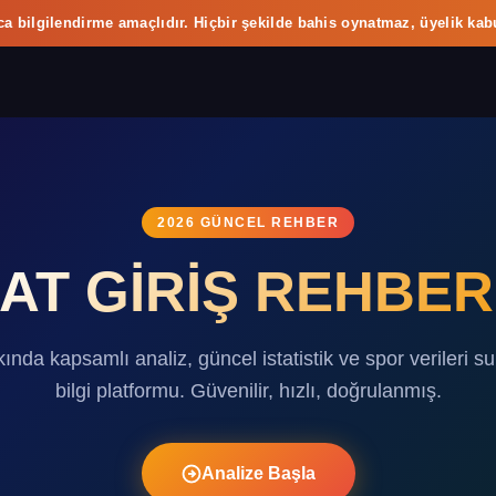
a bilgilendirme amaçlıdır. Hiçbir şekilde bahis oynatmaz, üyelik kab
2026 GÜNCEL REHBER
AT GİRİŞ REHBERİ
da kapsamlı analiz, güncel istatistik ve spor verileri 
bilgi platformu. Güvenilir, hızlı, doğrulanmış.
Analize Başla