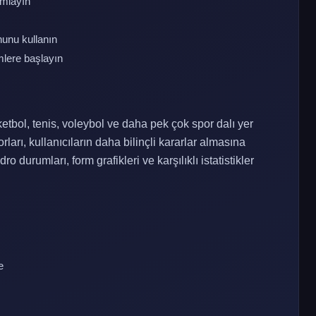
amlayın
nunu kullanın
mlere başlayın
etbol, tenis, voleybol ve daha pek çok spor dalı yer
porları, kullanıcıların daha bilinçli kararlar almasına
 durumları, form grafikleri ve karşılıklı istatistikler
e