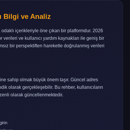
Bilgi ve Analiz
odaklı içerikleriyle öne çıkan bir platformdur. 2026
r verileri ve kullanıcı yardım kaynakları ile geniş bir
msız bir perspektiften hareketle doğrulanmış verileri
isine sahip olmak büyük önem taşır. Güncel adres
odik olarak gerçekleşebilir. Bu rehber, kullanıcıların
zenli olarak güncellenmektedir.
girin