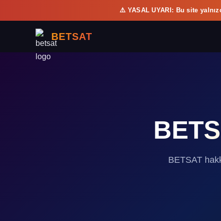
⚠️ YASAL UYARI: Bu site yalnızc
BETSAT
BETS
BETSAT hakkın