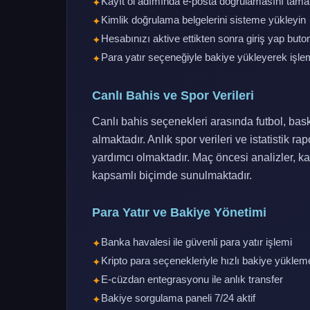
Kayıt ol adımında e-posta doğrulamasını tam
Kimlik doğrulama belgelerini sisteme yükleyin
Hesabınızı aktive ettikten sonra giriş yap buto
Para yatır seçeneğiyle bakiye yükleyerek işle
Canlı Bahis ve Spor Verileri
Canlı bahis seçenekleri arasında futbol, bask
almaktadır. Anlık spor verileri ve istatistik ra
yardımcı olmaktadır. Maç öncesi analizler, kadro
kapsamlı biçimde sunulmaktadır.
Para Yatır ve Bakiye Yönetimi
Banka havalesi ile güvenli para yatır işlemi
Kripto para seçenekleriyle hızlı bakiye yüklem
E-cüzdan entegrasyonu ile anlık transfer
Bakiye sorgulama paneli 7/24 aktif