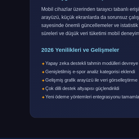
Mobil cihazlar üzerinden tarayıcı tabanlı e
arayüzü, küçük ekranlarda da sorunsuz çalışac
sayesinde önemli güncellemeler ve istatistik d
süreleri ve düşük veri tüketimi mobil deneyim
2026 Yenilikleri ve Gelişmeler
Yapay zeka destekli tahmin modülleri devreye 
Genişletilmiş e-spor analiz kategorisi eklendi
Gelişmiş grafik arayüzü ile veri görselleştirme
Çok dilli destek altyapısı güçlendirildi
Yeni ödeme yöntemleri entegrasyonu tamamla