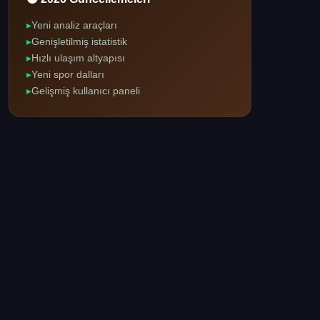
Yeni analiz araçları
Genişletilmiş istatistik
Hızlı ulaşım altyapısı
Yeni spor dalları
Gelişmiş kullanıcı paneli