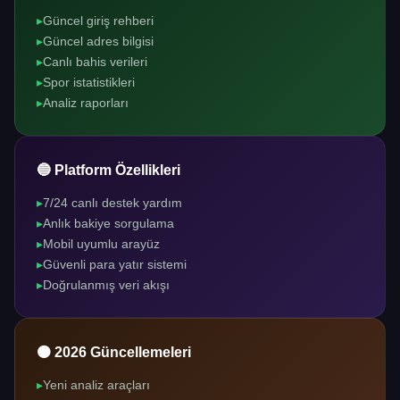
Güncel giriş rehberi
Güncel adres bilgisi
Canlı bahis verileri
Spor istatistikleri
Analiz raporları
🔵 Platform Özellikleri
7/24 canlı destek yardım
Anlık bakiye sorgulama
Mobil uyumlu arayüz
Güvenli para yatır sistemi
Doğrulanmış veri akışı
🟠 2026 Güncellemeleri
Yeni analiz araçları