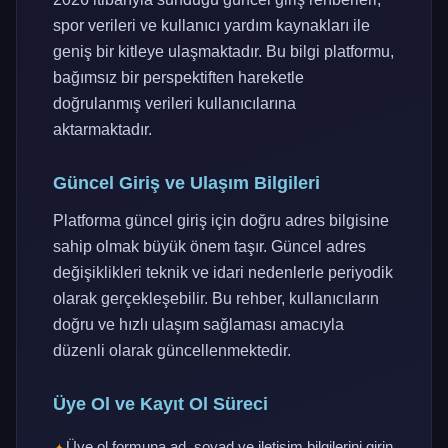
spor verileri ve kullanıcı yardım kaynakları ile
geniş bir kitleye ulaşmaktadır. Bu bilgi platformu,
bağımsız bir perspektiften hareketle
doğrulanmış verileri kullanıcılarına
aktarmaktadır.
Güncel Giriş ve Ulaşım Bilgileri
Platforma güncel giriş için doğru adres bilgisine
sahip olmak büyük önem taşır. Güncel adres
değişiklikleri teknik ve idari nedenlerle periyodik
olarak gerçekleşebilir. Bu rehber, kullanıcıların
doğru ve hızlı ulaşım sağlaması amacıyla
düzenli olarak güncellenmektedir.
Üye Ol ve Kayıt Ol Süreci
Üye ol formuna ad, soyad ve iletişim bilgilerini girin