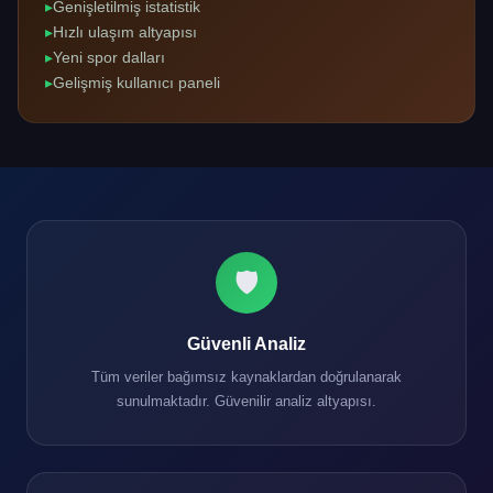
Genişletilmiş istatistik
Hızlı ulaşım altyapısı
Yeni spor dalları
Gelişmiş kullanıcı paneli
🛡️
Güvenli Analiz
Tüm veriler bağımsız kaynaklardan doğrulanarak
sunulmaktadır. Güvenilir analiz altyapısı.