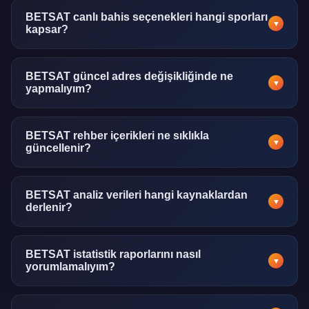
görüntülenebilir. İşlem geçmişi de aynı ekrandan takip
BETSAT canlı bahis seçenekleri hangi sporları
▼
kapsar?
edilebilmektedir.
Futbol, basketbol, tenis, voleybol, hokey ve e-spor dahil
olmak üzere pek çok spor dalında canlı bahis imkânı
BETSAT güncel adres değişikliğinde ne
▼
yapmalıyım?
sunulmaktadır.
Güncel adres değişikliklerinde bu rehber sayfasını kontrol
etmeniz yeterlidir. Ayrıca bildirim aboneliği ile otomatik bilgi
BETSAT rehber içerikleri ne sıklıkla
▼
güncellenir?
alabilirsiniz.
Bu bilgi platformu içerikleri haftalık olarak gözden
geçirilmekte, önemli değişikliklerde anında güncelleme
BETSAT analiz verileri hangi kaynaklardan
▼
derlenir?
yapılmaktadır.
Spor verileri uluslararası veri sağlayıcılarından, resmi lig
istatistik portallarından ve bağımsız analiz kuruluşlarından
BETSAT istatistik raporlarını nasıl
▼
yorumlamalıyım?
derlenmektedir.
Tablolar ve grafikler sezgisel biçimde tasarlanmıştır. Her