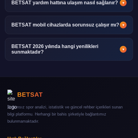
raporun altında açıklama notları ve okuma kılavuzu
BETSAT yardım hattına ulaşım nasıl sağlanır?
▼
bulunmaktadır.
7/24 aktif canlı destek hattı, e-posta kanalı ve SSS bölümü
üzerinden yardım alınabilir. Ortalama yanıt süresi 5
BETSAT mobil cihazlarda sorunsuz çalışır mı?
▼
dakikanın altındadır.
Tüm modern mobil tarayıcılar ve işletim sistemleriyle tam
uyumludur. Uygulama ayrıca iOS ve Android
BETSAT 2026 yılında hangi yenilikleri
▼
sunmaktadır?
platformlarında da mevcuttur.
2026 itibarıyla yapay zeka destekli analiz modülleri,
genişletilmiş e-spor verileri, çok dilli destek ve yeni ödeme
entegrasyonları hayata geçirilmiştir.
BETSAT
Bağımsız spor analizi, istatistik ve güncel rehber içerikleri sunan
bilgi platformu. Herhangi bir bahis şirketiyle bağlantımız
bulunmamaktadır.