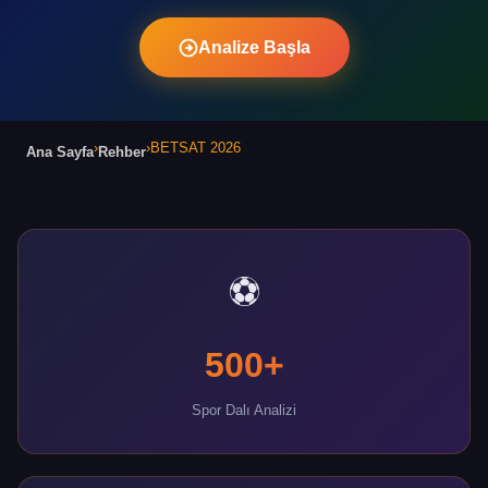
Analize Başla
›
›
BETSAT 2026
Ana Sayfa
Rehber
⚽
500+
Spor Dalı Analizi