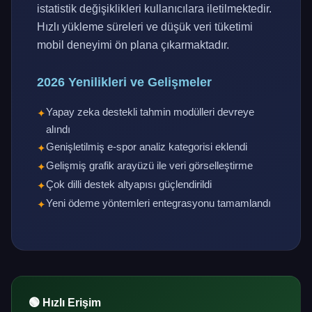
istatistik değişiklikleri kullanıcılara iletilmektedir.
Hızlı yükleme süreleri ve düşük veri tüketimi
mobil deneyimi ön plana çıkarmaktadır.
2026 Yenilikleri ve Gelişmeler
Yapay zeka destekli tahmin modülleri devreye
alındı
Genişletilmiş e-spor analiz kategorisi eklendi
Gelişmiş grafik arayüzü ile veri görselleştirme
Çok dilli destek altyapısı güçlendirildi
Yeni ödeme yöntemleri entegrasyonu tamamlandı
🟢 Hızlı Erişim