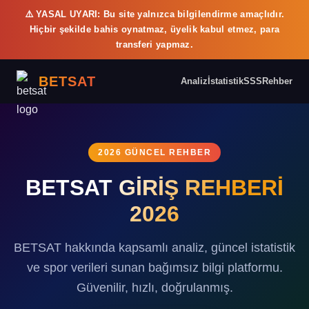
⚠️ YASAL UYARI: Bu site yalnızca bilgilendirme amaçlıdır.
Hiçbir şekilde bahis oynatmaz, üyelik kabul etmez, para
transferi yapmaz.
BETSAT
Analiz
İstatistik
SSS
Rehber
2026 GÜNCEL REHBER
BETSAT GİRİŞ REHBERİ
2026
BETSAT hakkında kapsamlı analiz, güncel istatistik
ve spor verileri sunan bağımsız bilgi platformu.
Güvenilir, hızlı, doğrulanmış.