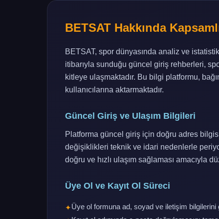
BETSAT Hakkında Kapsamlı 
BETSAT, spor dünyasında analiz ve istatistik 
itibarıyla sunduğu güncel giriş rehberleri, spo
kitleye ulaşmaktadır. Bu bilgi platformu, bağı
kullanıcılarına aktarmaktadır.
Güncel Giriş ve Ulaşım Bilgileri
Platforma güncel giriş için doğru adres bilg
değişiklikleri teknik ve idari nedenlerle periy
doğru ve hızlı ulaşım sağlaması amacıyla dü
Üye Ol ve Kayıt Ol Süreci
Üye ol formuna ad, soyad ve iletişim bilgilerini 