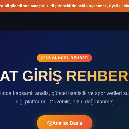
a bilgilendirme amaçlıdır. Hiçbir şekilde bahis oynatmaz, üyelik kab
2026 GÜNCEL REHBER
AT GİRİŞ REHBERİ
da kapsamlı analiz, güncel istatistik ve spor verileri 
bilgi platformu. Güvenilir, hızlı, doğrulanmış.
Analize Başla