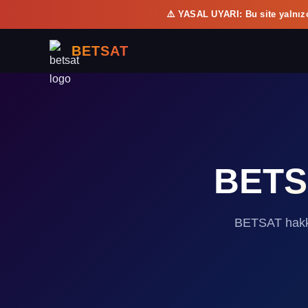
⚠️ YASAL UYARI: Bu site yalnızc
BETSAT
BETS
BETSAT hakkın