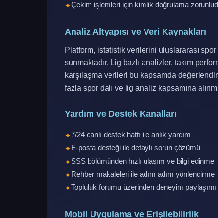
Çekim işlemleri için kimlik doğrulama zorunlud
Analiz Altyapısı ve Veri Kaynakları
Platform, istatistik verilerini uluslararası spo
sunmaktadır. Lig bazlı analizler, takım perform
karşılaşma verileri bu kapsamda değerlendirile
fazla spor dalı ve lig analiz kapsamına alınmış
Yardım ve Destek Kanalları
7/24 canlı destek hattı ile anlık yardım
E-posta desteği ile detaylı sorun çözümü
SSS bölümünden hızlı ulaşım ve bilgi edinme
Rehber makaleleri ile adım adım yönlendirme
Topluluk forumu üzerinden deneyim paylaşımı
Mobil Uygulama ve Erişilebilirlik