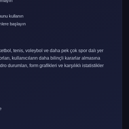
amlayın
nunu kullanın
mlere başlayın
etbol, tenis, voleybol ve daha pek çok spor dalı yer
porları, kullanıcıların daha bilinçli kararlar almasına
 durumları, form grafikleri ve karşılıklı istatistikler
e