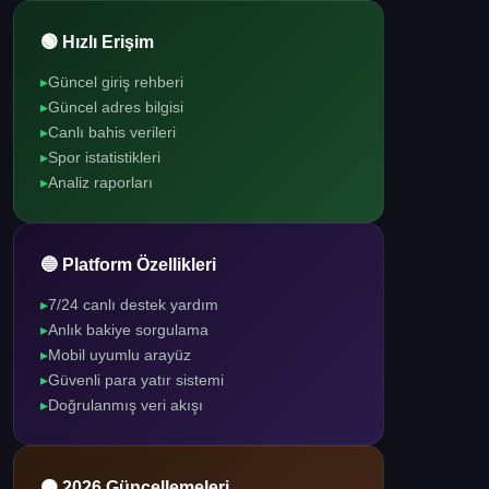
🟢 Hızlı Erişim
Güncel giriş rehberi
Güncel adres bilgisi
Canlı bahis verileri
Spor istatistikleri
Analiz raporları
🔵 Platform Özellikleri
7/24 canlı destek yardım
Anlık bakiye sorgulama
Mobil uyumlu arayüz
Güvenli para yatır sistemi
Doğrulanmış veri akışı
🟠 2026 Güncellemeleri