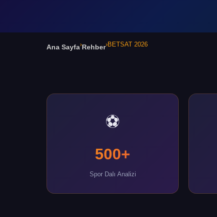
›
›
BETSAT 2026
Ana Sayfa
Rehber
⚽
500+
Spor Dalı Analizi