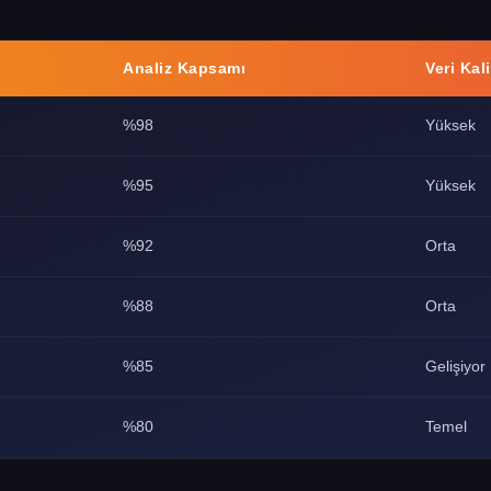
Analiz Kapsamı
Veri Kali
%98
Yüksek
%95
Yüksek
%92
Orta
%88
Orta
%85
Gelişiyor
%80
Temel