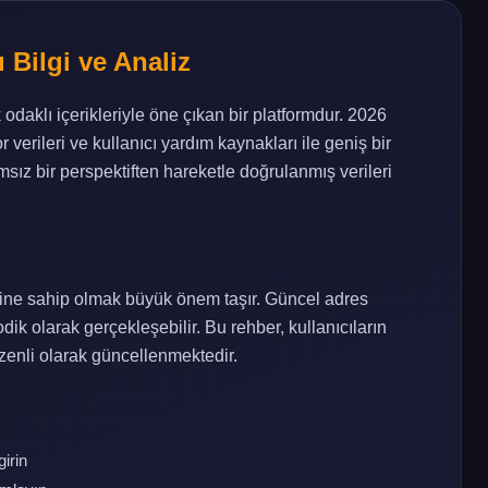
Bilgi ve Analiz
odaklı içerikleriyle öne çıkan bir platformdur. 2026
r verileri ve kullanıcı yardım kaynakları ile geniş bir
msız bir perspektiften hareketle doğrulanmış verileri
isine sahip olmak büyük önem taşır. Güncel adres
odik olarak gerçekleşebilir. Bu rehber, kullanıcıların
zenli olarak güncellenmektedir.
girin