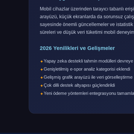
Mobil cihazlar üzerinden tarayıcı tabanlı e
arayüzü, küçük ekranlarda da sorunsuz çalışac
sayesinde önemli güncellemeler ve istatistik d
süreleri ve düşük veri tüketimi mobil deneyim
2026 Yenilikleri ve Gelişmeler
Yapay zeka destekli tahmin modülleri devreye 
Genişletilmiş e-spor analiz kategorisi eklendi
Gelişmiş grafik arayüzü ile veri görselleştirme
Çok dilli destek altyapısı güçlendirildi
Yeni ödeme yöntemleri entegrasyonu tamamla