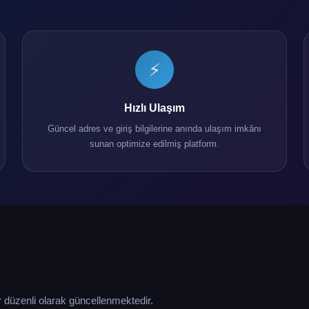
⚡
Hızlı Ulaşım
Güncel adres ve giriş bilgilerine anında ulaşım imkânı
sunan optimize edilmiş platform.
er düzenli olarak güncellenmektedir.