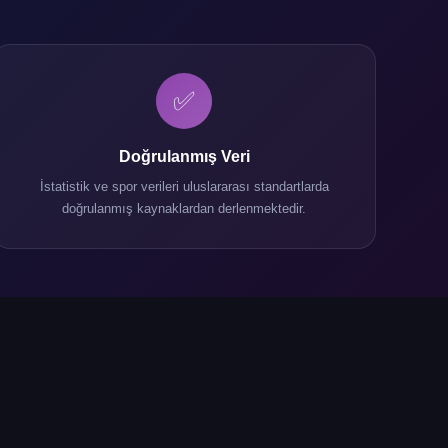
✅
Doğrulanmış Veri
İstatistik ve spor verileri uluslararası standartlarda
doğrulanmış kaynaklardan derlenmektedir.